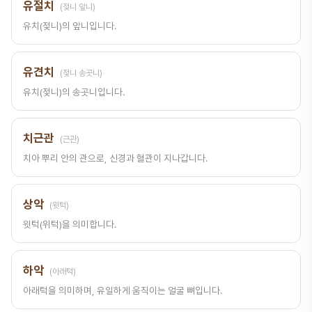
유절치
(젖니 앞니)
유치(젖니)의 앞니입니다.
유견치
(젖니 송곳니)
유치(젖니)의 송곳니입니다.
치근관
(근관)
치아 뿌리 안의 관으로, 신경과 혈관이 지나갑니다.
상악
(윗턱)
윗턱(위턱)을 의미합니다.
하악
(아래턱)
아래턱을 의미하며, 유일하게 움직이는 얼굴 뼈입니다.