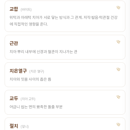
교합
(바이트)
위턱과 아래턱 치아가 서로 닿는 방식과 그 관계. 저작·발음·턱관절 건강
에 직접적인 영향을 준다.
근관
치아 뿌리 내부에 신경과 혈관이 지나가는 관
치은열구
(치은 열구)
치아와 잇몸 사이의 좁은 틈
교두
(치아 교두)
어금니 씹는 면의 뾰족한 돌출 부분
절치
(앞니)