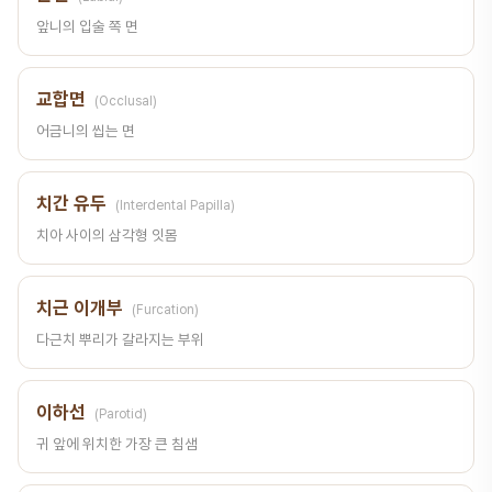
앞니의 입술 쪽 면
교합면
(Occlusal)
어금니의 씹는 면
치간 유두
(Interdental Papilla)
치아 사이의 삼각형 잇몸
치근 이개부
(Furcation)
다근치 뿌리가 갈라지는 부위
이하선
(Parotid)
귀 앞에 위치한 가장 큰 침샘