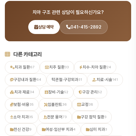
하세요.
사 출신의 전문의가 감수합니다. 정확하고 신뢰할 수 있는 치과 정보
치아 구조 관련 상담이 필요하신가요?
를 제공하기 위해 최선을 다합니다.
상담 예약
041-415-2892
다른 카테고리
치과 질환
치주 질환
치수·치아 질환
67
33
24
구강내과 질환
턱관절·구강외과
치료·시술
64
31
141
치과 재료
장비·기술
구강 관리
34
52
52
보험·비용
임플란트
교정
35
36
38
소아 치과
전문 용어
구강 점막 질환
35
73
3
전신 건강
여성·임산부 치과
심미 치과
9
4
3