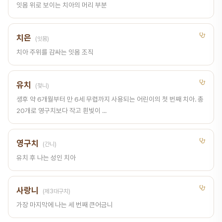
잇몸 위로 보이는 치아의 머리 부분
치은
(잇몸)
치아 주위를 감싸는 잇몸 조직
유치
(젖니)
생후 약 6개월부터 만 6세 무렵까지 사용되는 어린이의 첫 번째 치아. 총
20개로 영구치보다 작고 흰빛이 ...
영구치
(간니)
유치 후 나는 성인 치아
사랑니
(제3대구치)
가장 마지막에 나는 세 번째 큰어금니