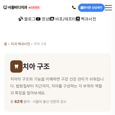
🦷
서울비디치과
편리한 상담예약
진료종료
블로그
영상
비포/애프터
백과사전
홈
>
치과 백과사전
>
치아 구조
치아 구조
치아의 구조와 기능을 이해하면 구강 건강 관리가 쉬워집니
다. 법랑질부터 치근까지, 치아를 구성하는 각 부위의 역할
과 특징을 알아보세요.
총
62개
용어 · 서울대 출신 전문의 감수