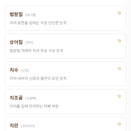
법랑질
(에나멜)
치아 표면을 감싸는 가장 단단한 조직
상아질
(덴틴)
법랑질 아래의 치아 주요 구성 조직
치수
(신경)
치아 내부의 신경과 혈관이 모인 조직
치조골
(잇몸뼈)
치아를 감싸 지지하는 턱뼈 부분
치관
(치아머리)