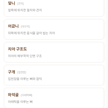
앞니
(전치)
앞쪽에 위치한 절치와 견치
어금니
(대구치)
뒤쪽에 위치한 음식을 갈아 씹는 치아
치아 구조도
치아의 해부학적 단면 구조
구개
(입천장)
입천장을 이루는 뼈와 점막
하악골
(아래턱뼈)
아래턱을 이루는 뼈