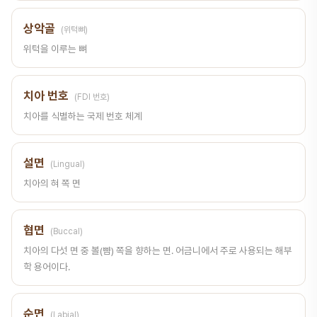
상악골
(위턱뼈)
위턱을 이루는 뼈
치아 번호
(FDI 번호)
치아를 식별하는 국제 번호 체계
설면
(Lingual)
치아의 혀 쪽 면
협면
(Buccal)
치아의 다섯 면 중 볼(뺨) 쪽을 향하는 면. 어금니에서 주로 사용되는 해부
학 용어이다.
순면
(Labial)