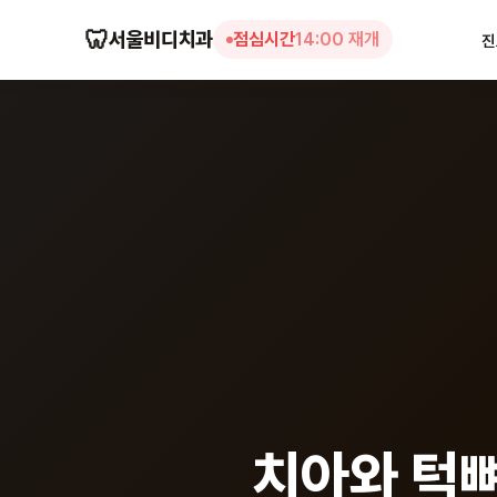
🦷
서울비디치과
점심시간
14:00 재개
진
치아와 턱