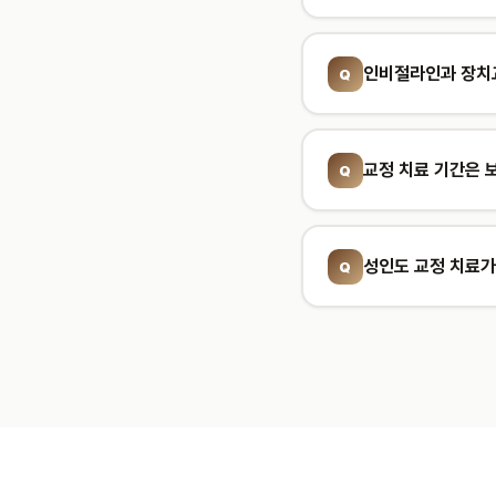
치아 배열 이상(덧니,
다. 인비절라인, 브라켓 장
인비절라인과 장치교
인비절라인은 투명 플
밀한 힘 조절이 가능합니다.
교정 치료 기간은 
일반적으로 1~2년이지
간이 필요합니다.
성인도 교정 치료가
네, 성인 교정은 매
덕분에 직장인·대학생 환자도