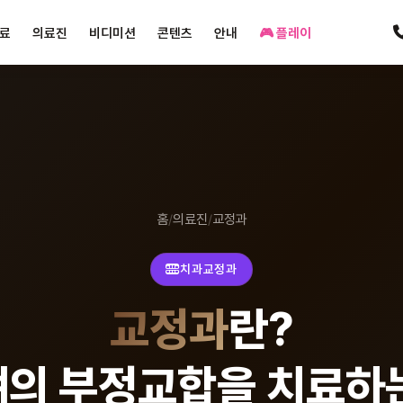
료
의료진
비디미션
콘텐츠
안내
🎮 플레이
홈
/
의료진
/
교정과
치과교정과
교정과
란?
뼈의 부정교합을 치료하는