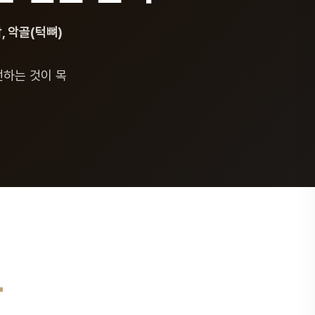
, 악골(턱뼈)
선하는 것이 목
료