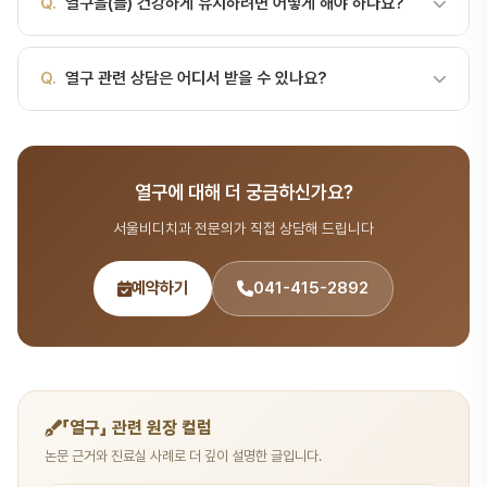
취약부위: 음식물·세균·플라크가 정체되어 소와열구 우식(Pit and
Q.
열구을(를) 건강하게 유지하려면 어떻게 해야 하나요?
징 및 우식 위험 유치(젖니)열구가 비교적 얕지만 위생 관리가 미흡하
서울비디치과에서는 상담을 통해 정확한 비용을 안내해 드립니다. 전
Fissure Caries)의 주요 발생 위치입니다. 어린이의 영구치, 특히 6
면 우식 발생 가능성 있음 영구 구치(6세·12세 구치)맹출 초기에 깊…
화 041-415-2892로 예약하세요.
세 구치와 12세 구치 맹출 … 치과 검진 시 치과의사가 열구의 상태를
A.
올바른 칫솔질, 치실 사용, 정기적인 스케일링(6개월~1년 주기)이
Q.
열구 관련 상담은 어디서 받을 수 있나요?
확인하고 설명해 드립니다.
열구 건강 유지의 핵심입니다. 서울비디치과에서 정기 검진을 받으시
면 열구 상태를 체계적으로 관리할 수 있습니다.
A.
서울비디치과는 서울대 출신 14인 전문의 협진 시스템으로 치아
구조 분야를 포함한 종합 치과 진료를 제공합니다. 365일 진료, 전화
열구에 대해 더 궁금하신가요?
041-415-2892 또는 온라인 예약(bdbddc.com/reservation)
으로 상담을 받으실 수 있습니다.
서울비디치과 전문의가 직접 상담해 드립니다
예약하기
041-415-2892
「열구」 관련 원장 컬럼
논문 근거와 진료실 사례로 더 깊이 설명한 글입니다.