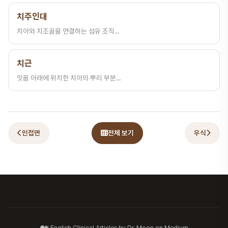
치주인대
치아와 치조골을 연결하는 섬유 조직...
치근
잇몸 아래에 위치한 치아의 뿌리 부분...
인접면
전체 보기
우식
English Clinical Articles by Dr. Moon on Medium