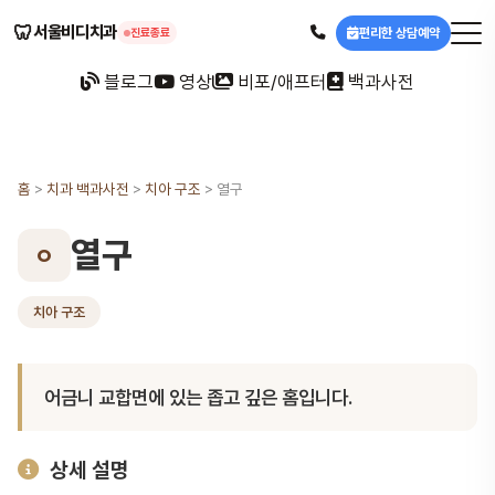
🦷
서울비디치과
편리한 상담예약
진료종료
블로그
영상
비포/애프터
백과사전
홈
>
치과 백과사전
>
치아 구조
>
열구
열구
ㅇ
치아 구조
어금니 교합면에 있는 좁고 깊은 홈입니다.
상세 설명