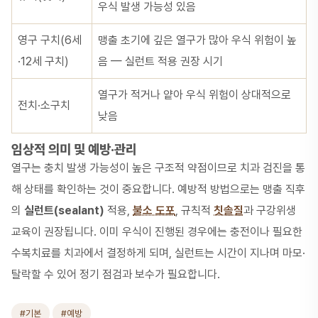
우식 발생 가능성 있음
영구 구치(6세
맹출 초기에 깊은 열구가 많아 우식 위험이 높
·12세 구치)
음 — 실런트 적용 권장 시기
열구가 적거나 얕아 우식 위험이 상대적으로
전치·소구치
낮음
임상적 의미 및 예방·관리
열구는 충치 발생 가능성이 높은 구조적 약점이므로 치과 검진을 통
해 상태를 확인하는 것이 중요합니다. 예방적 방법으로는 맹출 직후
의
실런트(sealant)
적용,
불소 도포
, 규칙적
칫솔질
과 구강위생
교육이 권장됩니다. 이미 우식이 진행된 경우에는 충전이나 필요한
수복치료를 치과에서 결정하게 되며, 실런트는 시간이 지나며 마모·
탈락할 수 있어 정기 점검과 보수가 필요합니다.
#기본
#예방