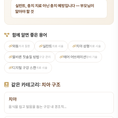
실런트, 충치 치료 아닌 충치 예방입니다 — 부모님이
알아야 할 것
함께 알면 좋은 용어
와동
실란트
치아 성형
치과 질환
치료·시술
치료·시술
올바른 칫솔질 방법
에어 어브레이션
구강 관리
장비·기술
디지털 구강 스캔
치료·시술
같은 카테고리:
치아 구조
치아
음식을 씹고 발음을 돕는 구강 내 경조직...