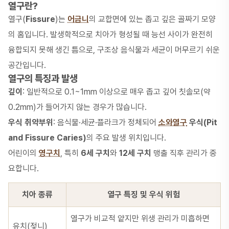
열구란?
열구(
Fissure
)는
어금니
의 교합면에 있는 좁고 깊은 골짜기 모양
의 홈입니다. 발생학적으로 치아가 형성될 때 능선 사이가 완전히
융합되지 못해 생긴 틈으로, 구조상 음식물과 세균이 머무르기 쉬운
공간입니다.
열구의 특징과 발생
깊이
: 일반적으로 0.1~1mm 이상으로 매우 좁고 깊어 칫솔모(약
0.2mm)가 들어가지 않는 경우가 많습니다.
우식 취약부위
: 음식물·세균·플라크가 정체되어
소와열구
우식(Pit
and Fissure Caries)
의 주요 발생 위치입니다.
어린이의
영구치
, 특히
6세 구치
와
12세 구치
맹출 직후 관리가 중
요합니다.
치아 종류
열구 특징 및 우식 위험
열구가 비교적 얕지만 위생 관리가 미흡하면
유치(젖니)