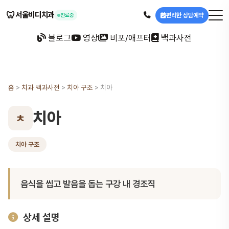
🦷
서울비디치과
편리한 상담예약
진료중
블로그
영상
비포/애프터
백과사전
홈
>
치과 백과사전
>
치아 구조
>
치아
치아
ㅊ
치아 구조
음식을 씹고 발음을 돕는 구강 내 경조직
상세 설명