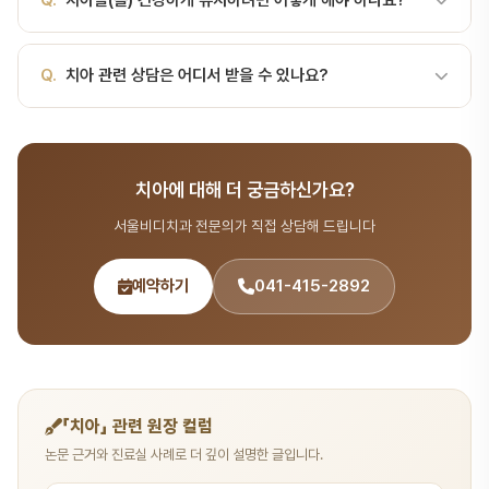
Q.
치아을(를) 건강하게 유지하려면 어떻게 해야 하나요?
니다.치열과 주요 분류치열 종류개수(대략)맹출 시기유치
서울비디치과에서는 상담을 통해 정확한 비용을 안내해 드립니다. 전
치수(pulp): 혈관과 신경이 있는 내부 조직으로 통증과 영양공급에 관
(primary)20개생후 약 6개월~3세영구치(permanent)28~32개
화 041-415-2892로 예약하세요.
여합니다.백악질(cementum… 치과 검진 시 치과의사가 치아의 상
약 6세~…
A.
올바른 칫솔질, 치실 사용, 정기적인 스케일링(6개월~1년 주기)이
Q.
치아 관련 상담은 어디서 받을 수 있나요?
태를 확인하고 설명해 드립니다.
치아 건강 유지의 핵심입니다. 서울비디치과에서 정기 검진을 받으시
면 치아 상태를 체계적으로 관리할 수 있습니다.
A.
서울비디치과는 서울대 출신 14인 전문의 협진 시스템으로 치아
구조 분야를 포함한 종합 치과 진료를 제공합니다. 365일 진료, 전화
치아에 대해 더 궁금하신가요?
041-415-2892 또는 온라인 예약(bdbddc.com/reservation)
으로 상담을 받으실 수 있습니다.
서울비디치과 전문의가 직접 상담해 드립니다
예약하기
041-415-2892
「치아」 관련 원장 컬럼
논문 근거와 진료실 사례로 더 깊이 설명한 글입니다.