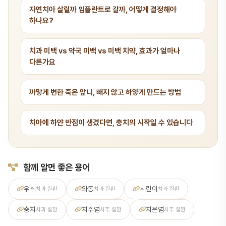
자연치아 살릴까 임플란트로 갈까, 어떻게 결정해야
하나요?
치과 미백 vs 약국 미백 vs 미백 치약, 효과가 얼마나
다른가요
까맣게 변한 죽은 앞니, 빼지 않고 하얗게 만드는 방법
치아에 하얀 반점이 생겼다면, 충치의 시작일 수 있습니다
함께 알면 좋은 용어
우식
와동
시린이
치과 질환
치과 질환
치과 질환
충치
치주염
치은염
치과 질환
치주 질환
치주 질환