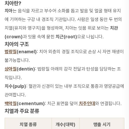
치아란?
치아
는 음식을 자르고 부수어 소화를 돕고 발음 및 얼굴 형태 유지
에 기여하는 구강 내 경조직 기관입니다. 사람은 일생 동안 두 번의
치열(유치와 영구치)을 형성하며, 치아는 잇몸 위로 보이는
치관
(crown)
과 잇몸 속에 묻힌
치근(root)
으로 나뉩니다.
치아의 구조
법랑질
(enamel)
: 치아 외층의 경질 조직으로 손상 시 자연 재생이
불가능합니다.
상아질
(dentin)
: 법랑질 아래의 감각 전달과 탄성을 담당하는 조
직입니다.
치수(pulp)
: 혈관과 신경이 있는 내부 조직으로 통증과 영양공급에
관여합니다.
백악질
(cementum)
: 치근 표면을 덮어
치주인대
와 연결됩니다.
치열과 주요 분류
치열 종류
개수(대략)
맹출 시기