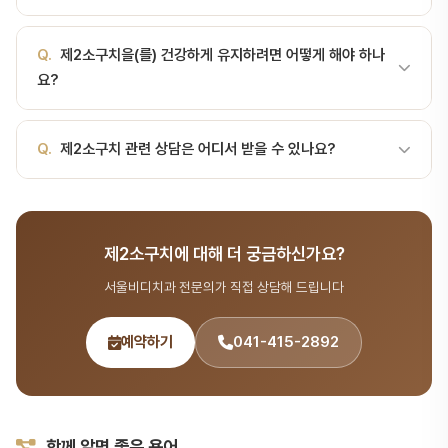
한 뒤 영구 대체치로 기능합니다. 구조와 발육 형태: 앞뒤로는 작고 두
지만 해부학적 변이가 있습니다. 발육: 영구 맹출 시기는 개인차가 있
서는 정밀 검사를 통해 정확한 진단을 제공합니다.
개의 주된 교합점(협측·설측 혹은 협측·구개측)을 가지며, 제1소구치
으므로 정기적 치과 검진으로 확인이 필요합니다. 임상적 특징 및 문
A.
제2소구치 관련 치료 비용은 손상 정도와 치료 방법에 따라 달라
보다 크라운이 작습니다. 치근: 대체로 단일 치근을 가지는 경우가 많
Q.
제2소구치을(를) 건강하게 유지하려면 어떻게 해야 하나
제 항목상세 치아 번호#15, #25, #35, #45 맹출 시기대체로 만
집니다. 서울비디치과에서는 상담을 통해 정확한 비용을 안내해 드립
지만 해부학적 변이가 있습니다. 발육: 영구 맹출 시기는 개인차가 있
요?
10~12세 빈도선천적 결손(agenesis)이 비교…
니다. 전화 041-415-2892로 예약하세요.
으므로 정기적 … 치과 검진 시 치과의사가 제2소구치의 상태를 확인
하고 설명해 드립니다.
A.
올바른 칫솔질, 치실 사용, 정기적인 스케일링(6개월~1년 주기)이
Q.
제2소구치 관련 상담은 어디서 받을 수 있나요?
제2소구치 건강 유지의 핵심입니다. 서울비디치과에서 정기 검진을
받으시면 제2소구치 상태를 체계적으로 관리할 수 있습니다.
A.
서울비디치과는 서울대 출신 14인 전문의 협진 시스템으로 치아
구조 분야를 포함한 종합 치과 진료를 제공합니다. 365일 진료, 전화
제2소구치에 대해 더 궁금하신가요?
041-415-2892 또는 온라인 예약(bdbddc.com/reservation)
으로 상담을 받으실 수 있습니다.
서울비디치과 전문의가 직접 상담해 드립니다
예약하기
041-415-2892
함께 알면 좋은 용어