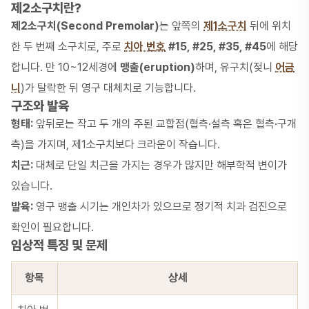
제2소구치란?
제2소구치(Second Premolar)
는 앞쪽의
제1소구치
뒤에 위치
한 두 번째 소구치로, 주로
치아 번호
#15, #25, #35, #45
에 해당
합니다. 만 10~12세경에
맹출(eruption)
하며, 유구치(젖니
어금
니
)가 탈락한 뒤 영구 대체치로 기능합니다.
구조와 발육
형태:
앞뒤로는 작고 두 개의 주된 교합점(협측·설측 혹은 협측·구개
측)을 가지며, 제1소구치보다 크라운이 작습니다.
치근:
대체로 단일 치근을 가지는 경우가 많지만 해부학적 변이가
있습니다.
발육:
영구 맹출 시기는 개인차가 있으므로 정기적 치과 검진으로
확인이 필요합니다.
임상적 특징 및 문제
항목
상세