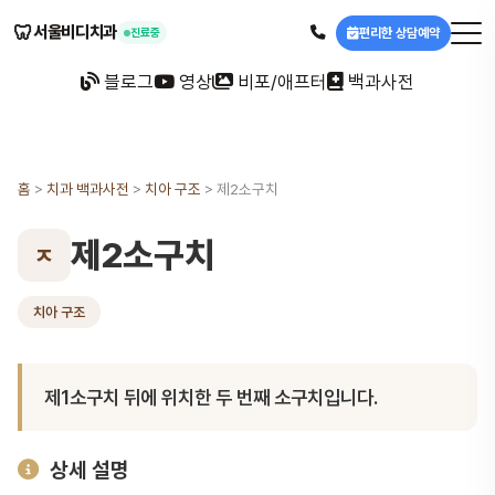
🦷
서울비디치과
편리한 상담예약
진료중
블로그
영상
비포/애프터
백과사전
홈
>
치과 백과사전
>
치아 구조
>
제2소구치
제2소구치
ㅈ
치아 구조
제1소구치 뒤에 위치한 두 번째 소구치입니다.
상세 설명