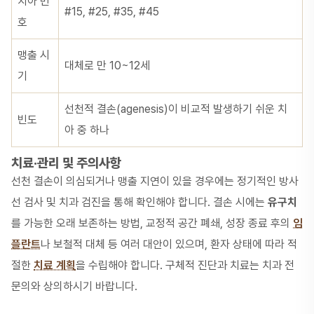
치아 번
#15, #25, #35, #45
호
맹출 시
대체로 만 10~12세
기
선천적 결손(agenesis)이 비교적 발생하기 쉬운 치
빈도
아 중 하나
치료·관리 및 주의사항
선천 결손이 의심되거나 맹출 지연이 있을 경우에는 정기적인 방사
선 검사 및 치과 검진을 통해 확인해야 합니다. 결손 시에는
유구치
를 가능한 오래 보존하는 방법, 교정적 공간 폐쇄, 성장 종료 후의
임
플란트
나 보철적 대체 등 여러 대안이 있으며, 환자 상태에 따라 적
절한
치료 계획
을 수립해야 합니다. 구체적 진단과 치료는 치과 전
문의와 상의하시기 바랍니다.