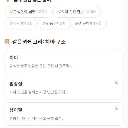
근심면/원심면
치아 선천 결손
전문 용어
치과 질환
우식
와동
시린이
치과 질환
치과 질환
치과 질환
같은 카테고리:
치아 구조
치아
음식을 씹고 발음을 돕는 구강 내 경조직...
법랑질
치아 표면을 감싸는 가장 단단한 조직...
상아질
법랑질 아래의 치아 주요 구성 조직...