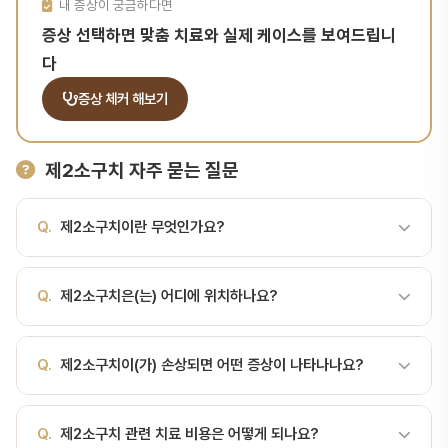
내 증상이 궁금하다면
증상 선택하면 맞춤 치료와 실제 케이스를 보여드립니
다
증상 체커 해보기
제2소구치 자주 묻는 질문
Q.
제2소구치이란 무엇인가요?
A.
제1소구치 뒤에 위치한 두 번째 소구치입니다. 제2소구치란? 제2
Q.
제2소구치은(는) 어디에 위치하나요?
소구치(Second Premolar)는 앞쪽의 제1소구치 뒤에 위치한 두 번
째 소구치로, 주로 치아 번호 #15, #25, #35, #45에 해당합니다.
A.
제1소구치 뒤에 위치한 두 번째 소구치입니다. 제2소구치란? 제2
만 10~12세경에 맹출(eruption)하며, 유구치(젖니 어금니)가 탈락
Q.
제2소구치이(가) 손상되면 어떤 증상이 나타나나요?
소구치(Second Premolar)는 앞쪽의 제1소구치 뒤에 위치한 두 번
한 뒤 영구 대체치로 기능합니다. 구조와 발육 형태: 앞뒤로는 작고 두
째 소구치로, 주로 치아 번호 #15, #25, #35, #45에 해당합니다.
개의 주된 교합점(협측·설측 혹은 협측·구개측)을 가지며, 제1소구치
A.
제2소구치이(가) 손상되면 통증, 시림, 변색 등의 증상이 나타날
만 10~12세경에 맹출(eruption)하며, 유구치(젖니 어금니)가 탈락
보다 크라운이 작습니다. 치근: 대체로 단일 치근을 가지는 경우가 많
Q.
제2소구치 관련 치료 비용은 어떻게 되나요?
수 있습니다. 증상이 있다면 빠른 진료가 중요합니다. 서울비디치과에