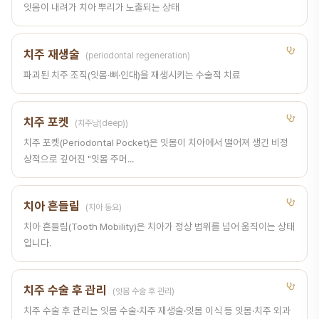
잇몸이 내려가 치아 뿌리가 노출되는 상태
치주 재생술
(periodontal regeneration)
파괴된 치주 조직(잇몸·뼈·인대)을 재생시키는 수술적 치료
치주 포켓
(치주낭(deep))
치주 포켓(Periodontal Pocket)은 잇몸이 치아에서 떨어져 생긴 비정
상적으로 깊어진 "잇몸 주머...
치아 흔들림
(치아 동요)
치아 흔들림(Tooth Mobility)은 치아가 정상 범위를 넘어 움직이는 상태
입니다.
치주 수술 후 관리
(잇몸 수술 후 관리)
치주 수술 후 관리는 잇몸 수술·치주 재생술·잇몸 이식 등 잇몸·치주 외과