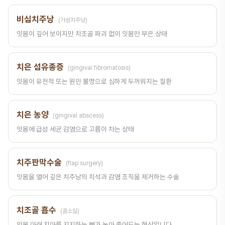
비심치주낭
(가성치주낭)
잇몸이 깊어 보이지만 치조골 파괴 없이 잇몸만 부은 상태
치은 섬유종증
(gingival fibromatosis)
잇몸이 유전적 또는 원인 불명으로 심하게 두꺼워지는 질환
치은 농양
(gingival abscess)
잇몸에 급성 세균 감염으로 고름이 차는 상태
치주판막수술
(flap surgery)
잇몸을 열어 깊은 치주낭의 치석과 감염 조직을 제거하는 수술
치조골 흡수
(골소실)
잇몸 아래 치아를 지지하는 뼈가 녹아 줄어드는 현상입니다.