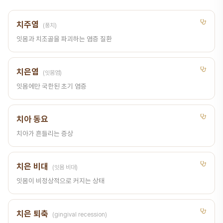
치주염
(풍치)
잇몸과 치조골을 파괴하는 염증 질환
치은염
(잇몸염)
잇몸에만 국한된 초기 염증
치아 동요
치아가 흔들리는 증상
치은 비대
(잇몸 비대)
잇몸이 비정상적으로 커지는 상태
치은 퇴축
(gingival recession)