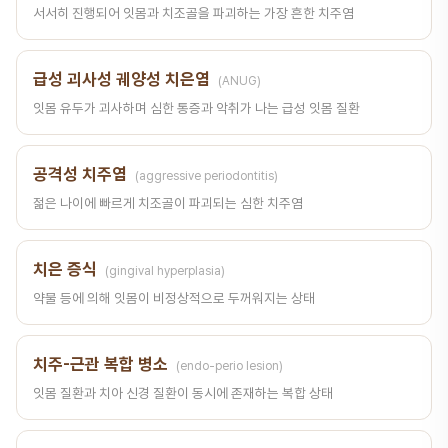
서서히 진행되어 잇몸과 치조골을 파괴하는 가장 흔한 치주염
급성 괴사성 궤양성 치은염
(ANUG)
잇몸 유두가 괴사하며 심한 통증과 악취가 나는 급성 잇몸 질환
공격성 치주염
(aggressive periodontitis)
젊은 나이에 빠르게 치조골이 파괴되는 심한 치주염
치은 증식
(gingival hyperplasia)
약물 등에 의해 잇몸이 비정상적으로 두꺼워지는 상태
치주-근관 복합 병소
(endo-perio lesion)
잇몸 질환과 치아 신경 질환이 동시에 존재하는 복합 상태