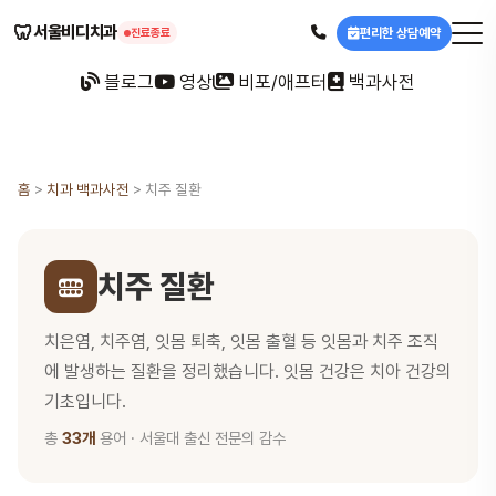
🦷
서울비디치과
편리한 상담예약
진료종료
블로그
영상
비포/애프터
백과사전
홈
>
치과 백과사전
>
치주 질환
치주 질환
치은염, 치주염, 잇몸 퇴축, 잇몸 출혈 등 잇몸과 치주 조직
에 발생하는 질환을 정리했습니다. 잇몸 건강은 치아 건강의
기초입니다.
총
33개
용어 · 서울대 출신 전문의 감수