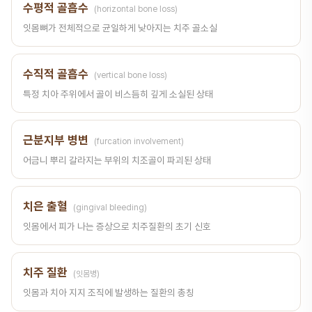
수평적 골흡수
(horizontal bone loss)
잇몸뼈가 전체적으로 균일하게 낮아지는 치주 골소실
수직적 골흡수
(vertical bone loss)
특정 치아 주위에서 골이 비스듬히 깊게 소실된 상태
근분지부 병변
(furcation involvement)
어금니 뿌리 갈라지는 부위의 치조골이 파괴된 상태
치은 출혈
(gingival bleeding)
잇몸에서 피가 나는 증상으로 치주질환의 초기 신호
치주 질환
(잇몸병)
잇몸과 치아 지지 조직에 발생하는 질환의 총칭