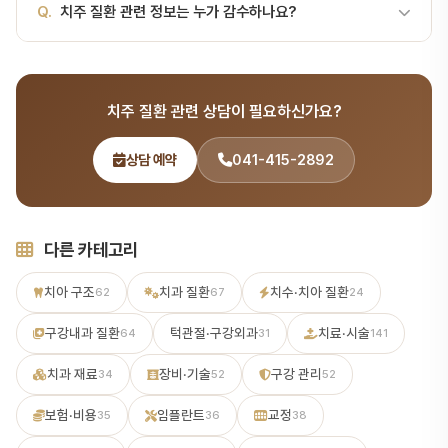
한 설명을 확인하실 수 있습니다.
Q.
치주 질환 관련 정보는 누가 감수하나요?
서울대 출신 14인 전문의 협진 시스템으로 정확한 진단과 치료를 받
으실 수 있습니다. 전화 041-415-2892 또는 온라인 예약으로 상담
A.
서울비디치과 치과 백과사전의 모든 내용은 서울대학교 치의학 석
하세요.
사 출신의 전문의가 감수합니다. 정확하고 신뢰할 수 있는 치과 정보
치주 질환 관련 상담이 필요하신가요?
를 제공하기 위해 최선을 다합니다.
상담 예약
041-415-2892
다른 카테고리
치아 구조
치과 질환
치수·치아 질환
62
67
24
구강내과 질환
턱관절·구강외과
치료·시술
64
31
141
치과 재료
장비·기술
구강 관리
34
52
52
보험·비용
임플란트
교정
35
36
38