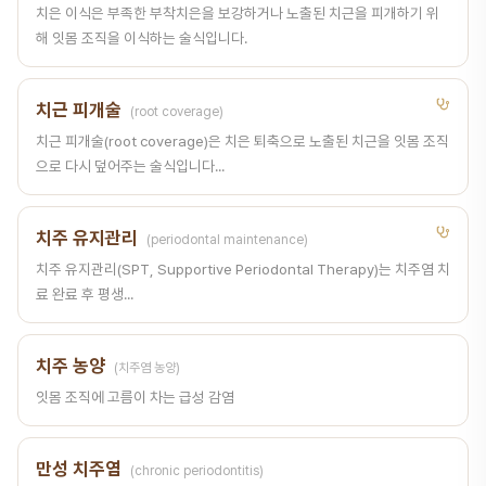
치은 이식은 부족한 부착치은을 보강하거나 노출된 치근을 피개하기 위
해 잇몸 조직을 이식하는 술식입니다.
치근 피개술
(root coverage)
치근 피개술(root coverage)은 치은 퇴축으로 노출된 치근을 잇몸 조직
으로 다시 덮어주는 술식입니다...
치주 유지관리
(periodontal maintenance)
치주 유지관리(SPT, Supportive Periodontal Therapy)는 치주염 치
료 완료 후 평생...
치주 농양
(치주염 농양)
잇몸 조직에 고름이 차는 급성 감염
만성 치주염
(chronic periodontitis)