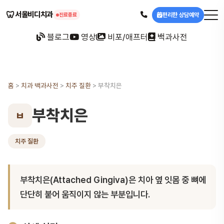
🦷
서울비디치과
편리한 상담예약
진료종료
블로그
영상
비포/애프터
백과사전
홈
>
치과 백과사전
>
치주 질환
>
부착치은
부착치은
ㅂ
치주 질환
부착치은(Attached Gingiva)은 치아 옆 잇몸 중 뼈에
단단히 붙어 움직이지 않는 부분입니다.