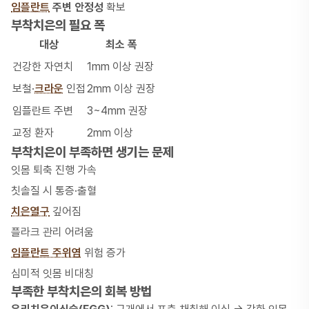
임플란트
주변 안정성
확보
부착치은의 필요 폭
대상
최소 폭
건강한 자연치
1mm 이상 권장
보철·
크라운
인접
2mm 이상 권장
임플란트 주변
3~4mm 권장
교정 환자
2mm 이상
부착치은이 부족하면 생기는 문제
잇몸 퇴축 진행 가속
칫솔질 시 통증·출혈
치은열구
깊어짐
플라크 관리 어려움
임플란트 주위염
위험 증가
심미적 잇몸 비대칭
부족한 부착치은의 회복 방법