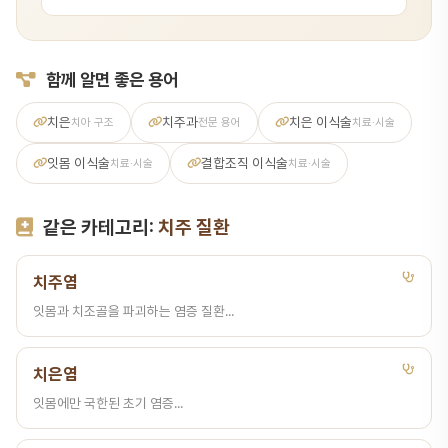
함께 알면 좋은 용어
치은
치주과
치은 이식술
치아 구조
전문 용어
치료·시술
잇몸 이식술
결합조직 이식술
치료·시술
치료·시술
같은 카테고리:
치주 질환
치주염
잇몸과 치조골을 파괴하는 염증 질환...
치은염
잇몸에만 국한된 초기 염증...