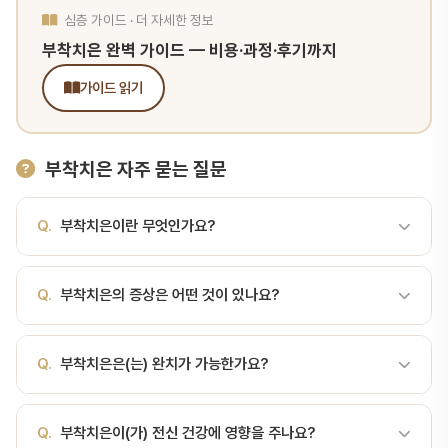
심층 가이드 · 더 자세한 정보
부착치은 완벽 가이드 — 비용·과정·후기까지
가이드 읽기
부착치은 자주 묻는 질문
Q.
부착치은이란 무엇인가요?
A.
부착치은(Attached Gingiva)은 치아 옆 잇몸 중 뼈에 단단히
Q.
부착치은의 증상은 어떤 것이 있나요?
붙어 움직이지 않는 부분입니다. 부착치은(Attached Gingiva)은
치아 옆 잇몸 중 뼈에 단단히 붙어 움직이지 않는 부분입니다. 색이 진
A.
부착치은(Attached Gingiva)은 치아 옆 잇몸 중 뼈에 단단히
한 분홍색이며 표면이 "오렌지 껍질"처럼 점점이 보이는 것이 특징입
Q.
부착치은은(는) 완치가 가능한가요?
붙어 움직이지 않는 부분입니다. 치주 질환의 대표 증상은 잇몸 출혈,
니다. 입술·뺨을 당겨도 움직이지 않는 잇몸이 바로 부착치은입니다.
붓기, 시림, 구취, 치아 흔들림 등입니다. 초기에는 증상이 경미하여
잇몸의 3가지 부분구분위치특징치은연(margin)치아 둘레 1~2mm치
A.
초기 치은염은 전문 스케일링과 올바른 구강 관리로 완치가 가능
놓치기 쉬우므로 정기 검진이 중요합니다.
아를 감싸는 가장자리부착치은치아 옆~점막 경계단단, 움직이지 않
Q.
부착치은이(가) 전신 건강에 영향을 주나요?
합니다. 진행된 치주염은 완전 회복이 어렵지만, 적극적인 치료로 진