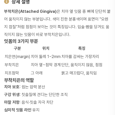
상세 설명
부착치은(Attached Gingiva)
은 치아 옆 잇몸 중 뼈에 단단히 붙
어 움직이지 않는 부분입니다. 색이 진한 분홍색이며 표면이 "오렌
지 껍질"처럼 점점이 보이는 것이 특징입니다. 입술·뺨을 당겨도 움
직이지 않는 잇몸이 바로 부착치은입니다.
잇몸의 3가지 부분
구분
위치
특징
치은연(margin)
치아 둘레 1~2mm
치아를 감싸는 가장자리
부착치은
치아 옆~점막 경계
단단, 움직이지 않음, 점점
치조점막
그 아래
붉고 매끄럽다, 움직임
부착치은의 역할
치아 보호
: 씹는 압력 분산
구강 위생
: 칫솔질에 견디는 단단한 조직
마찰 저항
: 음식·칫솔 자극 차단
심미적 잇몸 라인
유지