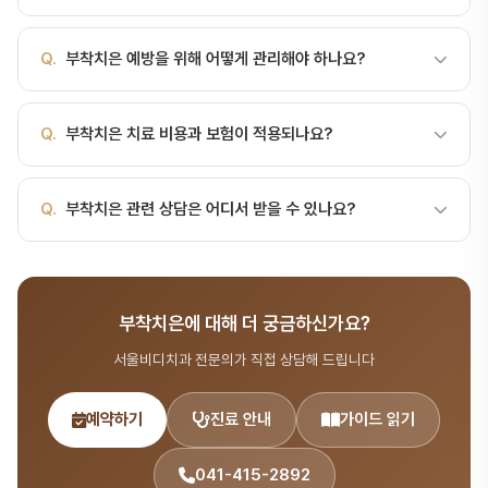
음, 점점치조점막그 아래붉고 매끄럽다, 움직임부착치은의 역할치아
행을 멈추고 유지할 수 있습니다.
보호: 씹는 압력 분산구강 위생: 칫솔질에 견디는 단단한 조직마찰 저
A.
네, 치주 질환은 심혈관 질환, 당뇨, 조산 등 전신 건강과 밀접한
Q.
부착치은 예방을 위해 어떻게 관리해야 하나요?
항: 음식·칫솔 자극 차단심미적 잇몸 라인 유지임플란트 주변 안정성
관련이 있습니다. 구강 건강이 전신 건강의 시작입니다. 서울비디치과
확보부착치은의 필요 폭대상최소 폭건강한 자연치1mm 이상 권장보
에서는 통합적 관점의 치주 관리를 제공합니다.
철·크라운 인접2mm 이상 권장임플란트 주변3~4mm 권장교정 환자
A.
올바른 칫솔질(변형 바스법), 치실·치간칫솔 사용, 3~6개월마다
Q.
부착치은 치료 비용과 보험이 적용되나요?
2mm 이…
정기 스케일링이 치주 질환 예방의 핵심입니다. 서울비디치과에서 맞
춤 구강 관리 교육을 받아보세요.
A.
스케일링은 연 1회 건강보험 적용됩니다. 치주 수술도 일부 보험
Q.
부착치은 관련 상담은 어디서 받을 수 있나요?
적용이 가능합니다. 서울비디치과 상담(041-415-2892)을 통해 정
확한 비용을 확인하세요.
A.
서울비디치과는 서울대 출신 14인 전문의 협진 시스템으로 치주
질환 분야를 포함한 종합 치과 진료를 제공합니다. 365일 진료, 전화
부착치은에 대해 더 궁금하신가요?
041-415-2892 또는 온라인 예약(bdbddc.com/reservation)
으로 상담을 받으실 수 있습니다.
서울비디치과 전문의가 직접 상담해 드립니다
예약하기
진료 안내
가이드 읽기
041-415-2892