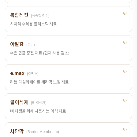
복합레진
(광중합 레진)
치아색 수복용 플라스틱 재료
아말감
(은니)
수은 합금 충전 재료 (현재 사용 감소)
e.max
(이맥스)
리튬 디실리케이트 세라믹 보철 재료
골이식재
(뼈 이식재)
뼈 재생을 위해 사용하는 이식 재료
차단막
(Barrier Membrane)