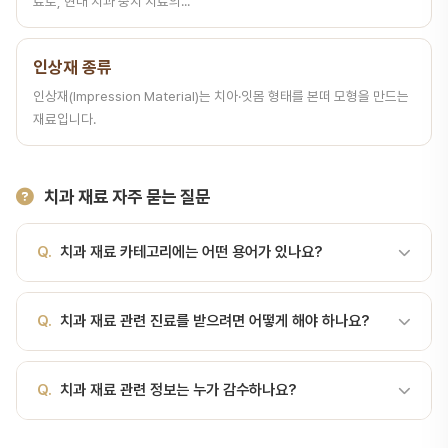
료로, 현대 치과 충치 치료의...
인상재 종류
인상재(Impression Material)는 치아·잇몸 형태를 본떠 모형을 만드는
재료입니다.
치과 재료 자주 묻는 질문
Q.
치과 재료 카테고리에는 어떤 용어가 있나요?
A.
치과 재료 카테고리에는 지르코니아, PFM, 금, 티타늄, 세라믹,
Q.
치과 재료 관련 진료를 받으려면 어떻게 해야 하나요?
복합레진, 아말감, MTA 등 총 34개의 치과 용어가 포함되어 있습니
다. 각 용어 페이지에서 상세한 설명을 확인하실 수 있습니다.
A.
서울비디치과에서는 치과 재료 분야의 전문 진료를 제공합니다.
Q.
치과 재료 관련 정보는 누가 감수하나요?
서울대 출신 14인 전문의 협진 시스템으로 정확한 진단과 치료를 받
으실 수 있습니다. 전화 041-415-2892 또는 온라인 예약으로 상담
A.
서울비디치과 치과 백과사전의 모든 내용은 서울대학교 치의학 석