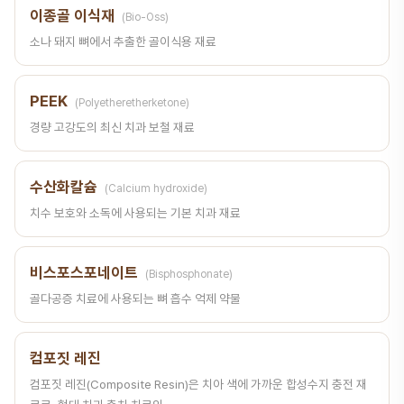
이종골 이식재
(Bio-Oss)
소나 돼지 뼈에서 추출한 골이식용 재료
PEEK
(Polyetheretherketone)
경량 고강도의 최신 치과 보철 재료
수산화칼슘
(Calcium hydroxide)
치수 보호와 소독에 사용되는 기본 치과 재료
비스포스포네이트
(Bisphosphonate)
골다공증 치료에 사용되는 뼈 흡수 억제 약물
컴포짓 레진
컴포짓 레진(Composite Resin)은 치아 색에 가까운 합성수지 충전 재