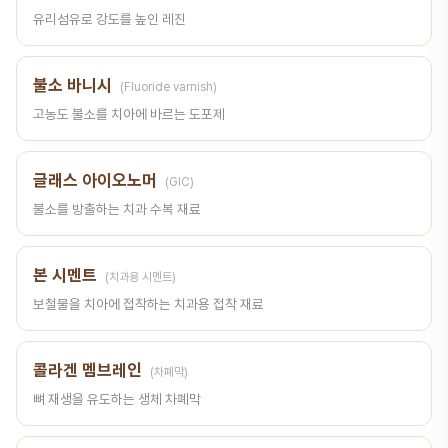
유리섬유로 강도를 높인 레진
불소 바니시
(Fluoride varnish)
고농도 불소를 치아에 바르는 도포제
글래스 아이오노머
(GIC)
불소를 방출하는 치과 수복 재료
본 시멘트
(치과용 시멘트)
보철물을 치아에 접착하는 치과용 접착 재료
콜라겐 멤브레인
(차폐막)
뼈 재생을 유도하는 생체 차폐막