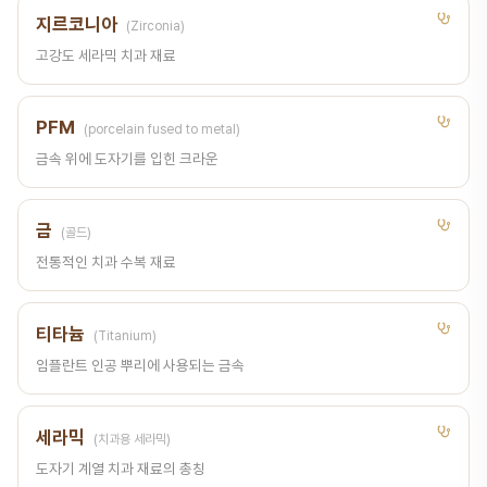
지르코니아
(Zirconia)
고강도 세라믹 치과 재료
PFM
(porcelain fused to metal)
금속 위에 도자기를 입힌 크라운
금
(골드)
전통적인 치과 수복 재료
티타늄
(Titanium)
임플란트 인공 뿌리에 사용되는 금속
세라믹
(치과용 세라믹)
도자기 계열 치과 재료의 총칭