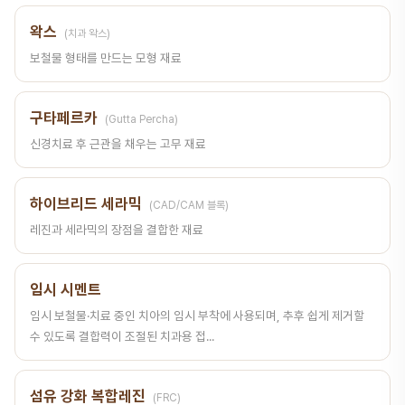
왁스
(치과 왁스)
보철물 형태를 만드는 모형 재료
구타페르카
(Gutta Percha)
신경치료 후 근관을 채우는 고무 재료
하이브리드 세라믹
(CAD/CAM 블록)
레진과 세라믹의 장점을 결합한 재료
임시 시멘트
임시 보철물·치료 중인 치아의 임시 부착에 사용되며, 추후 쉽게 제거할
수 있도록 결합력이 조절된 치과용 접...
섬유 강화 복합레진
(FRC)