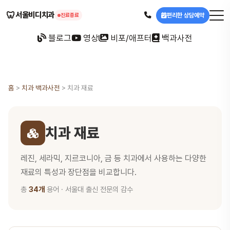
🦷
서울비디치과
편리한 상담예약
진료종료
블로그
영상
비포/애프터
백과사전
홈
>
치과 백과사전
>
치과 재료
치과 재료
레진, 세라믹, 지르코니아, 금 등 치과에서 사용하는 다양한
재료의 특성과 장단점을 비교합니다.
총
34개
용어 · 서울대 출신 전문의 감수