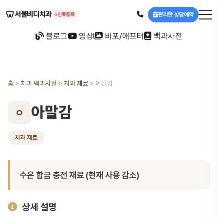
🦷
서울비디치과
편리한 상담예약
진료종료
블로그
영상
비포/애프터
백과사전
홈
>
치과 백과사전
>
치과 재료
>
아말감
아말감
ㅇ
치과 재료
수은 합금 충전 재료 (현재 사용 감소)
상세 설명