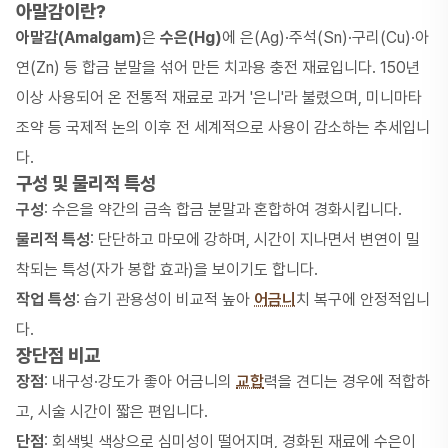
아말감이란?
아말감(Amalgam)
은
수은(Hg)
에 은(Ag)·주석(Sn)·구리(Cu)·아
연(Zn) 등 합금 분말을 섞어 만든 치과용 충전 재료입니다. 150년
이상 사용되어 온 전통적 재료로 과거 '은니'라 불렸으며, 미니마타
조약 등 국제적 논의 이후 전 세계적으로 사용이 감소하는 추세입니
다.
구성 및 물리적 특성
구성
: 수은을 약간의 금속 합금 분말과 혼합하여 경화시킵니다.
물리적 특성
: 단단하고 마모에 강하며, 시간이 지나면서 변연이 밀
착되는 특성(자가 봉합 효과)을 보이기도 합니다.
작업 특성
: 습기 관용성이 비교적 높아
어금니
치 복구에 안정적입니
다.
장단점 비교
장점
: 내구성·강도가 좋아 어금니의
교합
력을 견디는 경우에 적합하
고, 시술 시간이 짧은 편입니다.
단점
: 회색빛 색상으로 심미성이 떨어지며, 경화된 재료에 수은이