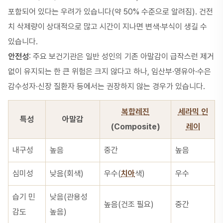
포함되어 있다는 우려가 있습니다(약 50% 수준으로 알려짐). 건전
치 삭제량이 상대적으로 많고 시간이 지나면 변색·부식이 생길 수
있습니다.
안전성
: 주요 보건기관은 일반 성인의 기존 아말감이 급작스런 제거
없이 유지되는 한 큰 위험은 크지 않다고 하나, 임산부·영유아·수은
감수성자·신장 질환자 등에서는 권장하지 않는 경우가 있습니다.
복합레진
세라믹 인
특성
아말감
(Composite)
레이
내구성
높음
중간
높음
심미성
낮음(회색)
우수(
치아
색)
우수
습기 민
낮음(관용성
높음(건조 필요)
중간
감도
높음)