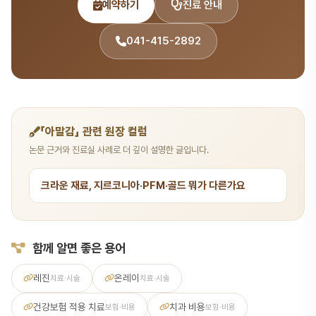
예약하기
진료 안내
041-415-2892
「아말감」 관련 원장 컬럼
논문 근거와 진료실 사례로 더 깊이 설명한 글입니다.
크라운 재료, 지르코니아·PFM·골드 뭐가 다른가요
함께 알면 좋은 용어
레진
온레이
치료·시술
치료·시술
건강보험 적용 치료
치과 비용
보험·비용
보험·비용