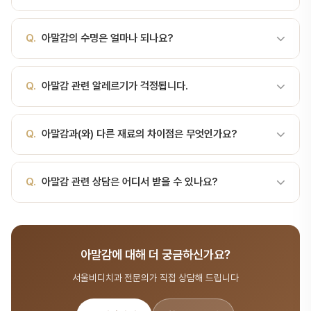
합금 분말을 섞어 만든 치과용 충전 재료입니다. 150년 이상 사용되
A.
수은 합금 충전 재료 (현재 사용 감소) 현대 치과에서 사용하는 재
어 온 전통적 재료로 과거 '은니'라 불렸으며, 미니마타 조약 등 국제적
Q.
아말감의 수명은 얼마나 되나요?
료는 생체적합성 검증을 거친 안전한 재료입니다. 서울비디치과에서
논의 이후 전 세계적으로 사용이 감소하는 추세입니다. 구성 및 물리
는 검증된 최고 품질의 재료만 사용합니다.
적 특성 구성: 수은을 약간의 금속 합금 분말과 혼합하여 경화시킵니
A.
아말감의 수명은 재료 종류, 관리 상태, 사용 위치에 따라 다릅니
다. 물리적 특성: 단단하고 마모에 강하며, 시간이 지나면서 변연이 밀
Q.
아말감 관련 알레르기가 걱정됩니다.
다. 일반적으로 5~20년 이상 사용 가능하며, 정기 검진을 통해 상태
착되는 특성(자가 봉합 효과)을 보이기도 합니다. 작업 특성: 습기 관
를 관리하면 더 오래 사용할 수 있습니다.
용성이 비교적 높아 어금니치 복구에 안정적입니다. 장단점 비교 장
A.
치과 재료 알레르기는 매우 드물지만, 걱정되시면 사전에 알려주
Q.
아말감과(와) 다른 재료의 차이점은 무엇인가요?
점: 내구성·강도가 좋아 어금니의 교합력을 견디는 경우에 적합하고,
세요. 서울비디치과에서는 환자 개인의 알레르기 이력을 확인하고 안
시술 시간이 짧은 편입니다. 단점: 회색빛 색상으로 심미성이 떨어
전한 대체 재료를 사용할 수 있습니다.
지…
A.
각 재료마다 강도, 심미성, 비용, 적합한 부위가 다릅니다. 서울비
Q.
아말감 관련 상담은 어디서 받을 수 있나요?
디치과에서는 환자 상태에 가장 적합한 재료를 추천하고, 장단점을 상
세히 설명해 드립니다.
A.
서울비디치과는 서울대 출신 14인 전문의 협진 시스템으로 치과
재료 분야를 포함한 종합 치과 진료를 제공합니다. 365일 진료, 전화
아말감에 대해 더 궁금하신가요?
041-415-2892 또는 온라인 예약(bdbddc.com/reservation)
으로 상담을 받으실 수 있습니다.
서울비디치과 전문의가 직접 상담해 드립니다