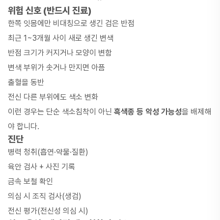
위험 신호 (반드시 진료)
한쪽 잇몸에만 비대칭으로 생긴 검은 반점
최근 1~3개월 사이 새로 생긴 변색
반점 크기가 커지거나 모양이 변함
변색 부위가 솟거나 만지면 아픔
출혈을 동반
전신 다른 부위에도 색소 변화
이런 경우는 단순 색소침착이 아닌
흑색종 등 악성 가능성
을 배제해
야 합니다.
진단
병력 청취(흡연·약물·질환)
육안 검사 + 사진 기록
금속 보철 확인
의심 시 조직 검사(생검)
전신 평가(전신성 의심 시)