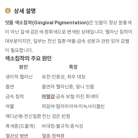
상세 설명
잇몸 색소침착(Gingival Pigmentation)
은 잇몸이 정상 분홍색
이 아닌 갈색·검은색·청회색으로 변색된 상태입니다. 멜라닌 침착이
대부분이지만, 일부는 전신 질환·약물·금속 성분과 관련 있어 감별
이 필요합니다.
색소침착의 주요 원인
원인
특징
생리적 멜라닌
유전·인종성, 좌우 대칭
흡연
흡연자 멜라닌증, 앞니 잇몸
금속 침착
아말감
·금속 보철 마진 회색띠
약물
피임약·말라리아약·미녹사이클린
애디슨병·전신질환
전신 검은 반점
흑색종(드물게)
비대칭·불규칙·증식성
혈관성 병변
혈종·정맥류