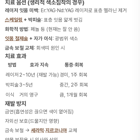
치료 옵션 (생리적 색소침착의 경우)
레이저 잇몸 미백
: Er:YAG·Nd:YAG 레이저로 표층 멜라닌 제거
스케일링
+ 박피술
: 표층 잇몸 얇게 벗김
화학적 방법
: 페놀 등 (현재는 잘 안 씀)
잇몸 절제술
+ 자가 이식
: 광범위 색소
금속 보철 교체
: 회색띠 원인 시
치료 효과
방법
효과 지속
통증·회복
레이저
2~10년 (재발 가능)
경미, 1주 회복
박피술
3~5년
중간, 2주 회복
이식
거의 영구
큼, 1개월 회복
재발 방지
금연(흡연성은 끊으면 색이 옅어짐)
자외선 보호(드물지만 영향)
금속 보철 →
세라믹
·
지르코니아
교체
약물 부작용 시 의사와 상의