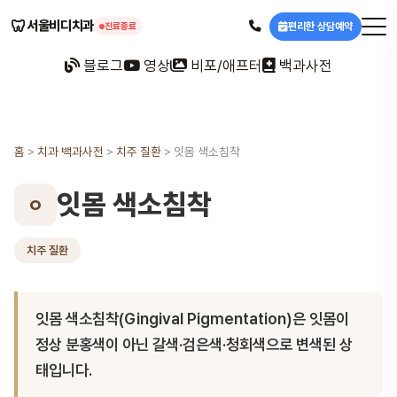
🦷
서울비디치과
편리한 상담예약
진료종료
블로그
영상
비포/애프터
백과사전
홈
>
치과 백과사전
>
치주 질환
>
잇몸 색소침착
잇몸 색소침착
ㅇ
치주 질환
잇몸 색소침착(Gingival Pigmentation)은 잇몸이
정상 분홍색이 아닌 갈색·검은색·청회색으로 변색된 상
태입니다.