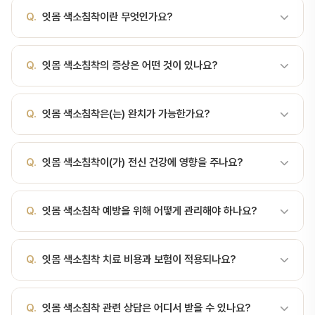
Q.
잇몸 색소침착이란 무엇인가요?
A.
잇몸 색소침착(Gingival Pigmentation)은 잇몸이 정상 분홍색
Q.
잇몸 색소침착의 증상은 어떤 것이 있나요?
이 아닌 갈색·검은색·청회색으로 변색된 상태입니다. 잇몸 색소침착
(Gingival Pigmentation)은 잇몸이 정상 분홍색이 아닌 갈색·검은
A.
잇몸 색소침착(Gingival Pigmentation)은 잇몸이 정상 분홍색
색·청회색으로 변색된 상태입니다. 멜라닌 침착이 대부분이지만, 일부
Q.
잇몸 색소침착은(는) 완치가 가능한가요?
이 아닌 갈색·검은색·청회색으로 변색된 상태입니다. 치주 질환의 대
는 전신 질환·약물·금속 성분과 관련 있어 감별이 필요합니다.색소침
표 증상은 잇몸 출혈, 붓기, 시림, 구취, 치아 흔들림 등입니다. 초기에
착의 주요 원인원인특징생리적 멜라닌유전·인종성, 좌우 대칭흡연흡
A.
초기 치은염은 전문 스케일링과 올바른 구강 관리로 완치가 가능
는 증상이 경미하여 놓치기 쉬우므로 정기 검진이 중요합니다.
연자 멜라닌증, 앞니 잇몸금속 침착아말감·금속 보철 마진 회색띠약물
Q.
잇몸 색소침착이(가) 전신 건강에 영향을 주나요?
합니다. 진행된 치주염은 완전 회복이 어렵지만, 적극적인 치료로 진
피임약·말라리아약·미녹사이클린애디슨병·전신질환전신 검은 반점흑
행을 멈추고 유지할 수 있습니다.
색종(드물게)비대칭·불규칙·증식성혈관성 병변혈종·정맥류위험 신호
A.
네, 치주 질환은 심혈관 질환, 당뇨, 조산 등 전신 건강과 밀접한
Q.
잇몸 색소침착 예방을 위해 어떻게 관리해야 하나요?
(반드시 진료)한쪽 잇몸에만 비대칭으로 생긴 검은 반점최근 1~3개월
관련이 있습니다. 구강 건강이 전신 건강의 시작입니다. 서울비디치과
사이 새로 생긴 변색반점 크기가 커지거나 모양이 변함변색 부위가 솟
에서는 통합적 관점의 치주 관리를 제공합니다.
거나 만지면 아픔출혈을 동반전신 다른 부위에도 색소 변화이런 경우
A.
올바른 칫솔질(변형 바스법), 치실·치간칫솔 사용, 3~6개월마다
Q.
잇몸 색소침착 치료 비용과 보험이 적용되나요?
는 단순 색소침착이 아닌 흑색종 등 …
정기 스케일링이 치주 질환 예방의 핵심입니다. 서울비디치과에서 맞
춤 구강 관리 교육을 받아보세요.
A.
스케일링은 연 1회 건강보험 적용됩니다. 치주 수술도 일부 보험
Q.
잇몸 색소침착 관련 상담은 어디서 받을 수 있나요?