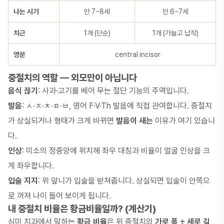
나는 시기
만 7~8세
만 6~7세
치근
1개 (단순)
1개 (가늘고 납작)
영문
central incisor
중절치의 역할 — 외모만이 아닙니다
음식 끊기
: 사과·고기를 베어 무는 절단 기능의 주역입니다.
발음
: ㅅ·ㅈ·ㅊ·ㅍ·ㅂ, 영어 F·V·Th 발음에 직접 관여합니다. 중절치
가 상실되거나 형태가 크게 바뀌면
발음이 새는
이유가 여기 있습니
다.
인상
: 미소의 정중앙에 위치해 좌우 대칭과 비율이 얼굴 인상을 크
게 좌우합니다.
입술 지지
: 위 앞니가 입술을 받쳐줍니다. 상실되면 입술이 안쪽으
로 꺼져 나이 들어 보이게 됩니다.
내 중절치 비율은 황금비율일까? (계산기)
심미 치과에서 말하는
황금 비율
은 위 중절치의
가로 폭 ÷ 세로 길