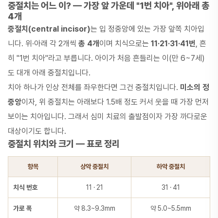
중절치는 어느 이? — 가장 앞 가운데 "1번 치아", 위아래 총
4개
중절치(central incisor)
는 입 정중앙에 있는 가장 앞쪽 치아입
니다. 위·아래 각 2개씩
총 4개
이며 치식으로는
11·21·31·41번
, 흔
히 "1번 치아"라고 부릅니다. 아이가 처음 흔들리는 이(만 6~7세)
도 대개 아래 중절치입니다.
치아 하나가 인상 전체를 좌우한다면 그건 중절치입니다.
미소의 정
중앙
이자, 위 중절치는 아래보다 1.5배 정도 커서 웃을 때 가장 먼저
보이는 치아입니다. 그래서 심미 치료의 출발점이자 가장 까다로운
대상이기도 합니다.
중절치 위치와 크기 — 표로 정리
항목
상악 중절치
하악 중절치
치식 번호
11 · 21
31 · 41
가로 폭
약 8.3~9.3mm
약 5.0~5.5mm