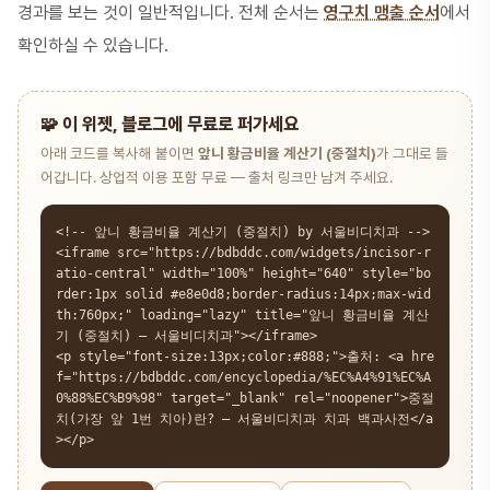
경과를 보는 것이 일반적입니다. 전체 순서는
영구치 맹출 순서
에서
확인하실 수 있습니다.
🧩 이 위젯, 블로그에 무료로 퍼가세요
아래 코드를 복사해 붙이면
앞니 황금비율 계산기 (중절치)
가 그대로 들
어갑니다. 상업적 이용 포함 무료 — 출처 링크만 남겨 주세요.
<!-- 앞니 황금비율 계산기 (중절치) by 서울비디치과 -->

<iframe src="https://bdbddc.com/widgets/incisor-r
atio-central" width="100%" height="640" style="bo
rder:1px solid #e8e0d8;border-radius:14px;max-wid
th:760px;" loading="lazy" title="앞니 황금비율 계산
기 (중절치) — 서울비디치과"></iframe>

<p style="font-size:13px;color:#888;">출처: <a hre
f="https://bdbddc.com/encyclopedia/%EC%A4%91%EC%A
0%88%EC%B9%98" target="_blank" rel="noopener">중절
치(가장 앞 1번 치아)란? — 서울비디치과 치과 백과사전</a
></p>