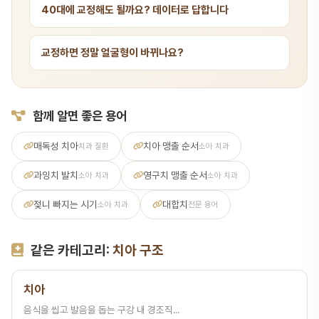
40대에 교정해도 될까요? 데이터로 답합니다
교정하면 정말 얼굴형이 바뀌나요?
함께 알면 좋은 용어
매독성 치아
치아 맹출 순서
치과 질환
소아 치과
과잉치 발치
영구치 맹출 순서
소아 치과
소아 치과
젖니 빠지는 시기
대합치
소아 치과
전문 용어
같은 카테고리:
치아 구조
치아
음식을 씹고 발음을 돕는 구강 내 경조직...