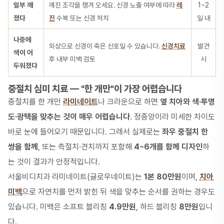
일부 깨
깨진 조각을 챙겨 오세요. 신경 노출 여부에 따라
레
1~2
졌다
진
수복 또는 신경 처치
일 내
나중에
외상으로 신경이 죽은 신호일 수 있습니다.
신경치료
발견
색이 어
후 내부 미백 검토
시
두워졌다
중절치 심미 치료 — "한 개만"이 가장 어렵습니다
중절치를 한 개만
라미네이트
나 크라운으로 하면
옆 치아와 색·투명
도·광택을 맞추는 것이 매우 어렵습니다
. 정중앙이라 미세한 차이도
바로 눈에 들어오기 때문입니다. 그래서 실제로는
좌우 중절치 한
쌍을 함께
, 또는 측절치·견치까지 포함해
4~6개를 함께 디자인
하
는 것이 결과가 안정적입니다.
서울비디치과 라미네이트(글로우네이트)는
1본 80만원
이며,
치아
미백
으로 자연치를 먼저 밝힌 뒤 색을 맞추는 순서를 권하는 경우도
있습니다. 미백은 소프트 블리칭
4.9만원
, 하드 블리칭
8만원
입니
다.