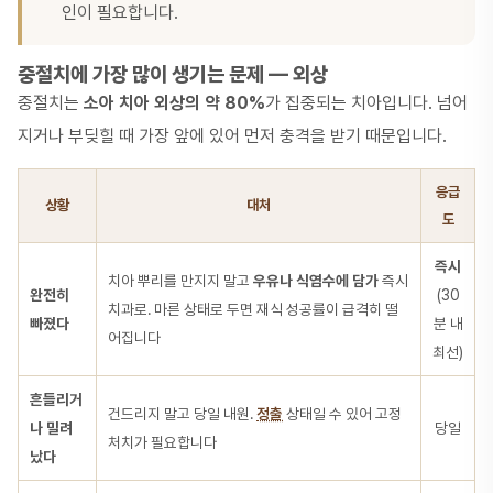
인이 필요합니다.
중절치에 가장 많이 생기는 문제 — 외상
중절치는
소아 치아 외상의 약 80%
가 집중되는 치아입니다. 넘어
지거나 부딪힐 때 가장 앞에 있어 먼저 충격을 받기 때문입니다.
응급
상황
대처
도
즉시
치아 뿌리를 만지지 말고
우유나 식염수에 담가
즉시
완전히
(30
치과로. 마른 상태로 두면 재식 성공률이 급격히 떨
빠졌다
분 내
어집니다
최선)
흔들리거
건드리지 말고 당일 내원.
정출
상태일 수 있어 고정
나 밀려
당일
처치가 필요합니다
났다