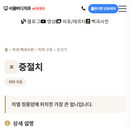
🦷
서울비디치과
편리한 상담예약
진료종료
블로그
영상
비포/애프터
백과사전
홈
>
치과 백과사전
>
치아 구조
>
중절치
중절치
ㅈ
치아 구조
치열 정중앙에 위치한 가장 큰 앞니입니다.
상세 설명