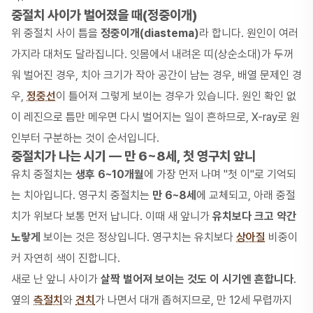
중절치 사이가 벌어졌을 때(정중이개)
위 중절치 사이 틈을
정중이개(diastema)
라 합니다. 원인이 여러
가지라 대처도 달라집니다. 잇몸에서 내려온 띠(상순소대)가 두꺼
워 벌어진 경우, 치아 크기가 작아 공간이 남는 경우, 배열 문제인 경
우,
정중선
이 틀어져 그렇게 보이는 경우가 있습니다. 원인 확인 없
이 레진으로 틈만 메우면 다시 벌어지는 일이 흔하므로, X-ray로 원
인부터 구분하는 것이 순서입니다.
중절치가 나는 시기 — 만 6~8세, 첫 영구치 앞니
유치 중절치는
생후 6~10개월
에 가장 먼저 나며 "첫 이"로 기억되
는 치아입니다. 영구치 중절치는
만 6~8세
에 교체되고, 아래 중절
치가 위보다 보통 먼저 납니다. 이때 새 앞니가
유치보다 크고 약간
노랗게
보이는 것은 정상입니다. 영구치는 유치보다
상아질
비중이
커 자연히 색이 진합니다.
새로 난 앞니 사이가
살짝 벌어져 보이는 것도 이 시기엔 흔합니다
.
옆의
측절치
와
견치
가 나면서 대개 좁혀지므로, 만 12세 무렵까지