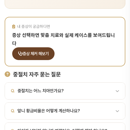
내 증상이 궁금하다면
증상 선택하면 맞춤 치료와 실제 케이스를 보여드립니
다
증상 체커 해보기
중절치 자주 묻는 질문
Q.
중절치는 어느 치아인가요?
A.
입 정중앙에 있는 가장 앞쪽 치아입니다. 위·아래 각 2개씩 총 4
Q.
앞니 황금비율은 어떻게 계산하나요?
개이며 치식으로는 11·21·31·41번, 흔히 "1번 치아"라고 부릅니다. 영
문으로는 central incisor이며, 위 중절치가 아래보다 1.5배 정도 큽
A.
위 중절치의 가로 폭을 세로 길이로 나눈 값이 약 75~80%일 때
니다.