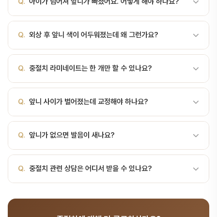
Q.
아이가 넘어져 앞니가 빠졌어요. 어떻게 해야 하나요?
가장 자연스럽다고 평가됩니다. 예를 들어 세로 10.5mm에 가로
8.3mm면 약 79%로 이상 범위입니다. 다만 실제 심미 설계는 얼굴
A.
치아 뿌리 부분을 만지지 말고 머리 쪽만 잡아 우유나 식염수에 담
비율·입술 라인·잇몸 위치를 함께 고려해 결정합니다.
Q.
외상 후 앞니 색이 어두워졌는데 왜 그런가요?
근 뒤 즉시 치과로 오세요. 마른 상태로 오래 두면 재식 성공률이 급격
히 떨어지며, 30분 내 내원이 가장 좋습니다. 수돗물에 문질러 씻는
A.
외상으로 치아 내부의 신경(치수)이 손상되어 활력을 잃으면 치아
것은 피하셔야 합니다.
Q.
중절치 라미네이트는 한 개만 할 수 있나요?
가 회색·갈색으로 변색됩니다. 통증이 없어도 진행되는 경우가 많습니
다. 신경치료 후 내부 미백(실활치 미백)으로 색을 개선하거나, 케이스
A.
가능하지만 권장되지 않습니다. 중절치는 미소 정중앙이라 한 개
에 따라 라미네이트·크라운을 고려합니다.
Q.
앞니 사이가 벌어졌는데 교정해야 하나요?
만 하면 옆 치아와 색·투명도·광택을 맞추기가 매우 어렵습니다. 좌우
한 쌍을 함께 하거나 측절치·견치까지 4~6개를 함께 디자인하는 편
A.
원인에 따라 다릅니다. 잇몸에서 내려온 상순소대가 두꺼운 경우,
이 결과가 자연스럽습니다. 서울비디치과 라미네이트는 1본 80만원
Q.
앞니가 없으면 발음이 새나요?
치아 크기가 작아 공간이 남는 경우, 배열 문제, 정중선 편위 등 원인
입니다.
이 여러 가지입니다. 원인 확인 없이 레진으로 틈만 메우면 재발이 흔
A.
네. 중절치는 ㅅ·ㅈ·ㅊ·ㅍ·ㅂ와 영어 F·V·Th 발음에 직접 관여합니
하므로 X-ray로 원인부터 구분하는 것이 순서입니다.
Q.
중절치 관련 상담은 어디서 받을 수 있나요?
다. 상실되거나 형태가 크게 바뀌면 발음이 새는 느낌이 생길 수 있습
니다. 또 위 앞니는 입술을 받쳐주는 역할도 하므로, 상실되면 입술이
A.
서울비디치과는 서울대 출신 14인 전문의 협진 시스템으로 치아
꺼져 나이 들어 보이게 됩니다.
구조 분야를 포함한 종합 치과 진료를 제공합니다. 365일 진료, 전화