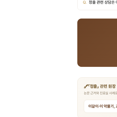
Q.
정출 관련 상담은 
장치와 기간에 따라, 병
2892로 상담 가능합니
A.
서울비디치과는 서울대
료, 전화 041-415-2
「정출」 관련 원장
논문 근거와 진료실 사례로
이갈이·이 악물기,