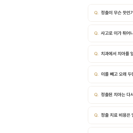
Q.
정출이 무슨 뜻인
A.
정출(Extrusio
Q.
사고로 이가 튀어
(Intrusion)라고 
A.
가능한 한 빨리(수 
Q.
치과에서 치아를 
서는 마취 후 원래 위치
능성이 높습니다.
A.
치아가 잇몸 아래로
Q.
이를 빼고 오래 두
확보하는 치료입니다. 발
A.
네. 맞물리던 치아가
Q.
정출된 치아는 다시
만, 나중에 임플란트나 
A.
정도와 원인에 따라 
Q.
정출 치료 비용은 
게 부족하면 발치를 검토
A.
유형에 따라 차이가 