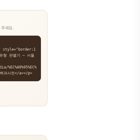
 주세요.
" style="border:1
"정출 유형 판별기 — 서울
dia/%EC%A0%95%EC%
 백과사전</a></p>