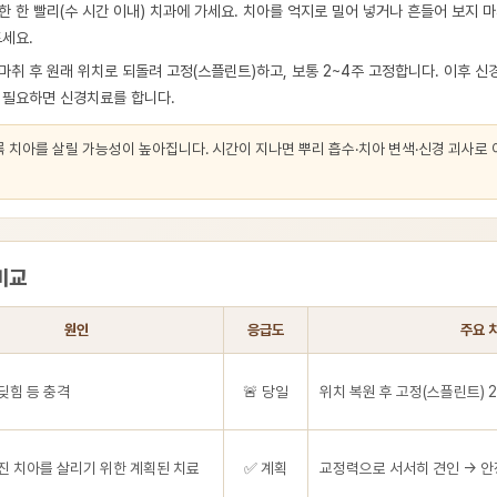
한 한 빨리(수 시간 이내) 치과에 가세요. 치아를 억지로 밀어 넣거나 흔들어 보지 
드세요.
마취 후 원래 위치로 되돌려 고정(스플린트)하고, 보통 2~4주 고정합니다. 이후 신
 필요하면 신경치료를 합니다.
록 치아를 살릴 가능성이 높아집니다. 시간이 지나면 뿌리 흡수·치아 변색·신경 괴사로
비교
원인
응급도
주요 
딪힘 등 충격
🚨 당일
위치 복원 후 고정(스플린트) 2
진 치아를 살리기 위한 계획된 치료
✅ 계획
교정력으로 서서히 견인 → 안