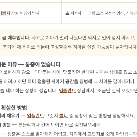
대합치
상실 후 장기 방치
⚠️ 서서히
교합 조정·교정적 압하, 심하
 곧 예후입니다.
사고로 치아가 밀려 나왔다면 억지로 밀어 넣지 마시고,
. 조기에 제 위치로 되돌려 고정할수록 치아를 살릴 가능성이 높아집니다
서운 이유 — 통증이 없습니다
장 불편하지 않으니” 미루는 사이, 맞물리던 반대편 치아는 상대를 잃고
트를 하려고 하면
이미 정출된 치아가 공간을 침범해
그 치아를 갈아내거나,
를 빼야 하는 상황이 생깁니다.
임플란트
상담에서 “조금만 일찍 오셨으면
 확실한 방법
빨리 채우기
—
임플란트
·브릿지·
틀니
중 상황에 맞는 방법을 상담하세요.
과 방문
— 흔들리거나 길어 보이면 바로 검진받으세요.
— 정출은 스스로 알아채기 어렵고, 치과에서 교합지로 쉽게 확인됩니다