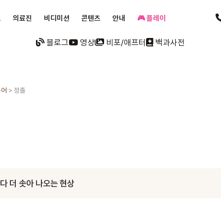
료
의료진
비디미션
콘텐츠
안내
🎮 플레이
블로그
영상
비포/애프터
백과사전
용어
>
정출
다 더 솟아 나오는 현상