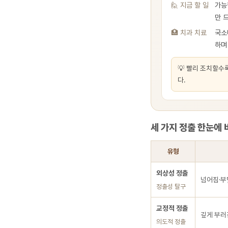
🙋 지금 할 일
가능
만 
🏥 치과 치료
국소
하며
💡 빨리 조치할수
다.
세 가지 정출 한눈에 
유형
외상성 정출
넘어짐·부
정출성 탈구
교정적 정출
깊게 부러
의도적 정출