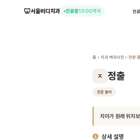
🦷
서울비디치과
진료중
13:00까지
진
홈
>
치과 백과사전
>
전문 
정출
ㅈ
전문 용어
치아가 원래 위치보
상세 설명