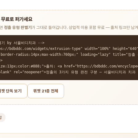
에 무료로 퍼가세요
이면
정출 유형 판별기
가 그대로 들어갑니다. 상업적 이용 포함 무료 — 출처 링크만 남겨
기 by 서울비디치과 -->

ps://bdbddc.com/widgets/extrusion-type" width="100%" height="640
8;border-radius:14px;max-width:760px;" loading="lazy" title=
>

ize:13px;color:#888;">출처: <a href="https://bdbddc.com/encyclope
="_blank" rel="noopener">정출의 3가지 유형 완전 구분 — 서울비디치과 치과
위젯 단독 보기
위젯 21종 전체
합