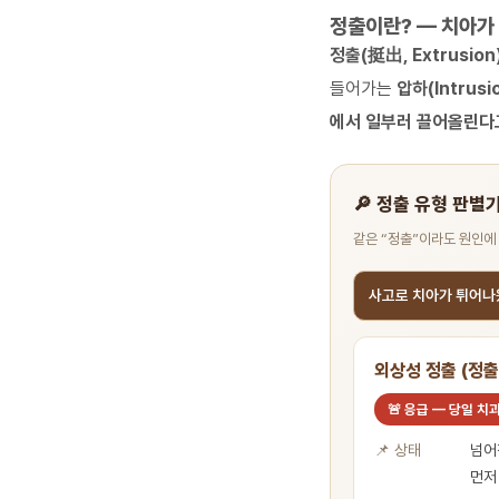
정출이란? — 치아가
정출(挺出, Extrusion
들어가는
압하(Intrusi
에서 일부러 끌어올린다
🔎 정출 유형 판별
같은 “정출”이라도 원인에
사고로 치아가 튀어
외상성 정출 (정출
🚨 응급 — 당일 치
📌 상태
넘어
먼저