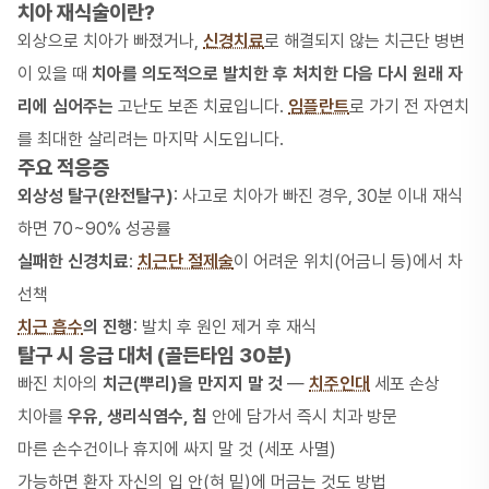
치아 재식술이란?
외상으로 치아가 빠졌거나,
신경치료
로 해결되지 않는 치근단 병변
이 있을 때
치아를 의도적으로 발치한 후 처치한 다음 다시 원래 자
리에 심어주는
고난도 보존 치료입니다.
임플란트
로 가기 전 자연치
를 최대한 살리려는 마지막 시도입니다.
주요 적응증
외상성 탈구(완전탈구)
: 사고로 치아가 빠진 경우, 30분 이내 재식
하면 70~90% 성공률
실패한 신경치료
:
치근단 절제술
이 어려운 위치(어금니 등)에서 차
선책
치근 흡수
의 진행
: 발치 후 원인 제거 후 재식
탈구 시 응급 대처 (골든타임 30분)
빠진 치아의
치근(뿌리)을 만지지 말 것
—
치주인대
세포 손상
치아를
우유, 생리식염수, 침
안에 담가서 즉시 치과 방문
마른 손수건이나 휴지에 싸지 말 것 (세포 사멸)
가능하면 환자 자신의 입 안(혀 밑)에 머금는 것도 방법