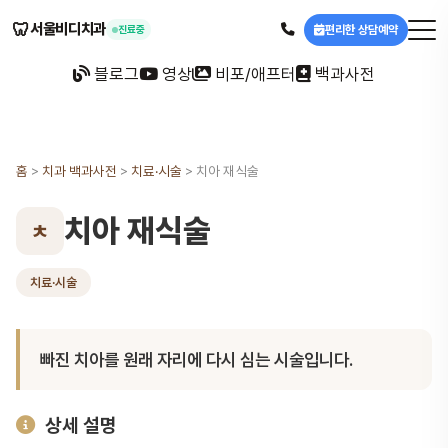
🦷
서울비디치과
편리한 상담예약
진료중
블로그
영상
비포/애프터
백과사전
홈
>
치과 백과사전
>
치료·시술
>
치아 재식술
치아 재식술
ㅊ
치료·시술
빠진 치아를 원래 자리에 다시 심는 시술입니다.
상세 설명