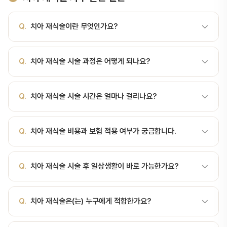
Q.
치아 재식술이란 무엇인가요?
A.
빠진 치아를 원래 자리에 다시 심는 시술입니다. 치아 재식술이
Q.
치아 재식술 시술 과정은 어떻게 되나요?
란?외상으로 치아가 빠졌거나, 신경치료로 해결되지 않는 치근단 병
변이 있을 때 치아를 의도적으로 발치한 후 처치한 다음 다시 원래 자
A.
빠진 치아를 원래 자리에 다시 심는 시술입니다. 서울비디치과에
리에 심어주는 고난도 보존 치료입니다. 임플란트로 가기 전 자연치를
Q.
치아 재식술 시술 시간은 얼마나 걸리나요?
서는 정밀 검사 → 치료 계획 수립 → 시술 → 경과 관찰 순서로 진행
최대한 살리려는 마지막 시도입니다.주요 적응증외상성 탈구(완전탈
합니다. 서울대 출신 전문의가 직접 진료합니다.
구): 사고로 치아가 빠진 경우, 30분 이내 재식하면 70~90% 성공률
A.
치아 재식술 시술 시간은 환자 상태와 난이도에 따라 다르지만, 일
실패한 신경치료: 치근단 절제술이 어려운 위치(어금니 등)에서 차선
Q.
치아 재식술 비용과 보험 적용 여부가 궁금합니다.
반적으로 30분~2시간 정도 소요됩니다. 정확한 시간은 진료 상담 시
책치근 흡수의 진행: 발치 후 원인 제거 후 재식탈구 시 응급 대처 (골
안내해 드립니다.
든타임 30분)빠진 치아의 치근(뿌리)을 만지지 말 것 — 치주인대 세
A.
치아 재식술 비용은 시술 범위에 따라 달라집니다. 건강보험 적용
Q.
치아 재식술 시술 후 일상생활이 바로 가능한가요?
포 손상치아를 우유, 생리식염수, 침 안에 담가서 즉시 치과 방문마른
가능한 항목도 있으니, 서울비디치과 상담(041-415-2892)을 통해
손수건이나 휴지에 싸지 말 것 (세포 사멸)가능하면 환자 자신의 입 안
정확한 비용과 보험 적용 여부를 확인하세요.
(혀 밑)에 머금는 …
A.
대부분 시술 후 당일 또는 1~2일 내 일상생활이 가능합니다. 다만
Q.
치아 재식술은(는) 누구에게 적합한가요?
시술 종류에 따라 주의사항이 다르므로, 담당 의사의 안내를 따라주세
요.