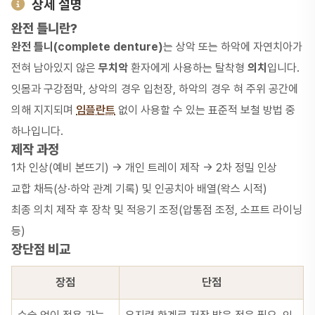
상세 설명
완전 틀니란?
완전 틀니(complete denture)
는 상악 또는 하악에 자연치아가
전혀 남아있지 않은
무치악
환자에게 사용하는 탈착형
의치
입니다.
잇몸과 구강점막, 상악의 경우 입천장, 하악의 경우 혀 주위 공간에
의해 지지되며
임플란트
없이 사용할 수 있는 표준적 보철 방법 중
하나입니다.
제작 과정
1차 인상(예비 본뜨기) → 개인 트레이 제작 → 2차 정밀 인상
교합 채득(상·하악 관계 기록) 및 인공치아 배열(왁스 시적)
최종 의치 제작 후 장착 및 적응기 조정(압통점 조정, 소프트 라이닝
등)
장단점 비교
장점
단점