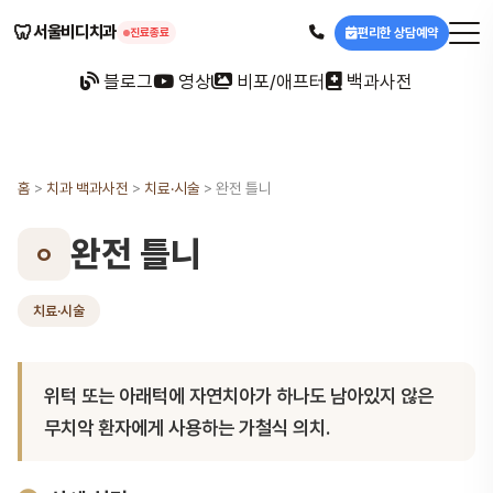
🦷
서울비디치과
편리한 상담예약
진료종료
블로그
영상
비포/애프터
백과사전
홈
>
치과 백과사전
>
치료·시술
>
완전 틀니
완전 틀니
ㅇ
치료·시술
위턱 또는 아래턱에 자연치아가 하나도 남아있지 않은
무치악 환자에게 사용하는 가철식 의치.