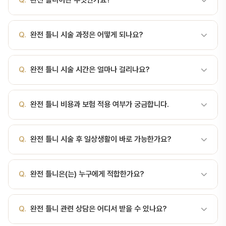
Q.
완전 틀니이란 무엇인가요?
A.
위턱 또는 아래턱에 자연치아가 하나도 남아있지 않은 무치악 환
Q.
완전 틀니 시술 과정은 어떻게 되나요?
자에게 사용하는 가철식 의치. 완전 틀니란? 완전 틀니(complete
denture)는 상악 또는 하악에 자연치아가 전혀 남아있지 않은 무치
A.
위턱 또는 아래턱에 자연치아가 하나도 남아있지 않은 무치악 환
악 환자에게 사용하는 탈착형 의치입니다. 잇몸과 구강점막, 상악의
Q.
완전 틀니 시술 시간은 얼마나 걸리나요?
자에게 사용하는 가철식 의치. 서울비디치과에서는 정밀 검사 → 치료
경우 입천장, 하악의 경우 혀 주위 공간에 의해 지지되며 임플란트 없
계획 수립 → 시술 → 경과 관찰 순서로 진행합니다. 서울대 출신 전문
이 사용할 수 있는 표준적 보철 방법 중 하나입니다. 제작 과정 1차 인
A.
완전 틀니 시술 시간은 환자 상태와 난이도에 따라 다르지만, 일반
의가 직접 진료합니다.
상(예비 본뜨기) → 개인 트레이 제작 → 2차 정밀 인상 교합 채득(상·
Q.
완전 틀니 비용과 보험 적용 여부가 궁금합니다.
적으로 30분~2시간 정도 소요됩니다. 정확한 시간은 진료 상담 시 안
하악 관계 기록) 및 인공치아 배열(왁스 시적) 최종 의치 제작 후 장착
내해 드립니다.
및 적응기 조정(압통점 조정, 소프트 라이닝 등) 장단점 비교 장점단점
A.
완전 틀니 비용은 시술 범위에 따라 달라집니다. 건강보험 적용 가
Q.
완전 틀니 시술 후 일상생활이 바로 가능한가요?
수술 없이 적용 가능, 제거·청소 용이유지력 한계로 저작·발음 적응 필
능한 항목도 있으니, 서울비디치과 상담(041-415-2892)을 통해 정
요, 잇몸뼈 흡수 시 재조정 필요 임상적 의미 및 관리·주의사항 처음에
확한 비용과 보험 적용 여부를 확인하세요.
는 발음·저작의 적응 기간이 필요하며, 이…
A.
대부분 시술 후 당일 또는 1~2일 내 일상생활이 가능합니다. 다만
Q.
완전 틀니은(는) 누구에게 적합한가요?
시술 종류에 따라 주의사항이 다르므로, 담당 의사의 안내를 따라주세
요.
A.
완전 틀니의 적응증과 금기증은 환자 개인의 구강 상태에 따라 다
Q.
완전 틀니 관련 상담은 어디서 받을 수 있나요?
릅니다. 서울비디치과에서는 CT, X-ray 등 정밀 검사를 통해 최적의