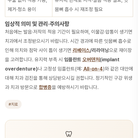
수술 없이 적용 가능,
유지력 한계로 저작·발음 적응 필요, 잇
제거·청소 용이
몸뼈 흡수 시 재조정 필요
임상적 의미 및 관리·주의사항
처음에는 발음·저작의 적응 기간이 필요하며, 이물감·압통이 생기면
치과에서 조정받으시기 바랍니다. 시간 경과에 따른 잇몸뼈 흡수로
인해 의치와 점막 사이 틈이 생기면
리베이스
/리라이닝
으로 재이장
을 고려합니다. 유지력 부족 시
임플란트
오버덴처
(implant
overdenture)
나 고정성 임플란트(예:
All-on-4
)와 같은 대안에
대해 치과 검진을 통해 상담받으시길 권합니다. 정기적인 구강 위생
과 치과 방문으로
합병증
을 예방하시기 바랍니다.
#치료
🦷