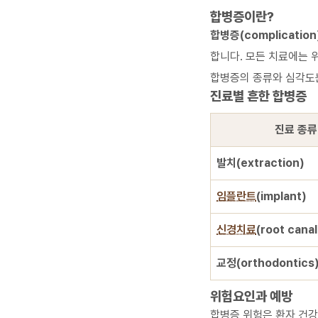
합병증이란?
합병증(complication
합니다. 모든 치료에는 
합병증의 종류와 심각도
진료별 흔한 합병증
진료 종류
발치(extraction)
임플란트
(implant)
신경치료
(root canal
교정(orthodontics
위험요인과 예방
합병증 위험은 환자 건강