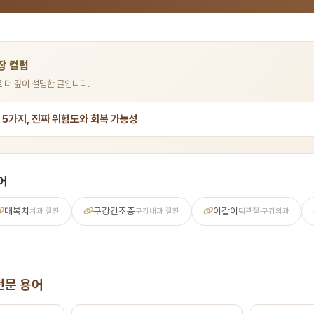
장 컬럼
 더 깊이 설명한 글입니다.
 5가지, 진짜 위험도와 회복 가능성
어
매복치
구강건조증
이갈이
치과 질환
구강내과 질환
턱관절·구강외과
전문 용어