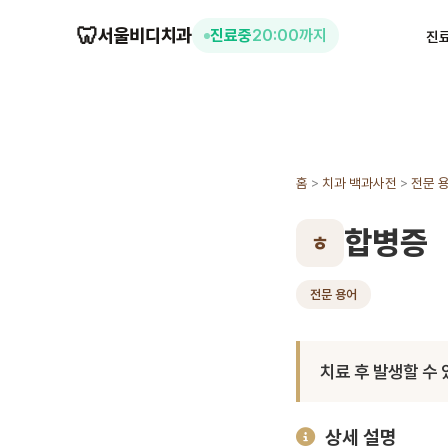
🦷
서울비디치과
진료중
20:00까지
진
홈
>
치과 백과사전
>
전문 
합병증
ㅎ
전문 용어
치료 후 발생할 수
상세 설명