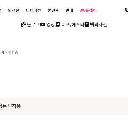
료
의료진
비디미션
콘텐츠
안내
🎮 플레이
블로그
영상
비포/애프터
백과사전
용어
>
합병증
 있는 부작용