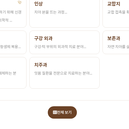
인상
교합지
하기 위해 신경
치아 본을 뜨는 과정...
교합 접촉을 확
적 ...
구강 외과
보존과
항생제 복용...
구강·턱 부위의 외과적 치료 분야...
자연 치아를 살
치주과
대체하는 분
잇몸 질환을 전문으로 치료하는 분야...
전체 보기