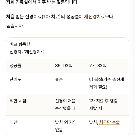
저희 진료실에서 자주 받는 질문입니다.
처음 받는 신경치료(1차 치료)의 성공률이
재신경치료
보다
높습니다.
비교 항목1차
신경치료재신경치료
성공률
86~93%
77~83%
난이도
표준
더 복잡(기존 충전재
제거 필요)
적합 시점
신경이 처음
1차 치료 후 염증
손상됐을 때
재발 시
대안
발치 외 거의
발치,
치근단 수술
없음