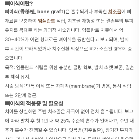
뼈이식이란?
뼈이식(骨移植, bone graft)
은 흡수되거나 부족한
치조골
에 뼈
재료를 보충하여
임플란트
식립, 치조골 재형성 또는 결손부의 부피
유지를 목표로 하는 외과적 시술입니다. 임플란트 치료에서 약
30~40%가 어떤 형태로든 뼈이식을 동반한다고 보고되며, 발치
후 시간이 오래되었거나 치주질환·외상으로 뼈가 소실된 경우에 중
요합니다.
목적: 임플란트 식립을 위한 충분한 골량 확보, 발치 소켓 보존, 결손
부 체적 유지.
시술 방식: 단독 이식 또는 차폐막(membrane)과 병용, 동시 식립
또는 2단계 접근.
뼈이식의 적응증 및 필요성
치아를 상실하면 주변 치조골은 자극이 없어 점차 흡수됩니다. 보고
에 따라 발치 후 첫 1년 내 약 25% 수준의 흡수가 일어나고, 수년 내
추가 흡수가 진행될 수 있습니다. 잇몸병(치주질환), 장기간 무치악