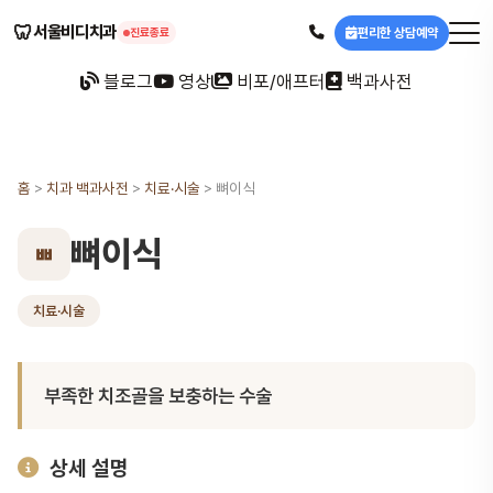
🦷
서울비디치과
편리한 상담예약
진료종료
블로그
영상
비포/애프터
백과사전
홈
>
치과 백과사전
>
치료·시술
>
뼈이식
뼈이식
ㅃ
치료·시술
부족한 치조골을 보충하는 수술
상세 설명