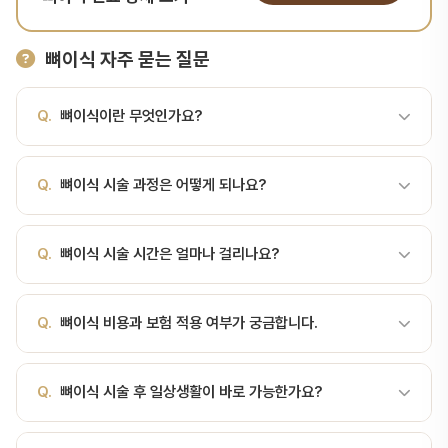
뼈이식 자주 묻는 질문
Q.
뼈이식이란 무엇인가요?
A.
부족한 치조골을 보충하는 수술 뼈이식이란? 뼈이식(骨移植,
Q.
뼈이식 시술 과정은 어떻게 되나요?
bone graft)은 흡수되거나 부족한 치조골에 뼈 재료를 보충하여 임
플란트 식립, 치조골 재형성 또는 결손부의 부피 유지를 목표로 하는
A.
부족한 치조골을 보충하는 수술 서울비디치과에서는 정밀 검사
외과적 시술입니다. 임플란트 치료에서 약 30~40%가 어떤 형태로
Q.
뼈이식 시술 시간은 얼마나 걸리나요?
→ 치료 계획 수립 → 시술 → 경과 관찰 순서로 진행합니다. 서울대
든 뼈이식을 동반한다고 보고되며, 발치 후 시간이 오래되었거나 치주
출신 전문의가 직접 진료합니다.
질환·외상으로 뼈가 소실된 경우에 중요합니다. 목적: 임플란트 식립
A.
뼈이식 시술 시간은 환자 상태와 난이도에 따라 다르지만, 일반적
을 위한 충분한 골량 확보, 발치 소켓 보존, 결손부 체적 유지. 시술 방
Q.
뼈이식 비용과 보험 적용 여부가 궁금합니다.
으로 30분~2시간 정도 소요됩니다. 정확한 시간은 진료 상담 시 안내
식: 단독 이식 또는 차폐막(membrane)과 병용, 동시 식립 또는 2단
해 드립니다.
계 접근. 뼈이식의 적응증 및 필요성 치아를 상실하면 주변 치조골은
A.
뼈이식 비용은 시술 범위에 따라 달라집니다. 건강보험 적용 가능
Q.
뼈이식 시술 후 일상생활이 바로 가능한가요?
자극이 없어 점차 흡수됩니다. 보고에 따라 발치 후 첫 1년 내 약
한 항목도 있으니, 서울비디치과 상담(041-415-2892)을 통해 정확
25% 수준의 흡수가 일어나고, 수년 내 추가 흡수가 진행될 수 …
한 비용과 보험 적용 여부를 확인하세요.
A.
대부분 시술 후 당일 또는 1~2일 내 일상생활이 가능합니다. 다만