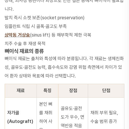
상태, 괴사성 병변이나 외상으로 인한 결손 등에서 뼈이식이 필요합
니다.
발치 즉시 소켓 보존(socket preservation)
임플란트 식립 시 골폭·골고도 부족
상악동 거상술
(sinus lift) 등 해부학적 제한 극복
치주 수술 후 재생 목적
뼈이식 재료의 종류
뼈이식 재료는 출처와 특성에 따라 분류됩니다. 각 재료는 생체친화
성, 골유도·골전도 능력, 흡수속도와 감염 위험 측면에서 차이가 있
어 환자 상태와 목표에 따라 선택합니다.
재료
특징
장점
단점
본인 뼈
골유도·골전
자가골
를 채취
채취 부위 필요,
도가 우수, 면
(Autograft)
하여 사
수술 범위 증가
역반응 적음