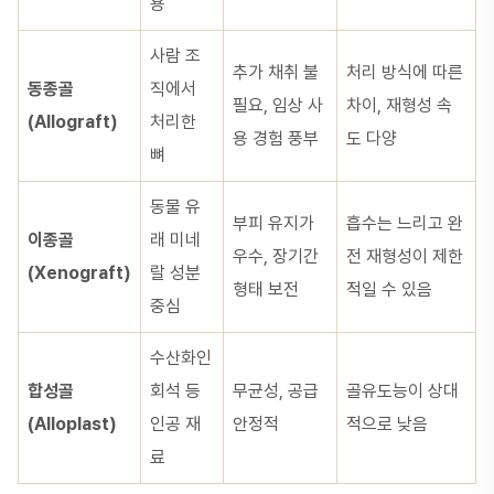
용
사람 조
추가 채취 불
처리 방식에 따른
동종골
직에서
필요, 임상 사
차이, 재형성 속
(Allograft)
처리한
용 경험 풍부
도 다양
뼈
동물 유
부피 유지가
흡수는 느리고 완
이종골
래 미네
우수, 장기간
전 재형성이 제한
(Xenograft)
랄 성분
형태 보전
적일 수 있음
중심
수산화인
합성골
회석 등
무균성, 공급
골유도능이 상대
(Alloplast)
인공 재
안정적
적으로 낮음
료