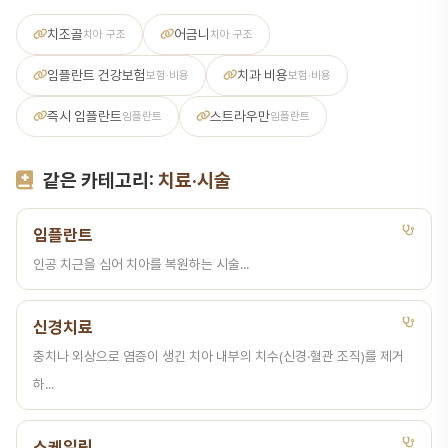
치조골
어금니
치아 구조
치아 구조
임플란트 건강보험
치과 비용
보험·비용
보험·비용
즉시 임플란트
스트라우만
임플란트
임플란트
같은 카테고리:
치료·시술
임플란트
인공 치근을 심어 치아를 복원하는 시술...
신경치료
충치나 외상으로 염증이 생긴 치아 내부의 치수(신경·혈관 조직)를 제거
하...
스케일링