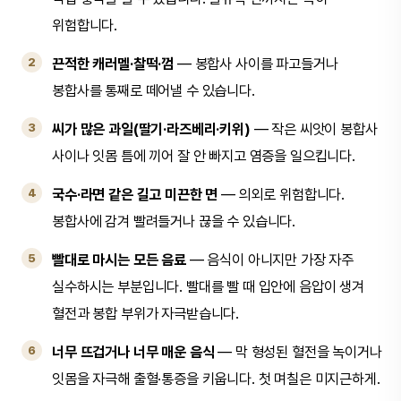
위험합니다.
끈적한 캐러멜·찰떡·껌
— 봉합사 사이를 파고들거나
봉합사를 통째로 떼어낼 수 있습니다.
씨가 많은 과일(딸기·라즈베리·키위)
— 작은 씨앗이 봉합사
사이나 잇몸 틈에 끼어 잘 안 빠지고 염증을 일으킵니다.
국수·라면 같은 길고 미끈한 면
— 의외로 위험합니다.
봉합사에 감겨 빨려들거나 끊을 수 있습니다.
빨대로 마시는 모든 음료
— 음식이 아니지만 가장 자주
실수하시는 부분입니다. 빨대를 빨 때 입안에 음압이 생겨
혈전과 봉합 부위가 자극받습니다.
너무 뜨겁거나 너무 매운 음식
— 막 형성된 혈전을 녹이거나
잇몸을 자극해 출혈·통증을 키웁니다. 첫 며칠은 미지근하게.