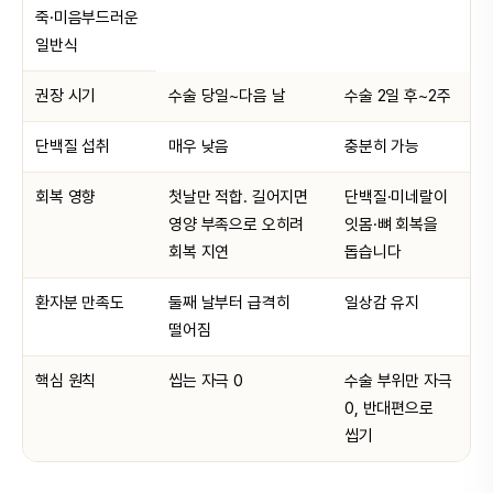
죽·미음부드러운
일반식
권장 시기
수술 당일~다음 날
수술 2일 후~2주
단백질 섭취
매우 낮음
충분히 가능
회복 영향
첫날만 적합. 길어지면
단백질·미네랄이
영양 부족으로 오히려
잇몸·뼈 회복을
회복 지연
돕습니다
환자분 만족도
둘째 날부터 급격히
일상감 유지
떨어짐
핵심 원칙
씹는 자극 0
수술 부위만 자극
0, 반대편으로
씹기