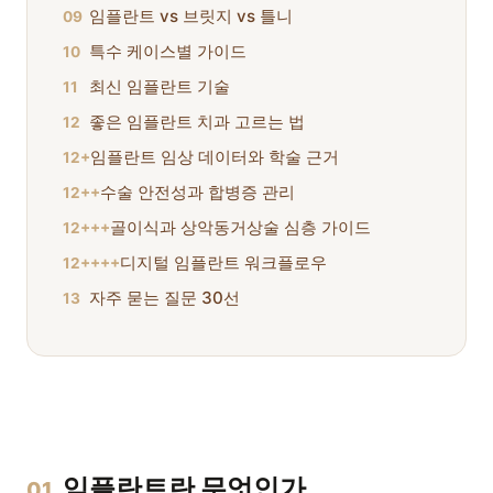
임플란트 vs 브릿지 vs 틀니
09
특수 케이스별 가이드
10
최신 임플란트 기술
11
좋은 임플란트 치과 고르는 법
12
임플란트 임상 데이터와 학술 근거
12+
수술 안전성과 합병증 관리
12++
골이식과 상악동거상술 심층 가이드
12+++
디지털 임플란트 워크플로우
12++++
자주 묻는 질문 30선
13
임플란트란 무엇인가
01