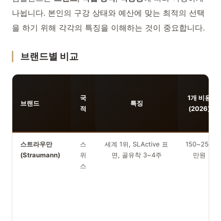
나뉩니다. 본인의 구강 상태와 예산에 맞는 최적의 선택
을 하기 위해 각각의 특징을 이해하는 것이 중요합니다.
브랜드별 비교
국
1개 비용
브랜드
특징
적
(2026)
스트라우만
스
세계 1위, SLActive 표
150~250
(Straumann)
위
면, 골유착 3~4주
만원
스