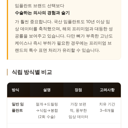
임플란트 브랜드 선택보다
수술하는 의사의 경험과 술기
가 훨씬 중요합니다. 국산 임플란트도 10년 이상 임
상 데이터를 축적했으며, 해외 프리미엄과 대등한 성
공률을 보여주고 있습니다. 다만 뼈가 부족한 고난도
케이스나 즉시 부하가 필요한 경우에는 프리미엄 브
랜드의 특수 표면 처리가 유리할 수 있습니다.
식립 방식별 비교
방식
설명
장점
고려사항
일반 임
절개→드릴링
가장 보편
치유 기간
플란트
→식립→봉합
적, 풍부한
3~6개월
(2회 수술)
임상 데이터