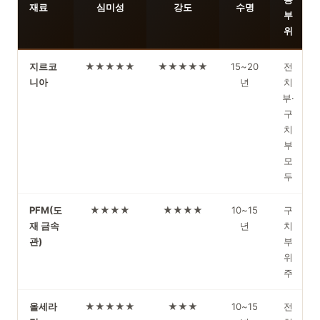
재료
심미성
강도
수명
부
위
지르코
★★★★★
★★★★★
15~20
전
니아
년
치
부·
구
치
부
모
두
PFM(도
★★★★
★★★★
10~15
구
재 금속
년
치
관)
부
위
주
올세라
★★★★★
★★★
10~15
전