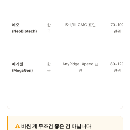
네오
한
IS-II/III, CMC 표면
70~100
(NeoBiotech)
국
만원
메가젠
한
AnyRidge, Xpeed 표
80~120
(MegaGen)
국
면
만원
비싼 게 무조건 좋은 건 아닙니다