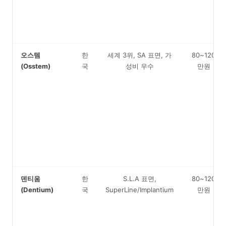
오스템
한
세계 3위, SA 표면, 가
80~120
(Osstem)
국
성비 우수
만원
덴티움
한
S.L.A 표면,
80~120
(Dentium)
국
SuperLine/Implantium
만원