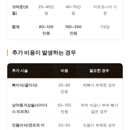
크라운(보
25~40만
40~70만
지르코니아 기
철)
원
원
준
합계
80~120
150~250
1개당
만원
만원
추가 비용이 발생하는 경우
추가 시술
비용
필요한 경우
뼈이식(골이식)
30~80
턱뼈가 부족한 경우
만원
상악동거상술(사이너
50~150
위턱 어금니 부위 뼈가
스 리프트)
만원
얇은 경우
잇몸이식(연조직 이
20~50
잇몸이 부족한 경우