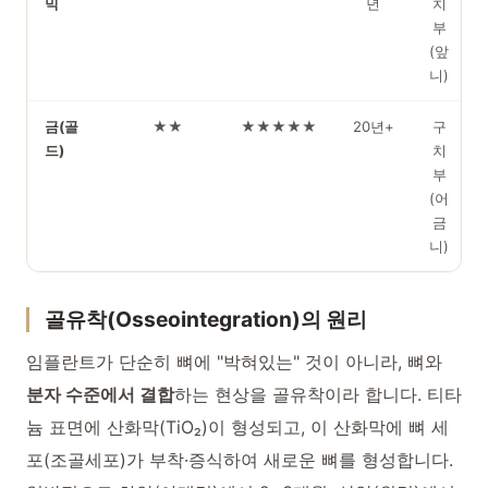
믹
년
치
부
(앞
니)
금(골
★★
★★★★★
20년+
구
드)
치
부
(어
금
니)
골유착(Osseointegration)의 원리
임플란트가 단순히 뼈에 "박혀있는" 것이 아니라, 뼈와
분자 수준에서 결합
하는 현상을 골유착이라 합니다. 티타
늄 표면에 산화막(TiO₂)이 형성되고, 이 산화막에 뼈 세
포(조골세포)가 부착·증식하여 새로운 뼈를 형성합니다.