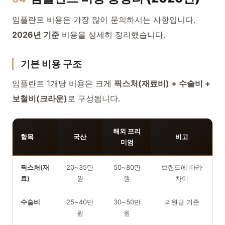
임플란트 비용은 가장 많이 문의하시는 사항입니다.
2026년 기준
비용을 상세히 정리했습니다.
기본 비용 구조
임플란트 1개당 비용은 크게
픽스처(재료비) + 수술비 +
보철비(크라운)
로 구성됩니다.
해외 프리
항목
국산
비고
미엄
픽스처(재
20~35만
50~80만
브랜드에 따라
료)
원
원
차이
수술비
25~40만
30~50만
의원급 기준
원
원