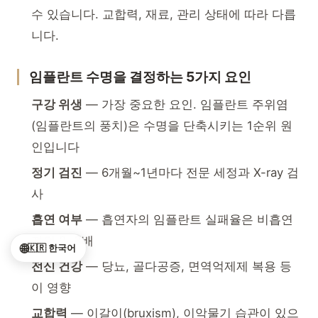
수 있습니다. 교합력, 재료, 관리 상태에 따라 다릅
니다.
임플란트 수명을 결정하는 5가지 요인
구강 위생
— 가장 중요한 요인. 임플란트 주위염
(임플란트의 풍치)은 수명을 단축시키는 1순위 원
인입니다
정기 검진
— 6개월~1년마다 전문 세정과 X-ray 검
사
흡연 여부
— 흡연자의 임플란트 실패율은 비흡연
자의 2~3배
🌐
🇰🇷 한국어
전신 건강
— 당뇨, 골다공증, 면역억제제 복용 등
이 영향
교합력
— 이갈이(bruxism), 이악물기 습관이 있으