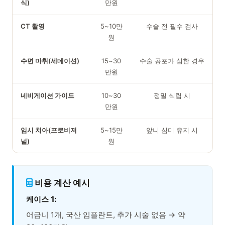
식)
만원
CT 촬영
5~10만
수술 전 필수 검사
원
수면 마취(세데이션)
15~30
수술 공포가 심한 경우
만원
네비게이션 가이드
10~30
정밀 식립 시
만원
임시 치아(프로비저
5~15만
앞니 심미 유지 시
널)
원
비용 계산 예시
케이스 1:
어금니 1개, 국산 임플란트, 추가 시술 없음 → 약