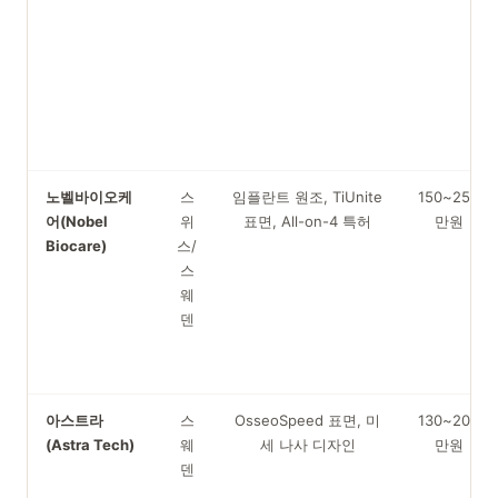
노벨바이오케
스
임플란트 원조, TiUnite
150~250
어(Nobel
위
표면, All-on-4 특허
만원
Biocare)
스/
스
웨
덴
아스트라
스
OsseoSpeed 표면, 미
130~200
(Astra Tech)
웨
세 나사 디자인
만원
덴