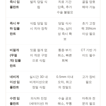
즉시 임
발치 당일 식
치료 기간
골질 양호
플란트
립
단축, 추가
해야 가능
수술 불필요
즉시 부
식립 당일 임
당일 식사
초기 고정
하 임플
시 치아 장착
가능, 심미
력 35Ncm
란트
성 즉시 확
이상 필요
보
비절개
잇몸 절개 없
통증·부기
CT 기반 가
(무절
이 작은 구멍
최소, 빠른
이드 필수
개) 임플
으로 식립
회복
란트
네비게
실시간 3D 내
0.5mm 이내
고가 장비
이션 임
비게이션으로
오차, 최고
필요
플란트
정밀 식립
의 정밀도
수면 임
의식하 진정
수술 공포
마취과 전
플란트
(세데이션) 하
해소, 무통
문의 필요