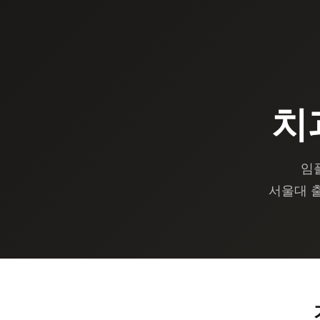
치
임
서울대 출