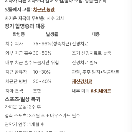
치아가 다른 치아보다 길어 보임/짧아 보임
: 정출·골유착
잇몸에서 고름
:
치근단 농양
차가운 자극에 무반응
:
치수 괴사
장기 합병증과 대응
합병증
발생률
대응
치수 괴사
75~96%(성숙치근)
신경치료
외부 치근 흡수
30~50%
조기 신경치료로 늦춤
내부 치근 흡수
드물지만 위험
신경치료 필요
치근 골유착
10~30%
관찰, 추후 발치+임플란트
치근단 병변
20~40%
재신경치료
치아 변색
흔함
내부 미백·
라미네이트
스포츠·일상 복귀
가벼운 운동: 2주 후
접촉 스포츠: 3개월 후 + 마우스가드 필수
관악기 연주: 1개월 후