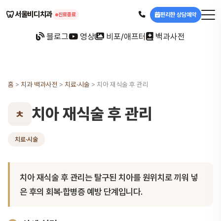
🦷
서울비디치과
편리한 상담예약
진료종료
블로그
영상
비포/애프터
백과사전
홈
>
치과 백과사전
>
치료·시술
>
치아 재식술 후 관리
치아 재식술 후 관리
ㅊ
치료·시술
치아 재식술 후 관리는 탈구된 치아를 원위치로 끼워 넣
은 후의 회복·합병증 예방 단계입니다.