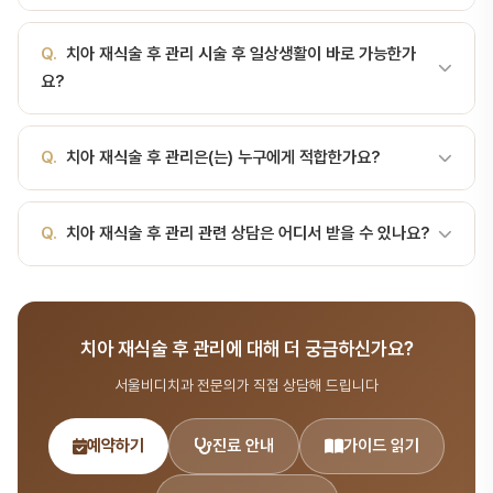
적, 치수 검사, 방사선1년 이후매년 1회 장기 추적(최소 5년)꼭 지켜야
상담 시 안내해 드립니다.
할 수칙부드러운 음식 1~2주(죽·요거트·연두부)재식 치아로 씹지 않
A.
치아 재식술 후 관리 비용은 시술 범위에 따라 달라집니다. 건강보
Q.
치아 재식술 후 관리 시술 후 일상생활이 바로 가능한가
기: 반대편 위주찬·뜨거운 자극 피하기: 미지근하게흡연 금지: 치유
험 적용 가능한 항목도 있으니, 서울비디치과 상담(041-415-2892)
요?
50% 이상 지연술·매운 음식 1주 자제스플린트 깨끗이: 부드러운 칫
을 통해 정확한 비용과 보험 적용 여부를 확인하세요.
솔로 가볍게0.12% 클로르헥시딘 가글: 1주 2회/일치…
A.
대부분 시술 후 당일 또는 1~2일 내 일상생활이 가능합니다. 다만
Q.
치아 재식술 후 관리은(는) 누구에게 적합한가요?
시술 종류에 따라 주의사항이 다르므로, 담당 의사의 안내를 따라주세
요.
A.
치아 재식술 후 관리의 적응증과 금기증은 환자 개인의 구강 상태
Q.
치아 재식술 후 관리 관련 상담은 어디서 받을 수 있나요?
에 따라 다릅니다. 서울비디치과에서는 CT, X-ray 등 정밀 검사를
통해 최적의 치료 방법을 제안합니다.
A.
서울비디치과는 서울대 출신 14인 전문의 협진 시스템으로 치료·
시술 분야를 포함한 종합 치과 진료를 제공합니다. 365일 진료, 전화
치아 재식술 후 관리에 대해 더 궁금하신가요?
041-415-2892 또는 온라인 예약(bdbddc.com/reservation)
으로 상담을 받으실 수 있습니다.
서울비디치과 전문의가 직접 상담해 드립니다
예약하기
진료 안내
가이드 읽기