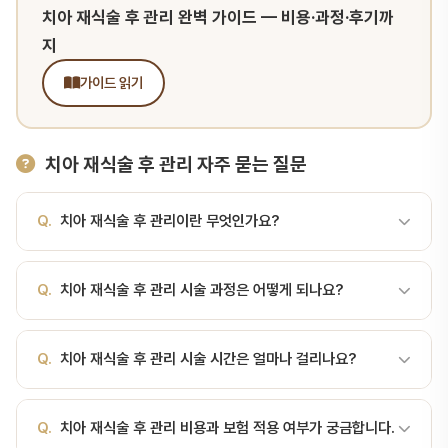
치아 재식술 후 관리 완벽 가이드 — 비용·과정·후기까
지
가이드 읽기
치아 재식술 후 관리 자주 묻는 질문
Q.
치아 재식술 후 관리이란 무엇인가요?
A.
치아 재식술 후 관리는 탈구된 치아를 원위치로 끼워 넣은 후의 회
Q.
치아 재식술 후 관리 시술 과정은 어떻게 되나요?
복·합병증 예방 단계입니다. 치아 재식술 후 관리는 탈구된 치아를 원
위치로 끼워 넣은 후의 회복·합병증 예방 단계입니다. 재식 자체가 성
A.
치아 재식술 후 관리는 탈구된 치아를 원위치로 끼워 넣은 후의 회
공해도 사후 관리에 따라 5년·10년 후 결과가 완전히 달라집니다.재
Q.
치아 재식술 후 관리 시술 시간은 얼마나 걸리나요?
복·합병증 예방 단계입니다. 서울비디치과에서는 정밀 검사 → 치료
식 후 단계별 관리시기핵심 관리즉시~24시간출혈 관리, 통증 조절,
계획 수립 → 시술 → 경과 관찰 순서로 진행합니다. 서울대 출신 전문
항생제 시작1~2주스플린트 유지, 부드러운 식사7~14일신경치료 시
A.
치아 재식술 후 관리 시술 시간은 환자 상태와 난이도에 따라 다르
의가 직접 진료합니다.
작(성숙 치근)2~4주스플린트 제거, 일반 식사 복귀1·3·6개월정기 추
Q.
치아 재식술 후 관리 비용과 보험 적용 여부가 궁금합니다.
지만, 일반적으로 30분~2시간 정도 소요됩니다. 정확한 시간은 진료