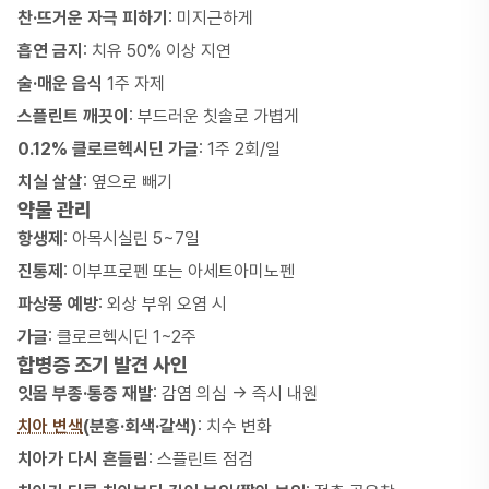
찬·뜨거운 자극 피하기
: 미지근하게
흡연 금지
: 치유 50% 이상 지연
술·매운 음식
1주 자제
스플린트 깨끗이
: 부드러운 칫솔로 가볍게
0.12% 클로르헥시딘 가글
: 1주 2회/일
치실 살살
: 옆으로 빼기
약물 관리
항생제
: 아목시실린 5~7일
진통제
: 이부프로펜 또는 아세트아미노펜
파상풍 예방
: 외상 부위 오염 시
가글
: 클로르헥시딘 1~2주
합병증 조기 발견 사인
잇몸 부종·통증 재발
: 감염 의심 → 즉시 내원
치아 변색
(분홍·회색·갈색)
: 치수 변화
치아가 다시 흔들림
: 스플린트 점검