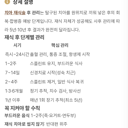
상세 설명
치아 재식술
후 관리
는
탈구
된 치아를 원위치로 끼워 넣은 후의 회
복·합병증 예방 단계입니다. 재식 자체가 성공해도 사후 관리에 따
라 5년·10년 후 결과가 완전히 달라집니다.
재식 후 단계별 관리
시기
핵심 관리
즉시~24시간
출혈 관리, 통증 조절, 항생제 시작
1~2주
스플린트 유지, 부드러운 식사
7~14일
신경치료 시작(성숙 치근)
2~4주
스플린트 제거, 일반 식사 복귀
1·3·6개월
정기 추적, 치수 검사, 방사선
1년 이후
매년 1회 장기 추적(최소 5년)
꼭 지켜야 할 수칙
부드러운 음식
1~2주(죽·요거트·연두부)
재식 치아로 씹지 않기
: 반대편 위주