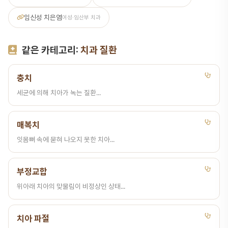
임신성 치은염
여성·임산부 치과
같은 카테고리:
치과 질환
충치
세균에 의해 치아가 녹는 질환...
매복치
잇몸뼈 속에 묻혀 나오지 못한 치아...
부정교합
위아래 치아의 맞물림이 비정상인 상태...
치아 파절