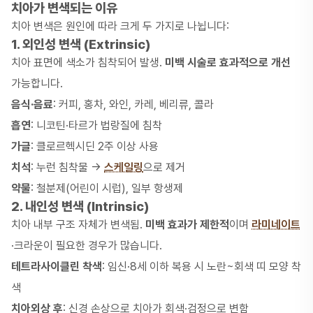
치아가 변색되는 이유
치아 변색은 원인에 따라 크게 두 가지로 나뉩니다:
1. 외인성 변색 (Extrinsic)
치아 표면에 색소가 침착되어 발생.
미백 시술로 효과적으로 개선
가능합니다.
음식·음료
: 커피, 홍차, 와인, 카레, 베리류, 콜라
흡연
: 니코틴·타르가 법랑질에 침착
가글
: 클로르헥시딘 2주 이상 사용
치석
: 누런 침착물 →
스케일링
으로 제거
약물
: 철분제(어린이 시럽), 일부 항생제
2. 내인성 변색 (Intrinsic)
치아 내부 구조 자체가 변색됨.
미백 효과가 제한적
이며
라미네이트
·크라운이 필요한 경우가 많습니다.
테트라사이클린 착색
: 임신·8세 이하 복용 시 노란~회색 띠 모양 착
색
치아외상 후
: 신경 손상으로 치아가 회색·검정으로 변함