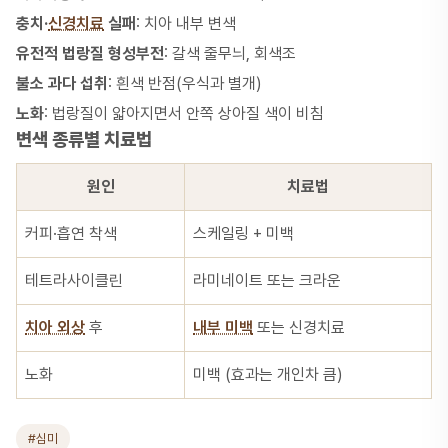
충치·
신경치료
실패
: 치아 내부 변색
유전적 법랑질 형성부전
: 갈색 줄무늬, 회색조
불소 과다 섭취
: 흰색 반점(우식과 별개)
노화
: 법랑질이 얇아지면서 안쪽 상아질 색이 비침
변색 종류별 치료법
원인
치료법
커피·흡연 착색
스케일링 + 미백
테트라사이클린
라미네이트 또는 크라운
치아 외상
후
내부 미백
또는 신경치료
노화
미백 (효과는 개인차 큼)
#심미