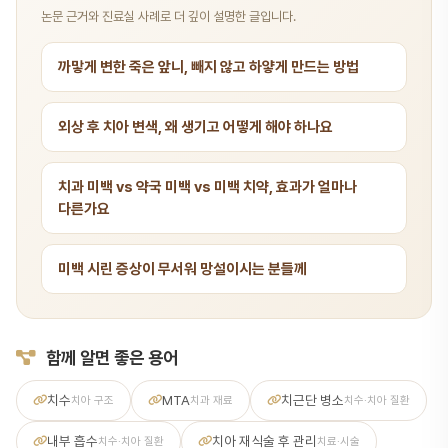
논문 근거와 진료실 사례로 더 깊이 설명한 글입니다.
까맣게 변한 죽은 앞니, 빼지 않고 하얗게 만드는 방법
외상 후 치아 변색, 왜 생기고 어떻게 해야 하나요
치과 미백 vs 약국 미백 vs 미백 치약, 효과가 얼마나
다른가요
미백 시린 증상이 무서워 망설이시는 분들께
함께 알면 좋은 용어
치수
MTA
치근단 병소
치아 구조
치과 재료
치수·치아 질환
내부 흡수
치아 재식술 후 관리
치수·치아 질환
치료·시술