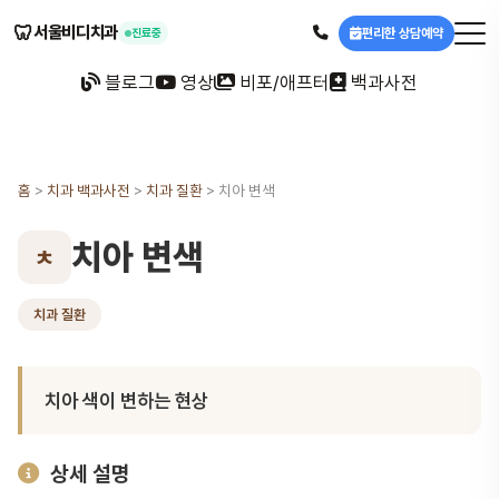
🦷
서울비디치과
편리한 상담예약
진료중
블로그
영상
비포/애프터
백과사전
홈
>
치과 백과사전
>
치과 질환
>
치아 변색
치아 변색
ㅊ
치과 질환
치아 색이 변하는 현상
상세 설명