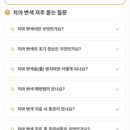
치아 변색 자주 묻는 질문
Q.
치아 변색이란 무엇인가요?
A.
치아 색이 변하는 현상 치아가 변색되는 이유치아 변색은 원인에
Q.
치아 변색의 초기 증상은 무엇인가요?
따라 크게 두 가지로 나뉩니다:1. 외인성 변색 (Extrinsic)치아 표면에
색소가 침착되어 발생. 미백 시술로 효과적으로 개선 가능합니다.음식
A.
치아 변색의 초기 증상은 통증, 붓기, 출혈, 시림 등으로 나타날 수
·음료: 커피, 홍차, 와인, 카레, 베리류, 콜라흡연: 니코틴·타르가 법랑
Q.
치아 변색을(를) 방치하면 어떻게 되나요?
있습니다. 치아 색이 변하는 현상 초기에 발견하면 간단한 치료로 해
질에 침착가글: 클로르헥시딘 2주 이상 사용치석: 누런 침착물 → 스
결할 수 있으므로 증상이 의심되면 빨리 내원하시는 것이 좋습니다.
케일링으로 제거약물: 철분제(어린이 시럽), 일부 항생제2. 내인성 변
A.
치아 변색을(를) 방치하면 증상이 악화되어 치아 손실, 잇몸뼈 흡
색 (Intrinsic)치아 내부 구조 자체가 변색됨. 미백 효과가 제한적이며
Q.
치아 변색 예방법이 있나요?
수, 전신 건강 문제로 이어질 수 있습니다. 조기 치료가 비용과 시간
라미네이트·크라운이 필요한 경우가 많습니다.테트라사이클린 착색:
모두 절약됩니다.
임신·8세 이하 복용 시 노란~회색 띠 모양 착색치아외상 후: 신경 손
A.
정기적인 치과 검진, 올바른 구강 위생 습관, 균형 잡힌 식단이 치
Q.
치아 변색 치료 시 통증이 있나요?
상으로 치아가 회색·검정으로 변함충치·신경치료 실패: 치아 내부 변
아 변색 예방의 핵심입니다. 서울비디치과에서는 6개월 주기 정기 검
색유전적 법랑질 형성부전: 갈색 줄무늬…
진을 권장합니다.
A.
현대 치과 치료는 마취 기술이 발달하여 대부분 무통 또는 최소 통
Q.
치아 변색 치료 후 주의사항은 무엇인가요?