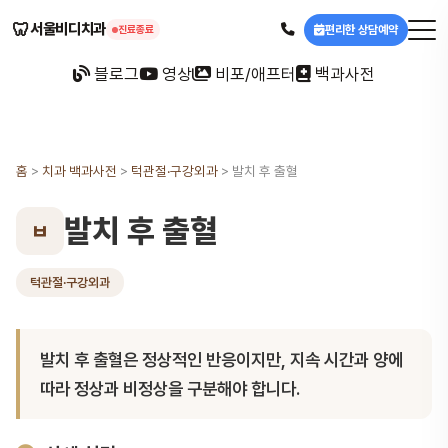
🦷
서울비디치과
편리한 상담예약
진료종료
블로그
영상
비포/애프터
백과사전
홈
>
치과 백과사전
>
턱관절·구강외과
>
발치 후 출혈
발치 후 출혈
ㅂ
턱관절·구강외과
발치 후 출혈은 정상적인 반응이지만, 지속 시간과 양에
따라 정상과 비정상을 구분해야 합니다.