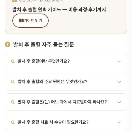
심층 가이드 · 더 자세한 정보
발치 후 출혈 완벽 가이드 — 비용·과정·후기까지
가이드 읽기
발치 후 출혈 자주 묻는 질문
Q.
발치 후 출혈이란 무엇인가요?
A.
발치 후 출혈은 정상적인 반응이지만, 지속 시간과 양에 따라 정상
Q.
발치 후 출혈의 주요 원인은 무엇인가요?
과 비정상을 구분해야 합니다. 발치 후 출혈의 정상 vs 비정상발치 후
출혈은 정상적인 반응이지만, 지속 시간과 양에 따라 정상과 비정상을
A.
발치 후 출혈은 정상적인 반응이지만, 지속 시간과 양에 따라 정상
구분해야 합니다. 일부 환자는 약간의 침에 섞인 피를 큰 출혈로 오해
Q.
발치 후 출혈은(는) 어느 과에서 치료받아야 하나요?
과 비정상을 구분해야 합니다. 턱관절·구강외과 질환은 외상, 스트레
하기도 하고, 반대로 진짜 위험한 출혈을 가볍게 여기기도 합니다. 정
스, 이갈이, 부정교합, 감염 등 다양한 원인으로 발생합니다. 정밀 검
확한 판단 기준이 중요합니다.정상 출혈 경과시간정상 출혈 양상발치
A.
턱관절 장애, 구강 내 수술, 얼굴뼈 골절 등은 구강악안면외과 또
사를 통한 정확한 원인 파악이 치료의 첫걸음입니다.
직후~30분거즈 압박, 출혈 점차 멈춤30분~2시간침에 약간의 핏기,
Q.
발치 후 출혈 치료 시 수술이 필요한가요?
는 구강내과 전문의의 진료가 필요합니다. 서울비디치과에서는 각 분
정상2~12시간거의 멈춤, 침이 분홍빛12~24시간완전 지혈, 가끔 약