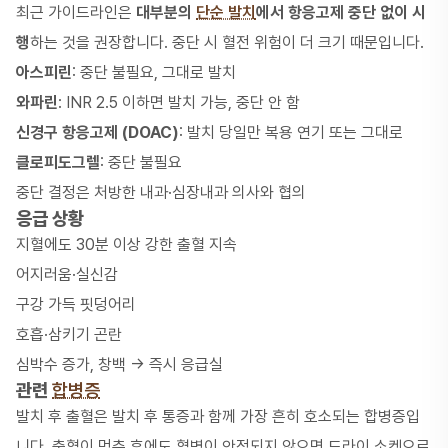
최근 가이드라인은
대부분의
단순 발치
에서 항응고제 중단 없이 시
행
하는 것을 권장합니다. 중단 시 혈전 위험이 더 크기 때문입니다.
아스피린
: 중단 불필요, 그대로 발치
와파린
: INR 2.5 이하면 발치 가능, 중단 안 함
신경구 항응고제 (DOAC)
: 발치 당일만 복용 연기 또는 그대로
클로피도그렐
: 중단 불필요
중단 결정은 처방한 내과·심장내과 의사와 협의
응급 상황
지혈에도 30분 이상 강한 출혈 지속
어지러움·실신감
구강 가득 핏덩어리
호흡·삼키기 곤란
심박수 증가, 창백 → 즉시 응급실
관련
합병증
발치 후 출혈은
발치 후 통증
과 함께 가장 흔히 호소되는 합병증입
니다. 출혈이 멈춘 후에도 혈병이 안정되지 않으면
드라이 소켓
으로