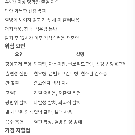
4시간 이상 명확한 출혈 지속
입안 가득한 선홍색 피
혈병이 보이지 않고 계속 새 피 흘러나옴
어지러움, 창백, 식은땀 동반
발치 후 12시간 이후 갑작스러운 재출혈
위험 요인
요인
설명
항응고제 복용
와파린, 아스피린, 클로피도그렐, 신경구 항응고제
출혈성 질환
혈우병, 폰빌레브란트병, 혈소판 감소증
간 질환
응고인자 생성 저하
고혈압
지혈 어려움, 재출혈 위험
광범위 발치
다발성 발치, 외과적 발치
발치 부위 외상
혈병 탈락, 빨대 사용
음주·흡연
혈관 확장, 혈병 안정 방해
가정 지혈법