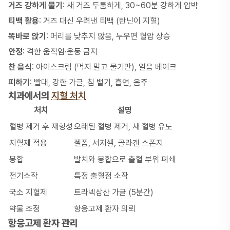
거즈 강하게 물기
: 새 거즈 두툼하게, 30~60분 강하게 압박
티백 활용
: 거즈 대신 우려낸 티백 (탄닌이 지혈)
똑바로 앉기
: 머리를 낮추지 않음, 누우면 혈압 상승
안정
: 격한 움직임·운동 금지
찬 음식
: 아이스크림 (먹지 말고 물기만), 얼음 베이크
피하기
: 빨대, 강한 가글, 침 뱉기, 흡연, 음주
치과에서의
지혈 처치
처치
설명
혈병 제거 후 재형성
오래된 혈병 제거, 새 혈병 유도
지혈제 적용
젤폼, 서지셀, 콜라겐 스폰지
봉합
발치와 봉합으로 출혈 부위 폐쇄
전기소작
특정 출혈점 소작
국소 지혈제
트라넥삼산 가글 (5분간)
약물 조정
항응고제 환자 의뢰
항응고제 환자 관리