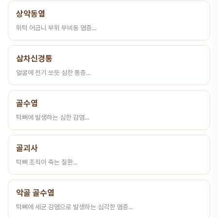
상악동염
위턱 어금니 부위 부비동 염증...
삼차신경통
얼굴에 전기 쏘듯 심한 통증...
골수염
턱뼈에 발생하는 심한 감염...
골괴사
턱뼈 조직이 죽는 질환...
악골 골수염
턱뼈에 세균 감염으로 발생하는 심각한 염증...