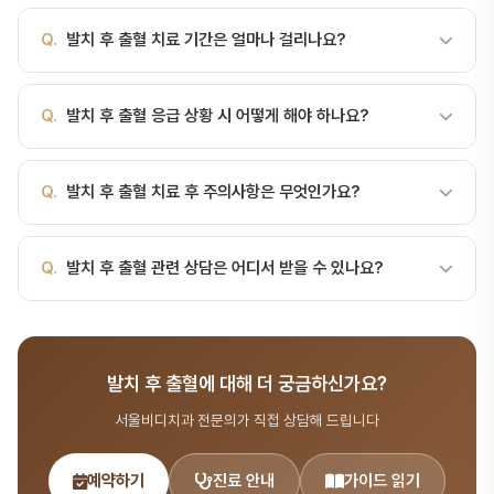
야 전문의가 협진하여 통합 진료를 제공합니다.
간 핏기24시간 이후혈병 형성 안정, 외상 없으면 재출혈 없음비정상
A.
모든 경우에 수술이 필요한 것은 아닙니다. 보존적 치료(약물, 물
Q.
발치 후 출혈 치료 기간은 얼마나 걸리나요?
출혈 신호거즈를 1시간 이상 강하게 물어도 멈추지 않음4시간 이상
리치료, 교합 장치)를 먼저 시도하고, 효과가 없을 때 수술적 치료를
명확한 출혈 지속입안 가득한 선홍색 피혈병이 보이지 않고 계속 새
고려합니다. 서울비디치과는 최소 침습 치료를 지향합니다.
피 흘러나옴어지러움, 창백, 식은땀 동반발치 후 12시간 이후 갑…
A.
질환의 종류와 심각도에 따라 수일~수개월까지 다양합니다. 급성
Q.
발치 후 출혈 응급 상황 시 어떻게 해야 하나요?
감염은 빠른 처치가 필요하고, 턱관절 장애는 장기적인 관리가 필요할
수 있습니다.
A.
구강악안면 외상, 심한 감염(부종, 발열, 호흡곤란)은 응급입니다.
Q.
발치 후 출혈 치료 후 주의사항은 무엇인가요?
즉시 치과 또는 응급실을 방문하세요. 서울비디치과는 응급 진료 체계
를 갖추고 있습니다.
A.
치료 후 담당 의사의 안내에 따라 음식 조절, 구강 위생 관리, 정기
Q.
발치 후 출혈 관련 상담은 어디서 받을 수 있나요?
검진을 지켜주시면 됩니다. 서울비디치과에서는 치료 후 관리 프로그
램도 제공합니다.
A.
서울비디치과는 서울대 출신 14인 전문의 협진 시스템으로 턱관
절·구강외과 분야를 포함한 종합 치과 진료를 제공합니다. 365일 진
발치 후 출혈에 대해 더 궁금하신가요?
료, 전화 041-415-2892 또는 온라인 예약
(bdbddc.com/reservation)으로 상담을 받으실 수 있습니다.
서울비디치과 전문의가 직접 상담해 드립니다
예약하기
진료 안내
가이드 읽기