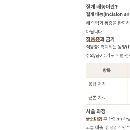
절개 배농이란?
절개 배농(Incision and
해 압력과 통증을 완화하
아닙니다.
적응증
과 금기
적응증
: 촉지되는
농양(f
주의/금기
: 기도 위협·
항목
응급 처치
근본 치료
시술 과정
국소마취
후 1–2cm 가
고름 배출 및 생리식염수