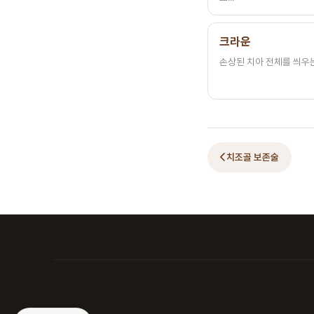
크라운
손상된 치아 전체를 씌우는 
치조골 보존술