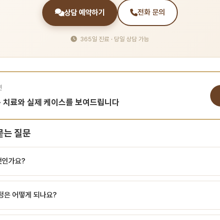
상담 예약하기
전화 문의
365일 진료 · 당일 상담 가능
면
춤 치료와 실제 케이스를 보여드립니다
묻는 질문
엇인가요?
 빼내는 응급 시술 절개 배농이란? 절개 배농(Incision and Drainage, I&D
정은 어떻게 되나요?
서 고름을 외과적으로 배출해 압력과 통증을 완화하는 응급 처치입니다. 주로 국소 
술은 근본 치료가 아닙니다. 적응증과 금기 적응증: 촉지되는 농양(fluctuation),