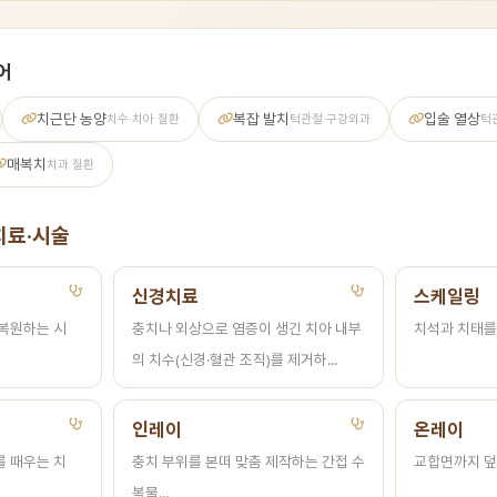
어
치근단 농양
복잡 발치
입술 열상
치수·치아 질환
턱관절·구강외과
턱
매복치
치과 질환
치료·시술
신경치료
스케일링
 복원하는 시
충치나 외상으로 염증이 생긴 치아 내부
치석과 치태를 
의 치수(신경·혈관 조직)를 제거하...
인레이
온레이
를 때우는 치
충치 부위를 본떠 맞춤 제작하는 간접 수
교합면까지 덮는
복물...