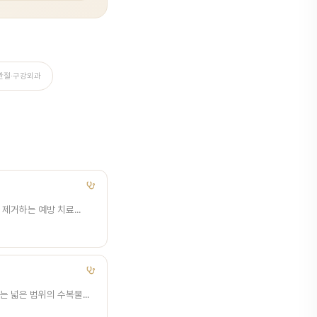
관절·구강외과
제거하는 예방 치료...
 넓은 범위의 수복물...