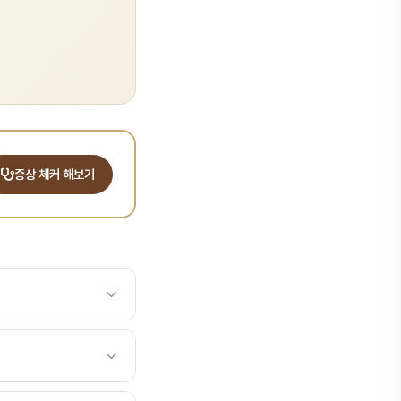
증상 체커 해보기
)는 잇몸·구강점막 또는 치
증상 개선과 감염 확산
 국소 부종·발적·심한 통