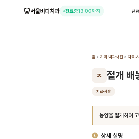
🦷
서울비디치과
진료중
13:00까지
진
홈
>
치과 백과사전
>
치료·
절개 배
ㅈ
치료·시술
농양을 절개하여 고
상세 설명