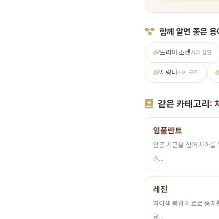
함께 알면 좋은 용
드라이 소켓
치과 질환
사랑니
치아 구조
같은 카테고리:
임플란트
인공 치근을 심어 치아를
술...
레진
치아색 복합 재료로 충치
료...