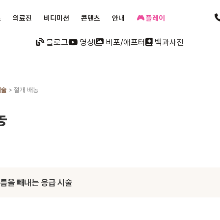
료
의료진
비디미션
콘텐츠
안내
🎮 플레이
블로그
영상
비포/애프터
백과사전
시술
>
절개 배농
농
름을 빼내는 응급 시술