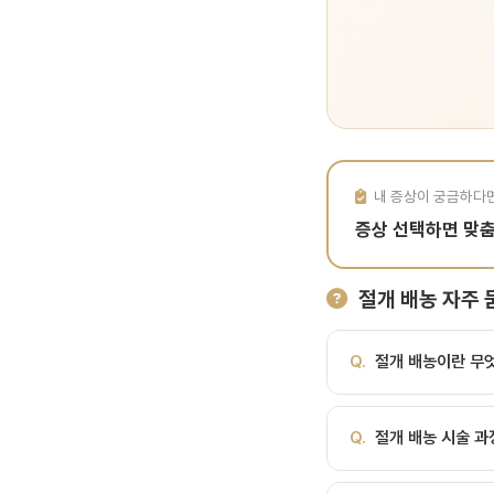
내 증상이 궁금하다
증상 선택하면 맞
절개 배농 자주 
Q.
절개 배농이란 무
A.
농양을 절개하여 고름을
Q.
절개 배농 시술 과
성 조직에 형성된 농양에
방지가 목적이며, 단독 시