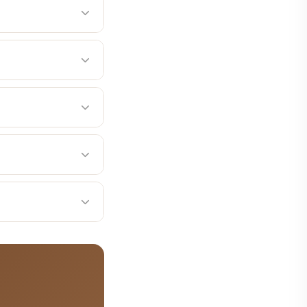
 경과 관찰 순서로 진행
 경우 즉시 병원 진료가
등 추가 치료 필요 시술
 정확한 시간은 진료 상
041-415-2892)을
로, 담당 의사의 안내를
y 등 정밀 검사를 통해
공합니다. 365일 진
다.