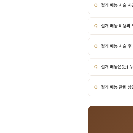
A.
농양을 절개하여 고름
증, 안면 봉와직염 소견
Q.
절개 배농 시술 시
합니다. 서울대 출신 전
필요합니다. 항목의미 응
과정 국소마취 후 1–2c
A.
절개 배농 시술 시간
Q.
절개 배농 비용과 
담 시 안내해 드립니다.
A.
절개 배농 비용은 시
Q.
절개 배농 시술 후
통해 정확한 비용과 보험
A.
대부분 시술 후 당일
Q.
절개 배농은(는) 
따라주세요.
A.
절개 배농의 적응증과
Q.
절개 배농 관련 상
최적의 치료 방법을 제
A.
서울비디치과는 서울대
료, 전화 041-415-2