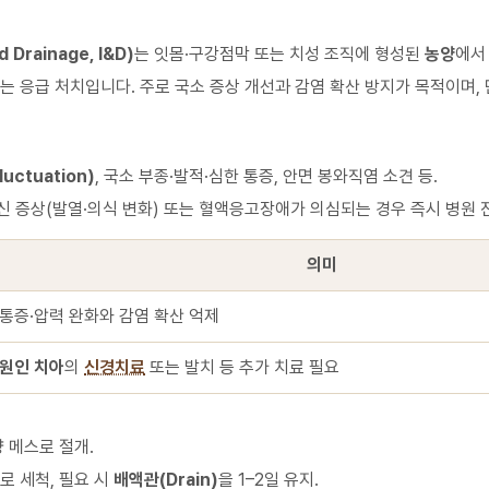
 Drainage, I&D)
는 잇몸·구강점막 또는 치성 조직에 형성된
농양
에서
는 응급 처치입니다. 주로 국소 증상 개선과 감염 확산 방지가 목적이며,
luctuation)
, 국소 부종·발적·심한 통증, 안면 봉와직염 소견 등.
전신 증상(발열·의식 변화) 또는 혈액응고장애가 의심되는 경우 즉시 병원
의미
통증·압력 완화와 감염 확산 억제
원인 치아
의
신경치료
또는 발치 등 추가 치료 필요
량 메스로 절개.
로 세척, 필요 시
배액관(Drain)
을 1–2일 유지.