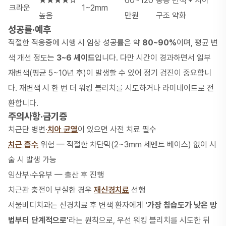
★★★★☆
60~120
중증 변색 + 치아
크라운
1~2mm
높음
만원
구조 약화
성공률·예후
적절한 적응증에 시행 시 임상 성공률은 약
80~90%
이며, 평균 변
색 개선 정도는
3~6 셰이드
입니다. 다만 시간이 경과하면서 일부
재변색(평균 5~10년 후)이 발생할 수 있어 정기 검진이 중요합니
다. 재변색 시 한 번 더 워킹 블리치를 시도하거나 라미네이트로 전
환합니다.
주의사항·금기증
치근단 병변·
치아 균열
이 있으면 사전 치료 필수
치근 흡수
위험 — 적절한 차단막(2~3mm 세멘트 베이스) 없이 시
술 시 발생 가능
임산부·수유부 — 출산 후 진행
치근관 충전이 부실한 경우
재신경치료
선행
서울비디치과는 신경치료 후 변색 환자에게
'가장 침습도가 낮은 방
법부터 단계적으로'
라는 원칙으로, 우선 워킹 블리치를 시도한 뒤