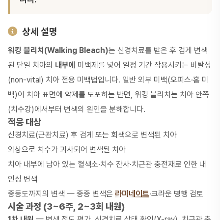
상세 설명
워킹 블리치(Walking Bleach)
는
신경치료
를 받은 후 검게 변색
된 단일 치아의
내부에
미백제를 넣어 일정 기간 작용시키는 비탈성
(non-vital) 치아 전용 미백법입니다. 일반 외부 미백(오피스·홈 미
백)이 치아 표면에 약제를 도포하는 반면, 워킹 블리치는 치아 안쪽
(치수강)에서부터 변색의 원인을 분해합니다.
적응 대상
신경치료(근관치료) 후 검게 또는 회색으로 변색된 치아
외상으로 치수가 괴사되어 변색된 치아
치아 내부에 남아 있는 혈색소·치수 잔사·치근관 충전재로 인한 내
인성 변색
중등도까지의 변색 — 중증 변색은
라미네이트
·크라운 병행 검토
시술 과정 (3~6주, 2~3회 내원)
1차 내원
— 변색 정도 평가, 신경치료 상태 확인(X-ray), 치근관 충