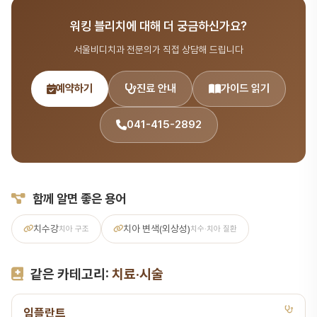
시술 분야를 포함한 종합 치과 진료를 제공합니다. 365일 진료, 전화
워킹 블리치에 대해 더 궁금하신가요?
041-415-2892 또는 온라인 예약(bdbddc.com/reservation)
으로 상담을 받으실 수 있습니다.
서울비디치과 전문의가 직접 상담해 드립니다
예약하기
진료 안내
가이드 읽기
041-415-2892
함께 알면 좋은 용어
치수강
치아 변색(외상성)
치아 구조
치수·치아 질환
같은 카테고리:
치료·시술
임플란트