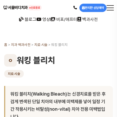
🦷
서울비디치과
편리한 상담예약
진료종료
블로그
영상
비포/애프터
백과사전
홈
>
치과 백과사전
>
치료·시술
>
워킹 블리치
워킹 블리치
ㅇ
치료·시술
워킹 블리치(Walking Bleach)는 신경치료를 받은 후
검게 변색된 단일 치아의 내부에 미백제를 넣어 일정 기
간 작용시키는 비탈성(non-vital) 치아 전용 미백법입
니다.