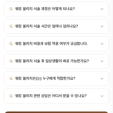
A.
워킹 블리치(Walking Bleach)는 신경치료를 받은 후 검게 변색
Q.
워킹 블리치 시술 과정은 어떻게 되나요?
된 단일 치아의 내부에 미백제를 넣어 일정 기간 작용시키는 비탈성
(non-vital) 치아 전용 미백법입니다. 워킹 블리치(Walking
A.
워킹 블리치(Walking Bleach)는 신경치료를 받은 후 검게 변색
Bleach)는 신경치료를 받은 후 검게 변색된 단일 치아의 내부에 미백
Q.
워킹 블리치 시술 시간은 얼마나 걸리나요?
된 단일 치아의 내부에 미백제를 넣어 일정 기간 작용시키는 비탈성
제를 넣어 일정 기간 작용시키는 비탈성(non-vital) 치아 전용 미백
(non-vital) 치아 전용 미백법입니다. 서울비디치과에서는 정밀 검사
법입니다. 일반 외부 미백(오피스·홈 미백)이 치아 표면에 약제를 도포
A.
워킹 블리치 시술 시간은 환자 상태와 난이도에 따라 다르지만, 일
→ 치료 계획 수립 → 시술 → 경과 관찰 순서로 진행합니다. 서울대
하는 반면, 워킹 블리치는 치아 안쪽(치수강)에서부터 변색의 원인을
Q.
워킹 블리치 비용과 보험 적용 여부가 궁금합니다.
반적으로 30분~2시간 정도 소요됩니다. 정확한 시간은 진료 상담 시
출신 전문의가 직접 진료합니다.
분해합니다.적응 대상신경치료(근관치료) 후 검게 또는 회색으로 변색
안내해 드립니다.
된 치아외상으로 치수가 괴사되어 변색된 치아치아 내부에 남아 있는
A.
워킹 블리치 비용은 시술 범위에 따라 달라집니다. 건강보험 적용
Q.
워킹 블리치 시술 후 일상생활이 바로 가능한가요?
혈색소·치수 잔사·치근관 충전재로 인한 내인성 변색중등도까지의 변
가능한 항목도 있으니, 서울비디치과 상담(041-415-2892)을 통해
색 — 중증 변색은 라미네이트·크라운 병행 검토시술 과정 (3~6주,
정확한 비용과 보험 적용 여부를 확인하세요.
2~3회 내원)1차 내원 — 변색 정도 평가, 신경치료 상태 확인(X-
A.
대부분 시술 후 당일 또는 1~2일 내 일상생활이 가능합니다. 다만
Q.
워킹 블리치은(는) 누구에게 적합한가요?
ray), 치근관 충전재 일부 제거 후 차단막 형성약제 충전 — 치수강…
시술 종류에 따라 주의사항이 다르므로, 담당 의사의 안내를 따라주세
요.
A.
워킹 블리치의 적응증과 금기증은 환자 개인의 구강 상태에 따라
Q.
워킹 블리치 관련 상담은 어디서 받을 수 있나요?
다릅니다. 서울비디치과에서는 CT, X-ray 등 정밀 검사를 통해 최적
의 치료 방법을 제안합니다.
A.
서울비디치과는 서울대 출신 14인 전문의 협진 시스템으로 치료·