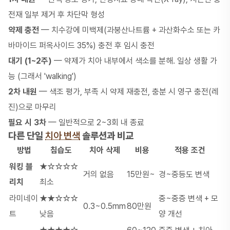
전재 일부 제거 후 차단막 형성
약제 충전
— 치수강에 미백제(과붕산나트륨 + 과산화수소 또는 카
바마이드 퍼옥사이드 35%) 충전 후 임시 충전
대기 (1~2주)
— 약제가 치아 내부에서 색소를 분해. 일상 생활 가
능 (그래서 'walking')
2차 내원
— 색조 평가, 부족 시 약제 재충전, 충분 시 영구 충전(레
진)으로 마무리
필요 시 3차
— 일반적으로 2~3회 내 종료
다른 단일
치아 변색
솔루션과 비교
방법
침습도
치아 삭제
비용
적용 조건
워킹 블
★☆☆☆☆
거의 없음
15만원~
경~중등도 변색
리치
최소
라미네이
★★☆☆☆
중~중증 변색 + 모
0.3~0.5mm
80만원
트
낮음
양 개선