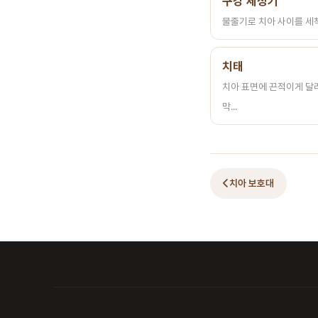
구강 세정기
물줄기로 치아 사이를 세척
치태
치아 표면에 끈적이게 달
막...
치아 보호대