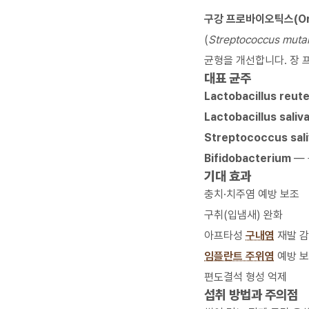
구강 프로바이오틱스(Oral
(
Streptococcus muta
균형을 개선합니다. 장
대표 균주
Lactobacillus reute
Lactobacillus saliv
Streptococcus sali
Bifidobacterium
— 
기대 효과
충치·치주염 예방 보조
구취(입냄새) 완화
아프타성
구내염
재발 
임플란트 주위염
예방 
편도결석 형성 억제
섭취 방법과 주의점