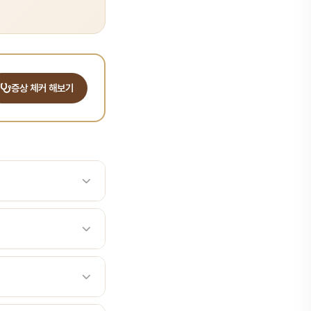
증상 체커 해보기
을 하는 살아있는 미생물
원인균을 억제하고 구강 마이크
 — 잇몸염·치주염 개선 효
치와 잇몸 질환을 효과적
arius K12·M18 — 구
보조구취(입냄새) 완화아프타