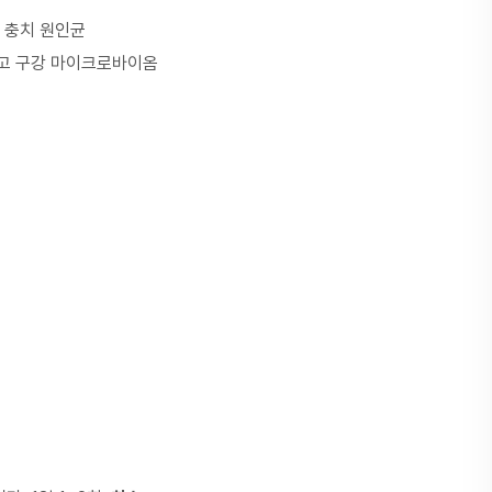
 충치 원인균
하고 구강 마이크로바이옴