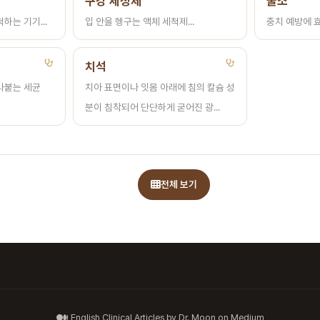
구강 세정제
불소
하는 기기...
입 안을 헹구는 액체 세척제...
충치 예방에 효
치석
라붙는 세균
치아 표면이나 잇몸 아래에 침의 칼슘 성
분이 침착되어 단단하게 굳어진 광...
전체 보기
English Clinical Articles by Dr. Moon on Medium