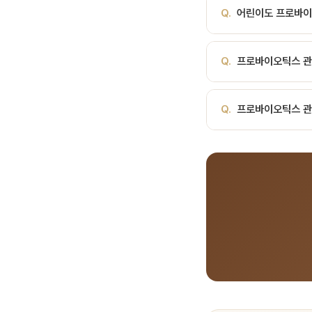
A.
프로바이오틱스의 정
Q.
어린이도 프로바이
관리법을 교육해 드립니
A.
네, 어린이의 구강
Q.
프로바이오틱스 관
합니다.
A.
환자분의 구강 상태에
Q.
프로바이오틱스 관
A.
서울비디치과는 서울대
료, 전화 041-415-2