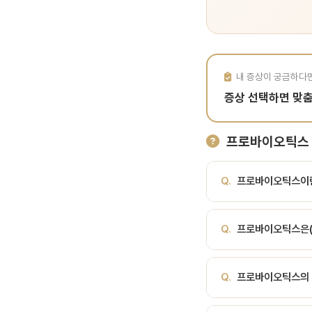
내 증상이 궁금하다
증상 선택하면 맞
프로바이오틱스 
Q.
프로바이오틱스이
A.
구강 건강에 도움이 
Q.
프로바이오틱스은(
로, 충치 원인균(Strep
로바이옴 균형을 개선합니다
A.
구강 건강에 도움이
과 다수 임상 연구 보고Lact
Q.
프로바이오틱스의 
으로 예방할 수 있습니다
취·인후염 예방, 충치균 
성 구내염 재발 감소임