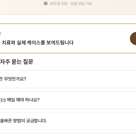
365일 진료 · 당일 상담 가능
면
춤 치료와 실제 케이스를 보여드립니다
자주 묻는 질문
란 무엇인가요?
되는 유익균 구강 프로바이오틱스(Oral Probiotics)는 구강 내에서 유익한 작용
는) 매일 해야 하나요?
tococcus mutans)·잇몸병 원인균(Porphyromonas gingivalis)·구취 
. 장 프로바이오틱스와는 균주가 다릅니다.대표 균주Lactobacillus reuteri
 되는 유익균 올바른 구강 관리는 치아 건강의 기본입니다. 매일 꾸준히 실천하면 충
obacillus salivarius WB21 — 치주 포켓 깊이 감소Streptococcus saliv
올바른 방법이 궁금합니다.
.
억제Bifidobacterium — 구강·장 통합 면역 강화기대 효과충치·치주염 예방 
플…