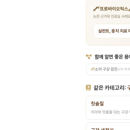
「프로바이오틱스」
논문 근거와 진료실 사례로
실런트, 충치 치료
함께 알면 좋은 용
소아 구강 검진
소아 치과
같은 카테고리:
칫솔질
치아와 잇몸을 닦는 구강 위