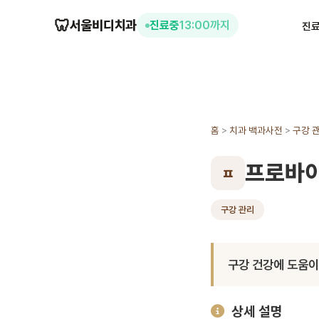
🦷
서울비디치과
진료중
13:00까지
진
홈
>
치과 백과사전
>
구강 
프로바
ㅍ
구강 관리
구강 건강에 도움이
상세 설명