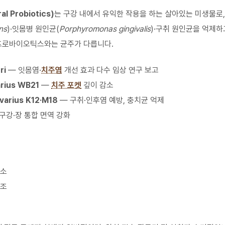
 Probiotics)
는 구강 내에서 유익한 작용을 하는 살아있는 미생물로,
ns
)·잇몸병 원인균(
Porphyromonas gingivalis
)·구취 원인균을 억제
 프로바이오틱스와는 균주가 다릅니다.
ri
— 잇몸염·
치주염
개선 효과 다수 임상 연구 보고
arius WB21
—
치주 포켓
깊이 감소
varius K12·M18
— 구취·인후염 예방, 충치균 억제
구강·장 통합 면역 강화
감소
보조