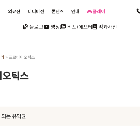
료
의료진
비디미션
콘텐츠
안내
🎮 플레이
블로그
영상
비포/애프터
백과사전
관리
>
프로바이오틱스
이오틱스
 되는 유익균