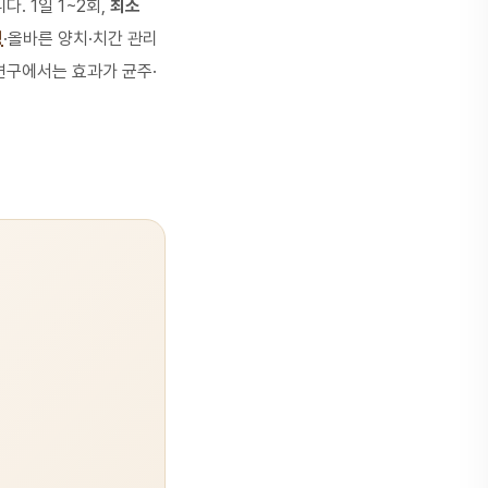
. 1일 1~2회,
최소
링
·올바른 양치·치간 관리
연구에서는 효과가 균주·