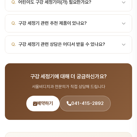
면에 달라붙은 세균막이라 물줄기만으로는 완전히 떨어지지 않고, 물
Q.
어린이도 구강 세정기이(가) 필요한가요?
습니다. 서울비디치과에서는 정기 검진 시 환자 맞춤 구강 관리법을
리적으로 문질러야 제거됩니다. 구강 세정기의 역할은 칫솔·치실이 닿
교육해 드립니다.
기 어려운 곳의 느슨한 잔여물과 세균을 씻어내고 잇몸 자극을 통해
A.
네, 어린이의 구강 건강은 성장 발달에 중요합니다. 서울비디치과
Q.
구강 세정기 관련 추천 제품이 있나요?
순환을 돕는 것에 가깝습니다. '워터픽 샀으니 치실은 안 해도 되겠
소아치과에서는 어린이 눈높이에 맞는 구강 관리 교육을 제공합니다.
다'가 가장 흔한 오해입니다.특히 도움이 되는 경우교정 장치 착용 중
— 브라켓과 …
A.
환자분의 구강 상태에 맞는 제품을 추천해 드립니다. 정기 검진 시
Q.
구강 세정기 관련 상담은 어디서 받을 수 있나요?
담당 의사에게 문의하시면 맞춤 추천을 받으실 수 있습니다.
A.
서울비디치과는 서울대 출신 14인 전문의 협진 시스템으로 구강
관리 분야를 포함한 종합 치과 진료를 제공합니다. 365일 진료, 전화
구강 세정기에 대해 더 궁금하신가요?
041-415-2892 또는 온라인 예약(bdbddc.com/reservation)
으로 상담을 받으실 수 있습니다.
서울비디치과 전문의가 직접 상담해 드립니다
예약하기
041-415-2892