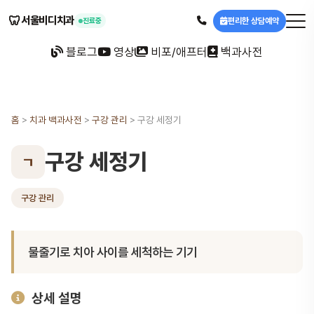
🦷
서울비디치과
편리한 상담예약
진료중
블로그
영상
비포/애프터
백과사전
홈
>
치과 백과사전
>
구강 관리
>
구강 세정기
구강 세정기
ㄱ
구강 관리
물줄기로 치아 사이를 세척하는 기기
상세 설명