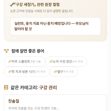
「구강 세정기」 관련 원장 컬럼
논문 근거와 진료실 사례로 더 깊이 설명한 글입니다.
실런트, 충치 치료 아닌 충치 예방입니다 — 부모님이
알아야 할 것
함께 알면 좋은 용어
치주 스플린트
소아 구강 검진
치료·시술
소아 치과
첫 치과 방문 시기
열구
소아 치과
치아 구조
같은 카테고리:
구강 관리
칫솔질
치아와 잇몸을 닦는 구강 위생의 기본...