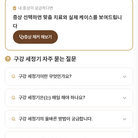
내 증상이 궁금하다면
증상 선택하면 맞춤 치료와 실제 케이스를 보여드립니
다
증상 체커 해보기
구강 세정기 자주 묻는 질문
Q.
구강 세정기이란 무엇인가요?
A.
물줄기로 치아 사이를 세척하는 기기 구강 세정기란구강 세정기
Q.
구강 세정기은(는) 매일 해야 하나요?
(oral irrigator, 워터픽)는 가는 물줄기를 뿜어 치아 사이와 잇몸 틈
의 음식물 찌꺼기와 느슨한 치태를 씻어내는 기기입니다. 탱크형(거치
A.
물줄기로 치아 사이를 세척하는 기기 올바른 구강 관리는 치아 건
식)과 휴대용 충전식이 있으며, 수압 조절과 노즐 교체가 가능한 제품
Q.
구강 세정기의 올바른 방법이 궁금합니다.
강의 기본입니다. 매일 꾸준히 실천하면 충치와 잇몸 질환을 효과적으
이 일반적입니다.가장 중요한 사실 — 대체재가 아니라 보조재구강 세
로 예방할 수 있습니다.
정기는 칫솔질과 치실을 대신하지 못합니다. 치태는 끈끈하게 치아 표
A.
구강 세정기의 정확한 방법은 개인의 구강 상태에 따라 다를 수 있