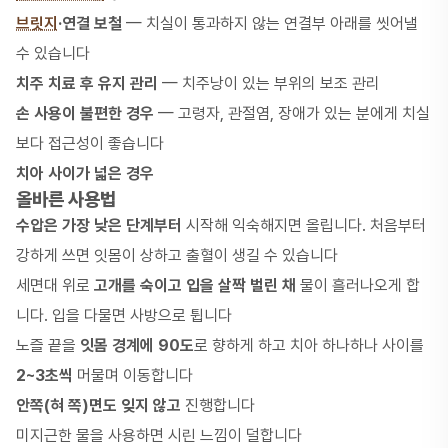
브릿지
·연결 보철
— 치실이 통과하지 않는 연결부 아래를 씻어낼
수 있습니다
치주 치료 후 유지 관리
— 치주낭이 있는 부위의 보조 관리
손 사용이 불편한 경우
— 고령자, 관절염, 장애가 있는 분에게 치실
보다 접근성이 좋습니다
치아 사이가 넓은 경우
올바른 사용법
수압은 가장 낮은 단계부터
시작해 익숙해지면 올립니다. 처음부터
강하게 쓰면 잇몸이 상하고 출혈이 생길 수 있습니다
세면대 위로
고개를 숙이고 입을 살짝 벌린 채
물이 흘러나오게 합
니다. 입을 다물면 사방으로 튑니다
노즐 끝을
잇몸 경계에 90도
로 향하게 하고 치아 하나하나 사이를
2~3초씩
머물며 이동합니다
안쪽(혀 쪽)면도 잊지 않고
진행합니다
미지근한 물을 사용하면 시린 느낌이 덜합니다