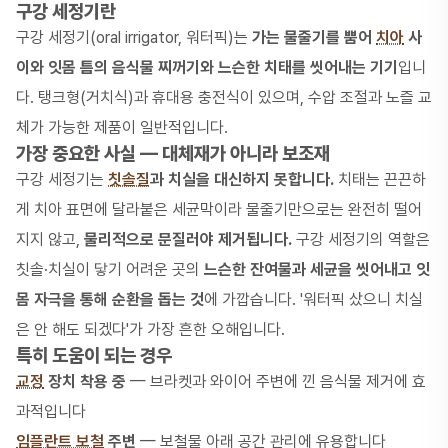
구강 세정기란
구강 세정기(oral irrigator, 워터픽)는
가는 물줄기를 뿜어
치아
사
이와 잇몸 틈의 음식물 찌꺼기와 느슨한 치태를 씻어내는 기기
입니
다. 탱크형(거치식)과 휴대용 충전식이 있으며, 수압 조절과 노즐 교
체가 가능한 제품이 일반적입니다.
가장 중요한 사실 — 대체재가 아니라 보조재
구강 세정기는
칫솔질
과 치실을 대신하지 못합니다.
치태는 끈끈하
게 치아 표면에 달라붙은 세균막이라 물줄기만으로는 완전히 떨어
지지 않고,
물리적으로 문질러야 제거됩니다.
구강 세정기의 역할은
칫솔·치실이 닿기 어려운 곳의
느슨한 잔여물과 세균을 씻어내고 잇
몸 자극을 통해 순환을 돕는 것
에 가깝습니다. '워터픽 샀으니 치실
은 안 해도 되겠다'가 가장 흔한 오해입니다.
특히 도움이 되는 경우
교정
장치 착용 중
— 브라켓과 와이어 주변에 낀 음식물 제거에 효
과적입니다
임플란트 보철
주변
— 보철물 아래 공간 관리에 유용합니다