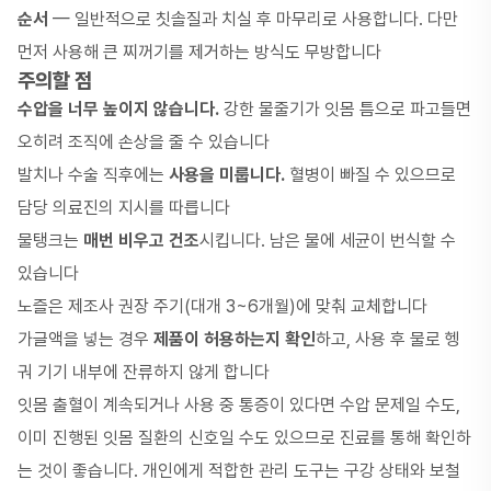
순서
— 일반적으로 칫솔질과 치실 후 마무리로 사용합니다. 다만
먼저 사용해 큰 찌꺼기를 제거하는 방식도 무방합니다
주의할 점
수압을 너무 높이지 않습니다.
강한 물줄기가 잇몸 틈으로 파고들면
오히려 조직에 손상을 줄 수 있습니다
발치나 수술 직후에는
사용을 미룹니다.
혈병이 빠질 수 있으므로
담당 의료진의 지시를 따릅니다
물탱크는
매번 비우고 건조
시킵니다. 남은 물에 세균이 번식할 수
있습니다
노즐은 제조사 권장 주기(대개 3~6개월)에 맞춰 교체합니다
가글액을 넣는 경우
제품이 허용하는지 확인
하고, 사용 후 물로 헹
궈 기기 내부에 잔류하지 않게 합니다
잇몸 출혈이 계속되거나 사용 중 통증이 있다면 수압 문제일 수도,
이미 진행된 잇몸 질환의 신호일 수도 있으므로 진료를 통해 확인하
는 것이 좋습니다. 개인에게 적합한 관리 도구는 구강 상태와 보철