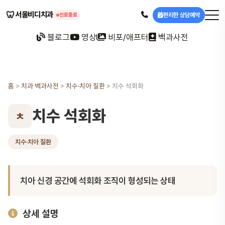
🦷
서울비디치과
편리한 상담예약
진료종료
블로그
영상
비포/애프터
백과사전
홈
>
치과 백과사전
>
치수·치아 질환
>
치수 석회화
치수 석회화
ㅊ
치수·치아 질환
치아 신경 공간에 석회화 조직이 형성되는 상태
상세 설명