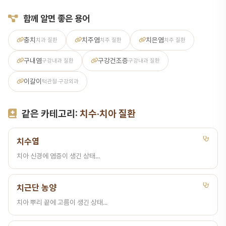
함께 알면 좋은 용어
충치
치주염
치은염
치과 질환
치주 질환
치주 질환
구내염
구강건조증
구강내과 질환
구강내과 질환
이갈이
턱관절·구강외과
같은 카테고리:
치수·치아 질환
치수염
치아 신경에 염증이 생긴 상태...
치근단 농양
치아 뿌리 끝에 고름이 생긴 상태...