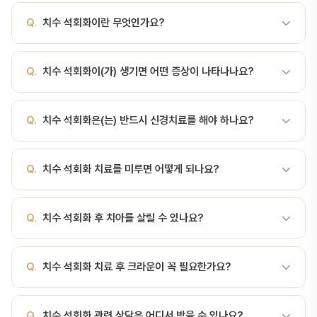
Q.
치수 석회화이란 무엇인가요?
A.
치아 신경 공간에 석회화 조직이 형성되는 상태 치수 석회화란?
Q.
치수 석회화이(가) 생기면 어떤 증상이 나타나나요?
치수 석회화(Pulp calcification)는 치아 내부의 치수강(pulp
chamber)이나 근관(root canal) 안에 석회성 조직이 생겨 공간이
A.
치아 신경 공간에 석회화 조직이 형성되는 상태 치수·치아 질환은
좁아지는 상태를 말합니다. 주로 증상이 없어 정기적인 방사선 검사에
Q.
치수 석회화은(는) 반드시 신경치료를 해야 하나요?
자발통(가만히 있어도 아픔), 온도 민감성, 씹을 때 통증, 잇몸 부종 등
서 우연히 발견되는 경우가 많습니다. 석회화는 치아 조직 내에 칼슘
으로 나타납니다. 밤에 통증이 심해지는 것이 특징입니다.
성분이 침착되어 형성됩니다. 임상적으로는 통증 등 뚜렷한 징후가 없
A.
가역적 치수염(경미한 경우)은 원인 제거와 보존 치료로 회복 가
을 수 있습니다. 원인 및 발생 기전 원인은 명확히 하나로 정의되지는
Q.
치수 석회화 치료를 미루면 어떻게 되나요?
능하지만, 비가역적 치수염이나 치수 괴사는 신경치료(근관치료)가 필
않으나 노화, 치아 외상(trauma), 만성 염증 또는 자극(깊은 충치, 반
수입니다. 정확한 진단이 중요합니다.
복적인 수복·보철·교정 자극) 등이 관련될 수 있습니다. 염증이나 손상
A.
치수·치아 질환을 방치하면 치수 괴사 → 치근단 병소 → 농양 →
Q.
치수 석회화 후 치아를 살릴 수 있나요?
에 대한 조직 반응으로 석회화물이 형성되는 것으로 이해됩니다. 노화
봉와직염 등으로 악화될 수 있습니다. 심한 경우 발치가 불가피해지므
에 따른 생리적 변화 외상 후 치수의 변화 만성 자극이나 염증…
로 조기 치료가 매우 중요합니다.
A.
대부분의 경우 신경치료를 통해 치아를 보존할 수 있습니다. 서울
Q.
치수 석회화 치료 후 크라운이 꼭 필요한가요?
비디치과는 '자연 치아 보존'을 최우선 원칙으로, 최신 근관치료 장비
와 기술로 높은 보존율을 자랑합니다.
A.
신경치료 후 치아는 구조적으로 약해지므로, 대부분 크라운(씌우
Q.
치수 석회화 관련 상담은 어디서 받을 수 있나요?