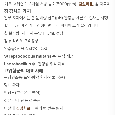
매우 고위험
2~3개월
처방 불소(5000ppm),
자일리톨
, 침 자극제
침 검사의 가치
일부 치과에서는 침 분비량·산도(pH)·완충능·세균 수 검사를 시행
합니다. 침이 적거나 산성이면 우식 위험이 크게 올라갑니다.
침 분비량
: 자극 시 분당 1~3mL 정상
침 pH
: 6.8~7.4 정상
완충능
: 산을 중화하는 능력
Streptococcus mutans 수
: 우식 세균
Lactobacillus 수
: 진행성 우식 지표
고위험군의 대표 사례
구강건조증(노인·항암 환자·약물 복용)
당뇨 환자
임산부(호르몬·구역질)
잦은 야식·단 음료 습관
이전에
신경치료
를 여러 번 받은 환자