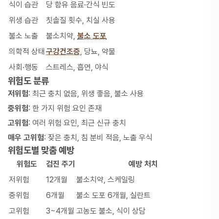
식이 습관
당 함유 음료·간식 빈도
위생 습관
칫솔질 횟수, 치실 사용
불소 노출
불소치약,
불소 도포
의학적 상태
구강건조증
, 당뇨, 약물
사회·행동
스트레스, 흡연, 야식
위험도 분류
저위험
: 최근 충치 없음, 위생 좋음, 불소 사용
중위험
: 한 가지 위험 요인 존재
고위험
: 여러 위험 요인, 최근 신규 충치
매우 고위험
: 잦은 충치, 침 분비 적음, 노출 우식
위험도별 맞춤 예방
위험도
검진 주기
예방 처치
저위험
12개월
불소치약,
스케일링
중위험
6개월
불소 도포 6개월,
실란트
고위험
3~4개월
고농도 불소, 식이 상담