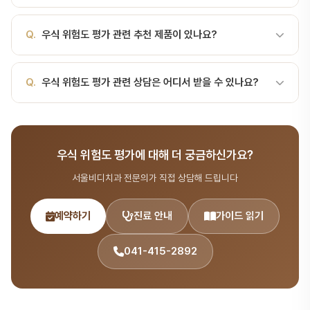
치가 생깁니다. 차이는 "위험 요인의 누적"입니다. 위험도를 알아야
법을 교육해 드립니다.
예방 강도를 정할 수 있습니다.주요 평가 항목 (CAMBRA 기준)위험
A.
네, 어린이의 구강 건강은 성장 발달에 중요합니다. 서울비디치과
Q.
우식 위험도 평가 관련 추천 제품이 있나요?
요인설명병력최근 3년간 충치 개수, 신규 충치방사선인접면 우식, 초
소아치과에서는 어린이 눈높이에 맞는 구강 관리 교육을 제공합니다.
기 우식 흔적구강 환경플라크 양, 잇몸 출혈, 침 분비량식이 습관당 함
유 음료·간식 빈도위생 습관칫솔질 횟수, 치실 사용불소 노출불소치
A.
환자분의 구강 상태에 맞는 제품을 추천해 드립니다. 정기 검진 시
Q.
우식 위험도 평가 관련 상담은 어디서 받을 수 있나요?
약, 불소 도포의학적 상태구…
담당 의사에게 문의하시면 맞춤 추천을 받으실 수 있습니다.
A.
서울비디치과는 서울대 출신 14인 전문의 협진 시스템으로 구강
관리 분야를 포함한 종합 치과 진료를 제공합니다. 365일 진료, 전화
우식 위험도 평가에 대해 더 궁금하신가요?
041-415-2892 또는 온라인 예약(bdbddc.com/reservation)
으로 상담을 받으실 수 있습니다.
서울비디치과 전문의가 직접 상담해 드립니다
예약하기
진료 안내
가이드 읽기
041-415-2892