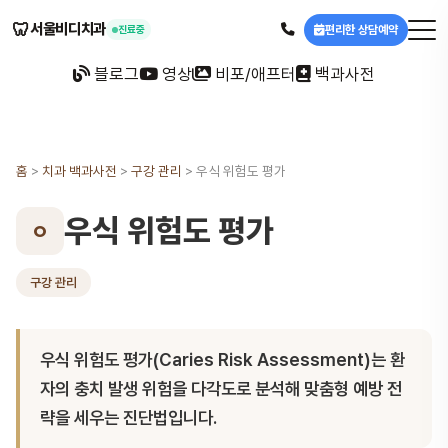
🦷
서울비디치과
편리한 상담예약
진료중
블로그
영상
비포/애프터
백과사전
홈
>
치과 백과사전
>
구강 관리
>
우식 위험도 평가
우식 위험도 평가
ㅇ
구강 관리
우식 위험도 평가(Caries Risk Assessment)는 환
자의 충치 발생 위험을 다각도로 분석해 맞춤형 예방 전
략을 세우는 진단법입니다.