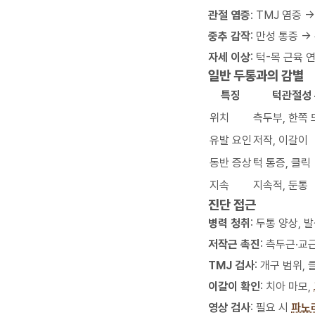
관절 염증
: TMJ 염증 
중추 감작
: 만성 통증 
자세 이상
: 턱-목 근육
일반 두통과의 감별
특징
턱관절성
위치
측두부, 한쪽 
유발 요인
저작, 이갈이
동반 증상
턱 통증, 클릭
지속
지속적, 둔통
진단 접근
병력 청취
: 두통 양상, 
저작근 촉진
: 측두근·교
TMJ 검사
: 개구 범위,
이갈이 확인
: 치아 마모,
영상 검사
: 필요 시
파노