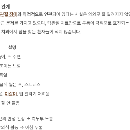
 관계
관절 장애
와 직접적으로 연관
되어 있다는 사실은 의외로 잘 알려지지 않
작근 문제를 가지고 있으며, 턱관절 치료만으로 두통이 극적으로 호전되는
 치과에서 답을 찾는 환자들이 적지 않습니다.
설명
이, 귀 주변
 조이는 느낌
종일
 음식 씹은 후, 스트레스
음,
이갈이
, 입 벌리기 어려움
 잘 안 들음
교근의 만성 긴장 → 측두부 두통
 무의식 활동 → 아침 두통