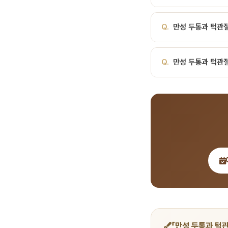
A.
구강악안면 외상, 심
Q.
만성 두통과 턱관
료 체계를 갖추고 있습니
A.
치료 후 담당 의사의
Q.
만성 두통과 턱관절
프로그램도 제공합니다.
A.
서울비디치과는 서울대
일 진료, 전화 041-41
「만성 두통과 턱관