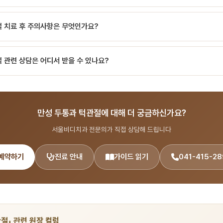
한 감염(부종, 발열, 호흡곤란)은 응급입니다. 즉시 치과 또는 응급실을 방문하세요
절 치료 후 주의사항은 무엇인가요?
다.
 안내에 따라 음식 조절, 구강 위생 관리, 정기 검진을 지켜주시면 됩니다. 서울비
 관련 상담은 어디서 받을 수 있나요?
 출신 14인 전문의 협진 시스템으로 턱관절·구강외과 분야를 포함한 종합 치과 진
5-2892 또는 온라인 예약(bdbddc.com/reservation)으로 상담을 받으실 수 
만성 두통과 턱관절에 대해 더 궁금하신가요?
서울비디치과 전문의가 직접 상담해 드립니다
예약하기
진료 안내
가이드 읽기
041-415-28
절」 관련 원장 컬럼