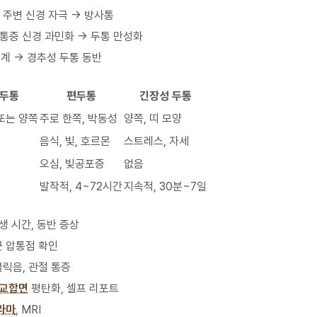
→ 주변 신경 자극 → 방사통
→ 통증 신경 과민화 → 두통 만성화
 연계 → 경추성 두통 동반
 두통
편두통
긴장성 두통
또는 양쪽
주로 한쪽, 박동성
양쪽, 띠 모양
음식, 빛, 호르몬
스트레스, 자세
오심, 빛공포증
없음
발작적, 4~72시간
지속적, 30분~7일
발생 시간, 동반 증상
근 압통점 확인
 클릭음, 관절 통증
교합면
평탄화, 셀프 리포트
라마
, MRI