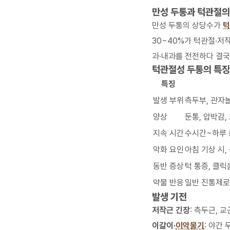
만성 두통과 턱관절의
만성 두통의 상당수가
턱
30~40%가 턱관절·저
과·내과를 전전하다 결국
턱관절성 두통의 특징
특징
발생 부위
측두부, 관자놀
양상
둔통, 압박감,
지속 시간
수시간~하루 
악화 요인
아침 기상 시,
동반 증상
턱 통증, 클릭
약물 반응
일반 진통제로
발생 기전
저작근 긴장
: 측두근, 
이갈이·
이악물기
: 야간