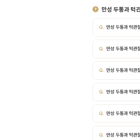
만성 두통과 턱관
Q.
만성 두통과 턱관
A.
만성 두통의 상당수
Q.
만성 두통과 턱관
관계만성 두통의 상당수
30~40%가 턱관절·저
A.
만성 두통의 상당수
전전하다 결국 치과에서
Q.
만성 두통과 턱관절
은 외상, 스트레스, 이
둔통, 압박감, 조이는 
니다.
이, 입 벌리기 어려움약
A.
턱관절 장애, 구강
물기: 야간 무의식 활동 
Q.
만성 두통과 턱관절
각 분야 전문의가 협진하
A.
모든 경우에 수술이 
Q.
만성 두통과 턱관
료를 고려합니다. 서울
A.
질환의 종류와 심각
Q.
만성 두통과 턱관절
필요할 수 있습니다.