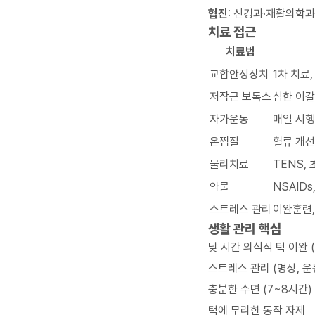
협진
: 신경과·재활의학과
치료 접근
치료법
교합안정장치
1차 치료
저작근 보톡스
심한 이갈
자가운동
매일 시행
온찜질
혈류 개선
물리치료
TENS,
약물
NSAIDs
스트레스 관리
이완훈련
생활 관리 핵심
낮 시간 의식적 턱 이완 
스트레스 관리 (명상, 운
충분한 수면 (7~8시간)
턱에 무리한 동작 자제