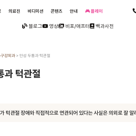
료
의료진
비디미션
콘텐츠
안내
🎮 플레이
블로그
영상
비포/애프터
백과사전
·구강외과
>
만성 두통과 턱관절
통과 턱관절
가 턱관절 장애와 직접적으로 연관되어 있다는 사실은 의외로 잘 알