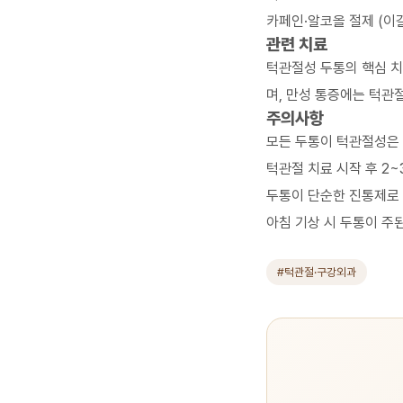
카페인·알코올 절제 (이
관련 치료
턱관절성 두통의 핵심 
며, 만성 통증에는
턱관절
주의사항
모든 두통이 턱관절성은 
턱관절 치료 시작 후 2
두통이 단순한 진통제로 
아침 기상 시 두통이 주
#턱관절·구강외과