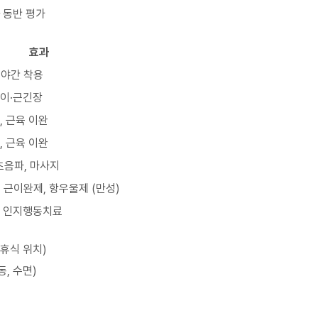
 동반 평가
효과
, 야간 착용
이·근긴장
, 근육 이완
, 근육 이완
 초음파, 마사지
, 근이완제, 항우울제 (만성)
, 인지행동치료
(휴식 위치)
동, 수면)