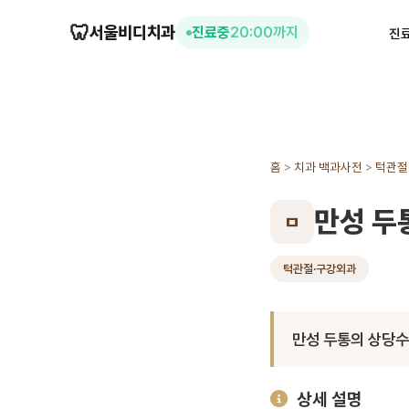
🦷
서울비디치과
진료중
20:00까지
진
홈
>
치과 백과사전
>
턱관절
만성 두
ㅁ
턱관절·구강외과
만성 두통의 상당수
상세 설명