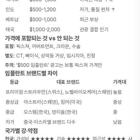
인도
$500-1,200
저가, 품질 편차 ↑
베트남
$500-1,000
최근 부상
태국
$1,000-2,000
관광 결합 인기
가격에 포함되는 것 vs 안 되는 것
포함
: 픽스쳐, 어버트먼트, 크라운, 수술
별도
: CT, 뼈이식, 상악동 거상, 임시치아, 진정
주의
: '$500 임플란트' 광고는 보통 픽스쳐 가격만
임플란트 브랜드별 차이
등급
대표 브랜드
가격대
프리미엄
스트라우만(스위스), 노벨바이오케어(스웨덴)
높음
중상급
아스트라(스웨덴), 짐머(미국)
중상
중급
오스템(한국), 덴티움(한국)
중
저가
중국·이스라엘 브랜드 다수
낮음
국가별 강·약점
한국
: 가성비 ★★★★★, 기술 ★★★★★, 접근성 ★★★★, 사