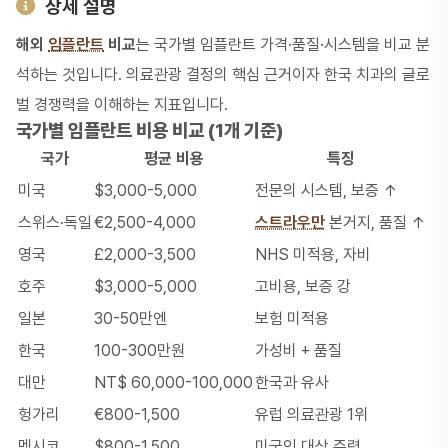
상세 설명
해외
임플란트
비교
는 국가별 임플란트 가격·품질·시스템을 비교 분
석하는 것입니다. 의료관광 결정의 핵심 근거이자 한국 치과의 글로
벌 경쟁력을 이해하는 지표입니다.
국가별 임플란트 비용 비교 (1개 기준)
국가
평균 비용
특징
미국
$3,000-5,000
전문의 시스템, 보증 ↑
스위스·독일
€2,500-4,000
스트라우만
본거지, 품질 ↑
영국
£2,000-3,500
NHS 미적용, 자비
호주
$3,000-5,000
고비용, 보증 강
일본
30-50만엔
보험 미적용
한국
100-300만원
가성비 + 품질
대만
NT$ 60,000-100,000
한국과 유사
헝가리
€800-1,500
유럽 의료관광 1위
멕시코
$800-1,500
미국인 대상 주력