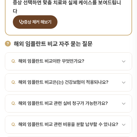
증상 선택하면 맞춤 치료와 실제 케이스를 보여드립니
다
증상 체커 해보기
해외 임플란트 비교 자주 묻는 질문
Q.
해외 임플란트 비교이란 무엇인가요?
A.
해외 임플란트 비교는 국가별 임플란트 가격·품질·시스템을 비교
Q.
해외 임플란트 비교은(는) 건강보험이 적용되나요?
분석하는 것입니다. 해외 임플란트 비교는 국가별 임플란트 가격·품질
·시스템을 비교 분석하는 것입니다. 의료관광 결정의 핵심 근거이자
A.
해외 임플란트 비교는 국가별 임플란트 가격·품질·시스템을 비교
한국 치과의 글로벌 경쟁력을 이해하는 지표입니다.국가별 임플란트
Q.
해외 임플란트 비교 관련 실비 청구가 가능한가요?
분석하는 것입니다. 건강보험 적용 여부는 치료 항목과 조건에 따라
비용 비교 (1개 기준)국가평균 비용특징미국$3,000-5,000전문의
다릅니다. 서울비디치과에서는 보험 적용 가능한 모든 항목을 안내하
시스템, 보증 ↑스위스·독일€2,500-4,000스트라우만 본거지, 품
A.
실손보험 청구 가능 여부는 개인 보험 약관에 따라 다릅니다. 서울
고, 환자 부담을 최소화합니다.
질 ↑영국£2,000-3,500NHS 미적용, 자비호주$3,000-5,000
Q.
해외 임플란트 비교 관련 비용을 분할 납부할 수 있나요?
비디치과에서는 실비 청구에 필요한 진단서와 서류를 발급해 드립니
고비용, 보증 강일본30-50만엔보험 미적용한국100-300만원가성
다.