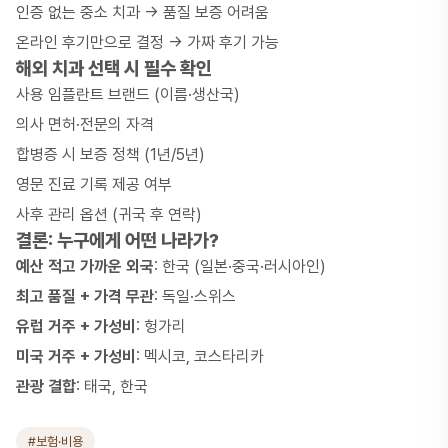
인증 없는 중소 치과 → 품질 보증 어려움
온라인 후기만으로 결정 → 가짜 후기 가능
해외 치과 선택 시 필수 확인
사용 임플란트 브랜드 (이름·생산국)
의사 면허·전문의 자격
합병증 시 보증 정책 (1년/5년)
영문 진료 기록 제공 여부
사후 관리 옵션 (귀국 후 연락)
결론: 누구에게 어떤 나라가?
예산 적고 가까운 외국
: 한국 (일본·중국·러시아인)
최고 품질 + 가격 무관
: 독일·스위스
유럽 거주 + 가성비
: 헝가리
미국 거주 + 가성비
: 멕시코, 코스타리카
관광 결합
: 태국, 한국
#보험·비용