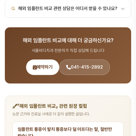
비 + 품질대만NT$ 60,000-100,000한국과 유사헝가리€800-
A.
네, 서울비디치과에서는 무이자 할부, 카드 분할 결제 등 다양한
Q.
해외 임플란트 비교 관련 상담은 어디서 받을 수 있나요?
1,500유럽 의료관광 1위멕시코$800-1,500미국인 대상 주력인도
결제 방법을 제공합니다. 비용이 부담되시면 상담 시 문의해 주세요.
$500-1,200저가, 품질 편차 ↑베트남$500-1,000최근 부상태국
$1,000-2,000관광 결합 인기가격에…
A.
서울비디치과는 서울대 출신 14인 전문의 협진 시스템으로 보험·
비용 분야를 포함한 종합 치과 진료를 제공합니다. 365일 진료, 전화
해외 임플란트 비교에 대해 더 궁금하신가요?
041-415-2892 또는 온라인 예약(bdbddc.com/reservation)
으로 상담을 받으실 수 있습니다.
서울비디치과 전문의가 직접 상담해 드립니다
예약하기
041-415-2892
「해외 임플란트 비교」 관련 원장 컬럼
논문 근거와 진료실 사례로 더 깊이 설명한 글입니다.
임플란트 통증이 발치 통증보다 덜 아프다는 말, 절반만