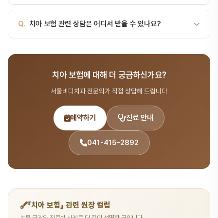
다. 보철·임플란트 등 고비용 항목은 보장 한도와 가입 연령에 따라 차
다.
이가 큽니다. 항목보장 예시·비고 충치 치료레진·인레이·온레이·크라
A.
네, 서울비디치과에서는 무이자 할부, 카드 분할 결제 등 다양한
Q.
치아 보험 관련 상담은 어디서 받을 수 있나요?
운 등 신경치료근관치료 관련 비용 일부 보장 발치단순·외과적 발치
결제 방법을 제공합니다. 비용이 부담되시면 상담 시 문의해 주세요.
(매복 포함) 가능 보철·임플란트(implant)브릿지·틀니·임플란트 선택
보장…
A.
서울비디치과는 서울대 출신 14인 전문의 협진 시스템으로 보험·
비용 분야를 포함한 종합 치과 진료를 제공합니다. 365일 진료, 전화
치아 보험에 대해 더 궁금하신가요?
041-415-2892 또는 온라인 예약(bdbddc.com/reservation)
으로 상담을 받으실 수 있습니다.
서울비디치과 전문의가 직접 상담해 드립니다
예약하기
진료 안내
041-415-2892
「치아 보험」 관련 원장 컬럼
논문 근거와 진료실 사례로 더 깊이 설명한 글입니다.