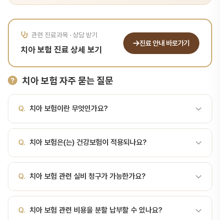
관련 진료과목 · 상담 받기
진료 안내 바로가기
치아 보험 진료 상세 보기
치아 보험 자주 묻는 질문
Q.
치아 보험이란 무엇인가요?
A.
치과 치료비를 보장하는 보험 상품 치아 보험이란? 치아 보험은
Q.
치아 보험은(는) 건강보험이 적용되나요?
충치·치주 질환·외상 등으로 발생하는 치과 치료비를 보장하는 사보험
상품입니다. 각 상품은 보장 항목과 한도, 면책·감액 기간 등 약관이
A.
치과 치료비를 보장하는 보험 상품 건강보험 적용 여부는 치료 항
다르므로 가입 전 약관을 확인하시고 치과 검진을 통해 현재 구강 상
Q.
치아 보험 관련 실비 청구가 가능한가요?
목과 조건에 따라 다릅니다. 서울비디치과에서는 보험 적용 가능한 모
태를 파악하시는 것이 좋습니다. 목적: 외래 중심의 치과 치료비 부담
든 항목을 안내하고, 환자 부담을 최소화합니다.
경감 대상: 개인·가족 단위로 다양한 플랜 존재 주요 보장 항목 상품별
A.
실손보험 청구 가능 여부는 개인 보험 약관에 따라 다릅니다. 서울
로 차이가 있으나 보편적으로 다음 항목을 포함하거나 선택 보장합니
Q.
치아 보험 관련 비용을 분할 납부할 수 있나요?
비디치과에서는 실비 청구에 필요한 진단서와 서류를 발급해 드립니