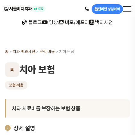
🦷
서울비디치과
편리한 상담예약
진료중
블로그
영상
비포/애프터
백과사전
홈
>
치과 백과사전
>
보험·비용
>
치아 보험
치아 보험
ㅊ
보험·비용
치과 치료비를 보장하는 보험 상품
상세 설명