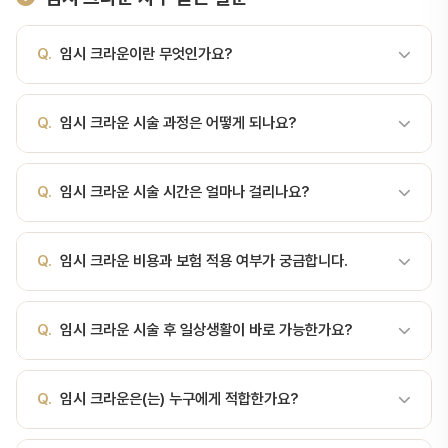
Q.
임시 크라운이란 무엇인가요?
A.
최종 보철물 제작 기간 동안 임시로 장착하는 크라운 임시 크라운
Q.
임시 크라운 시술 과정은 어떻게 되나요?
이란?본 크라운(영구 보철)이 제작되는 동안, 깎인 치아를 보호하고
일상생활을 가능하게 해주는 임시 보철물입니다. 보통 신경치료 후나
A.
최종 보철물 제작 기간 동안 임시로 장착하는 크라운 서울비디치
크라운 본을 뜨고 나서 1~3주간 착용하며, 보철물 완성 후 제거됩니
Q.
임시 크라운 시술 시간은 얼마나 걸리나요?
과에서는 정밀 검사 → 치료 계획 수립 → 시술 → 경과 관찰 순서로
다.왜 필요한가?치질 보호: 깎인 치아 표면이 자극·세균에 노출되는
진행합니다. 서울대 출신 전문의가 직접 진료합니다.
것 방지치주 보호: 잇몸이 깎인 부위로 침범하지 못하도록저작 기능:
A.
임시 크라운 시술 시간은 환자 상태와 난이도에 따라 다르지만, 일
음식을 씹을 수 있게 함심미 유지: 특히 앞니의 경우 일상생활 가능인
Q.
임시 크라운 비용과 보험 적용 여부가 궁금합니다.
반적으로 30분~2시간 정도 소요됩니다. 정확한 시간은 진료 상담 시
접·대합치 위치 유지: 양옆·맞물리는 치아가 이동하지 않도록본 크라
안내해 드립니다.
운의 적합 시험: 모양·교합·발음 미리 확인재료아크릴 레진(메틸 메타
A.
임시 크라운 비용은 시술 범위에 따라 달라집니다. 건강보험 적용
Q.
임시 크라운 시술 후 일상생활이 바로 가능한가요?
크릴레이트): 가장 흔함, 저렴, 색조 한정비스아크릴 레진: 색조·강도
가능한 항목도 있으니, 서울비디치과 상담(041-415-2892)을 통해
우수, 1~2주 임시용 적합밀링 PMMA: 디지털 제작, 1~6개월 장기
정확한 비용과 보험 적용 여부를 확인하세요.
임시용기성 폴리카보네…
A.
대부분 시술 후 당일 또는 1~2일 내 일상생활이 가능합니다. 다만
Q.
임시 크라운은(는) 누구에게 적합한가요?
시술 종류에 따라 주의사항이 다르므로, 담당 의사의 안내를 따라주세
요.