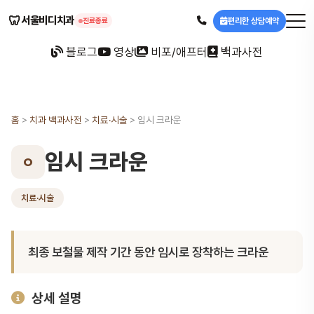
🦷
서울비디치과
편리한 상담예약
진료종료
블로그
영상
비포/애프터
백과사전
홈
>
치과 백과사전
>
치료·시술
>
임시 크라운
임시 크라운
ㅇ
치료·시술
최종 보철물 제작 기간 동안 임시로 장착하는 크라운
상세 설명