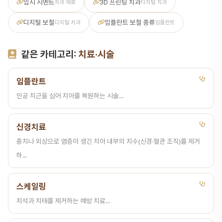
임시 시멘트
3D 프린팅 치과
치과 재료
디지털 치과
디지털 보철
임플란트 보철 종류
디지털 치과
임플란트
같은 카테고리:
치료·시술
임플란트
인공 치근을 심어 치아를 복원하는 시술...
신경치료
충치나 외상으로 염증이 생긴 치아 내부의 치수(신경·혈관 조직)를 제거
하...
스케일링
치석과 치태를 제거하는 예방 치료...