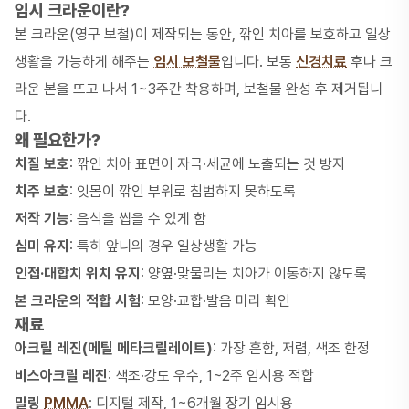
임시 크라운이란?
본 크라운(영구 보철)이 제작되는 동안, 깎인 치아를 보호하고 일상
생활을 가능하게 해주는
임시 보철물
입니다. 보통
신경치료
후나 크
라운 본을 뜨고 나서 1~3주간 착용하며, 보철물 완성 후 제거됩니
다.
왜 필요한가?
치질 보호
: 깎인 치아 표면이 자극·세균에 노출되는 것 방지
치주 보호
: 잇몸이 깎인 부위로 침범하지 못하도록
저작 기능
: 음식을 씹을 수 있게 함
심미 유지
: 특히 앞니의 경우 일상생활 가능
인접·대합치 위치 유지
: 양옆·맞물리는 치아가 이동하지 않도록
본 크라운의 적합 시험
: 모양·교합·발음 미리 확인
재료
아크릴 레진(메틸 메타크릴레이트)
: 가장 흔함, 저렴, 색조 한정
비스아크릴 레진
: 색조·강도 우수, 1~2주 임시용 적합
밀링
PMMA
: 디지털 제작, 1~6개월 장기 임시용