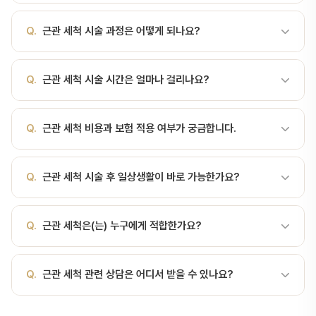
A.
신경치료 중 치근관 내부를 약제로 씻어내는 과정입니다. 근관 세
Q.
근관 세척 시술 과정은 어떻게 되나요?
척이란? 근관 세척(Root Canal Irrigation)은 신경치료(근관치료)
중에 치근관 내부를 약제로 반복적으로 씻어내어 세균, 괴사 조직, 상
A.
신경치료 중 치근관 내부를 약제로 씻어내는 과정입니다. 서울비
아질 삭편 및 잔류 분비물을 제거하고 소독하는 과정입니다. 기계적
Q.
근관 세척 시술 시간은 얼마나 걸리나요?
디치과에서는 정밀 검사 → 치료 계획 수립 → 시술 → 경과 관찰 순
성형(파일링)만으로 접근하기 어려운 측지관(branching)과 기저부
서로 진행합니다. 서울대 출신 전문의가 직접 진료합니다.
의 미세오염물을 화학적으로 용해·살균하여 치료 예후에 중요한 역할
A.
근관 세척 시술 시간은 환자 상태와 난이도에 따라 다르지만, 일반
을 합니다. 시행 방법과 기본 원칙 무균 술기와 적절한 격리(예: 러버
Q.
근관 세척 비용과 보험 적용 여부가 궁금합니다.
적으로 30분~2시간 정도 소요됩니다. 정확한 시간은 진료 상담 시 안
댐) 하에서 시행합니다. 세척제는 관 내에 저압으로 주입하고 흡인·배
내해 드립니다.
출을 반복하여 잔류물을 제거합니다. 기계적 작업 후와 중간중간 세척
A.
근관 세척 비용은 시술 범위에 따라 달라집니다. 건강보험 적용 가
Q.
근관 세척 시술 후 일상생활이 바로 가능한가요?
을 병행해 오염 재유입을 최소화합니다. 치관부에서 치근단 방향으로
능한 항목도 있으니, 서울비디치과 상담(041-415-2892)을 통해 정
흐름을 유도하되, 과도한 압력으로 약제가 외과적 조직으로 유출되지
확한 비용과 보험 적용 여부를 확인하세요.
않게 주의합니다. 주요…
A.
대부분 시술 후 당일 또는 1~2일 내 일상생활이 가능합니다. 다만
Q.
근관 세척은(는) 누구에게 적합한가요?
시술 종류에 따라 주의사항이 다르므로, 담당 의사의 안내를 따라주세
요.
A.
근관 세척의 적응증과 금기증은 환자 개인의 구강 상태에 따라 다
Q.
근관 세척 관련 상담은 어디서 받을 수 있나요?
릅니다. 서울비디치과에서는 CT, X-ray 등 정밀 검사를 통해 최적의
치료 방법을 제안합니다.
A.
서울비디치과는 서울대 출신 14인 전문의 협진 시스템으로 치료·