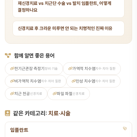
재신경치료 vs 치근단 수술 vs 발치 임플란트, 어떻게
결정하나요
신경치료 후 크라운 미루면 안 되는 치명적인 진짜 이유
함께 알면 좋은 용어
전기근관장 측정기
가역적 치수염
장비·기술
치수·치아 질환
비가역적 치수염
만성 치수염
치수·치아 질환
치수·치아 질환
치근 천공
파일 파절
신경치료
신경치료
같은 카테고리:
치료·시술
임플란트