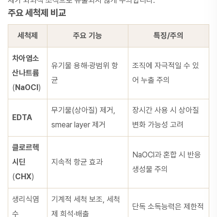
제가 외과적 조직으로 유출되지 않게 주의합니다.
주요 세척제 비교
세척제
주요 기능
특징/주의
차아염소
유기물 용해·광범위 항
조직에 자극적일 수 있
산나트륨
균
어 누출 주의
(
NaOCl
)
무기물(상아질) 제거,
장시간 사용 시 상아질
EDTA
smear layer 제거
변화 가능성 고려
클로르헥
NaOCl과 혼합 시 반응
시딘
지속적 항균 효과
생성물 주의
(
CHX
)
생리식염
기계적 세척 보조, 세척
단독 소독능력은 제한적
수
제 희석·배출