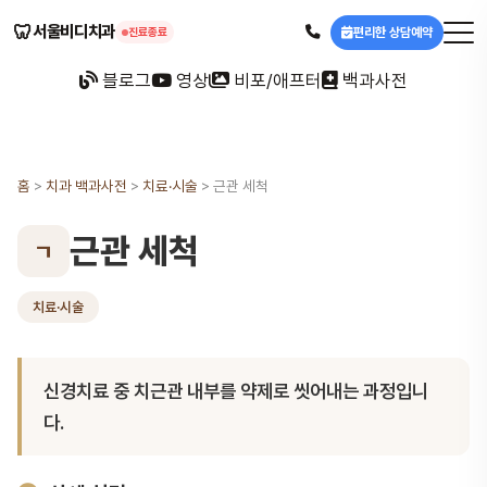
🦷
서울비디치과
편리한 상담예약
진료종료
블로그
영상
비포/애프터
백과사전
홈
>
치과 백과사전
>
치료·시술
>
근관 세척
근관 세척
ㄱ
치료·시술
신경치료 중 치근관 내부를 약제로 씻어내는 과정입니
다.