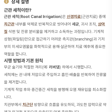
상세 설명
근관 세척이란?
근관 세척
(
Root Canal Irrigation
)은
신경치료
(근관치료) 중에
치근관
내부를 약제로 반복적으로 씻어내어
세균
, 괴사 조직,
상아
질
삭편 및 잔류 분비물을 제거하고 소독하는 과정입니다. 기계적
성형(파일링)만으로 접근하기 어려운 측지관(branching)과 기저
부의 미세오염물을 화학적으로 용해·살균하여 치료 예후에 중요한
역할을 합니다.
시행 방법과 기본 원칙
무균 술기와 적절한 격리(예:
러버댐
) 하에서 시행합니다.
세척제는 관 내에 저압으로 주입하고 흡인·배출을 반복하여 잔류물
을 제거합니다.
기계적 작업 후와 중간중간 세척을 병행해 오염 재유입을 최소화합
니다.
치관부에서
치근단
방향으로 흐름을 유도하되, 과도한 압력으로 약