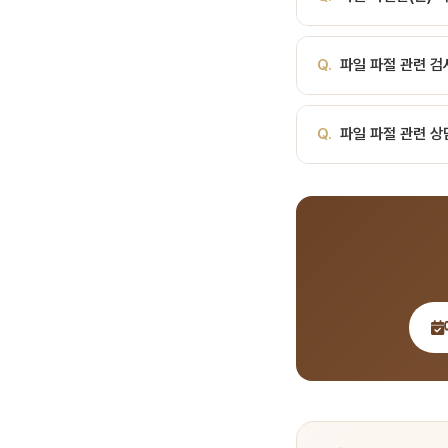
합병증입니다. 파일 파절이
피로 누적비틀림 파절파일
내부에 남는 합병증입니다
력파일을 무리하게 밀어넣
A.
파일 파절은(는) 치
향을 미칩니다. 치근관
파일: 파절 전 비틀림 변
Q.
파일 파절 관련 검
세히 안내해 드립니다.
으로 금속 피로 누적비틀
한 측방 압력파일을 무
A.
서울비디치과에서는 파
다.
Q.
파일 파절 관련 상
계획을 수립합니다.
A.
서울비디치과는 서울대
전화 041-415-2892