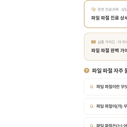
관련 진료과목 · 상
파일 파절 진료 상
심층 가이드 · 더 
파일 파절 완벽 가
파일 파절 자주 
Q.
파일 파절이란 무
A.
파일 파절(file s
Q.
파일 파절이(가) 
다. 파일 파절이란파일 파
는 합병증입니다. 특히 
A.
쉽게 말해, 파일 파절
니다. 치근관 깊은 곳
Q.
파일 파절은(는) 