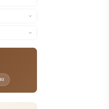
내에서 부러져 일부분이 치아
반복 사용과도한 측방 압
라 신경치료 예후에 큰 영
파절 양상스테인리스 스틸
신 점은 진료 상담 시 자
만곡 근관에서 반복 회전
장 파일을 반복 사용과도
 쉽도록 설명해 드립니
바탕으로 환자 맞춤 치료
공합니다. 365일 진료,
92