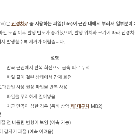
ion)은
신경치료
중 사용하는 파일(file)이 근관 내에서 부러져 일부분이
전 파일 도입 이후 발생 빈도가 증가했으며, 발생 위치와 크기에 따라 신경치
에서 발생할수록 제거가 어렵습니다.
설명
만곡 근관에서 반복 회전으로 금속 피로 누적
파일 끝이 걸린 상태에서 강제 회전
초과
단일 사용 권장 파일을 반복 사용
파일을 무리하게 밀어넣음
치근 만곡이 심한 경우 (특히 상악
제1대구치
MB2)
상
 파절 전 비틀림 변형이 보임 (예측 가능)
없이 갑자기 파절 (예측 어려움)