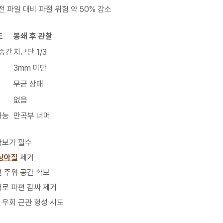
회전 파일 대비 파절 위험 약 50% 감소
도
봉쇄 후 관찰
 중간
치근단 1/3
3mm 미만
무균 상태
없음
가능
만곡부 너머
 확보가 필수
상아질
제거
편 주위 공간 확보
어로 파편 감싸 제거
: 우회 근관 형성 시도