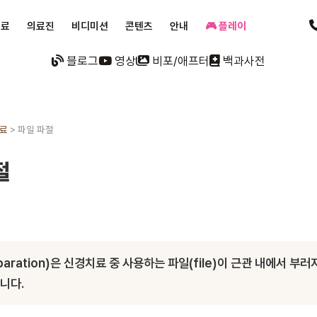
진료
의료진
비디미션
콘텐츠
안내
🎮 플레이
블로그
영상
비포/애프터
백과사전
료
>
파일 파절
절
eparation)은 신경치료 중 사용하는 파일(file)이 근관 내에서 부
니다.