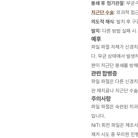
봉쇄 후 정기관찰
: 무균
치근단 수술
: 외과적 접
의도적 재식
: 발치 후 
발치
: 다른 방법 실패 시
예후
파일 파절 자체가 신경치
다. 무균 상태에서 발생
편이 치근단 봉쇄를 방해
관련 합병증
파일 파절은 다른 신경치
관 재치료
나
치근단 수술
주의사항
파일 파절은 숙련된 치과
입니다.
NiTi 회전 파일은 제조사
제거 시도 중 무리한 진