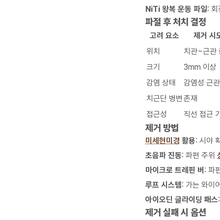
NiTi 왕복 운동 파일
: 
파절 후 처치 결정
고려 요소
제거 시
위치
치관~근관
크기
3mm 이상
감염 상태
감염성 근관
치근단 병변
존재
접근성
직선 접근 
제거 방법
미세현미경
활용
: 시야
초음파 진동
: 파편 주위
마이크로 트레핀 버
: 파
루프 시스템
: 가는 와이
아이오딘 글라이딩 패스
제거 실패 시 옵션