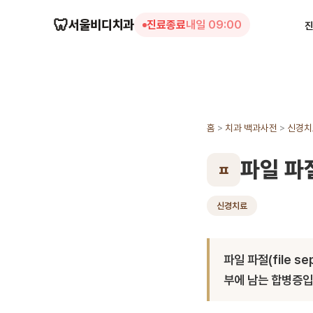
🦷
서울비디치과
진료종료
내일 09:00
홈
>
치과 백과사전
>
신경치
파일 파
ㅍ
신경치료
파일 파절(file s
부에 남는 합병증입