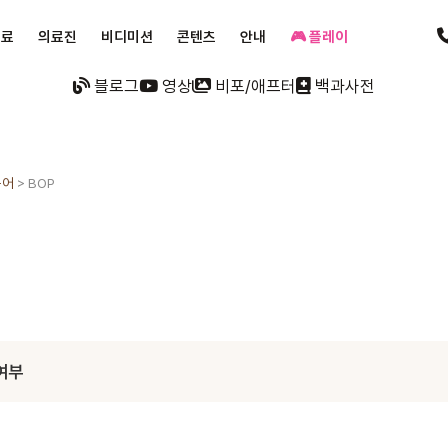
진료
의료진
비디미션
콘텐츠
안내
🎮 플레이
블로그
영상
비포/애프터
백과사전
용어
>
BOP
여부