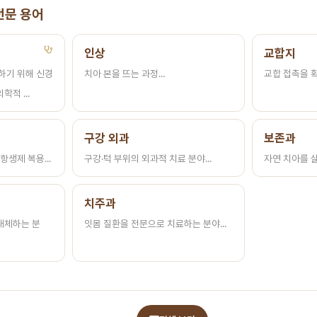
전문 용어
인상
교합지
하기 위해 신경
치아 본을 뜨는 과정...
교합 접촉을 확
적 ...
구강 외과
보존과
항생제 복용...
구강·턱 부위의 외과적 치료 분야...
자연 치아를 살
치주과
대체하는 분
잇몸 질환을 전문으로 치료하는 분야...