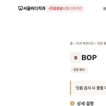
🦷
서울비디치과
진료종료
내일 09:00
홈
>
치과 백과사전
>
전문 
BOP
B
전문 용어
잇몸 검사 시 출혈 
상세 설명