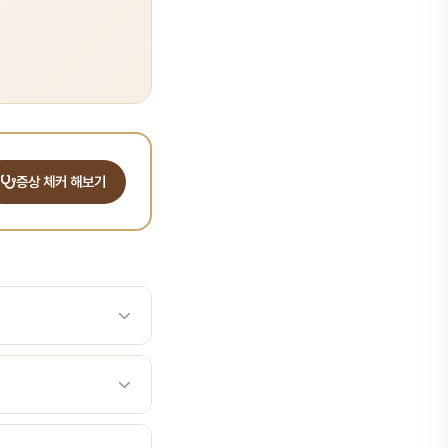
증상 체커 해보기
 주머니(치주낭)를 부드럽게
임상 소견으로, 치주 질
는 다른 검사 결과와 함
)으로 잇몸 주머니(치주낭)
있는 면의 비율(%)로 표