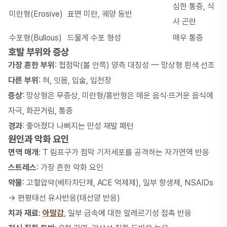
심한 통증, 식
미란형(Erosive)
표면 미란, 궤양 동반
사 곤란
수포형(Bullous)
드물게 수포 형성
매우 통증
호발 부위와 증상
가장 흔한 부위
: 협점막(볼 안쪽) 양측 대칭성 — 망상형 흰색 선조
다른 부위
: 혀, 잇몸, 입술, 입천장
증상
: 망상형은 무증상, 미란형/홍반형은 매운 음식·뜨거운 음식에
자극, 화끈거림, 통증
경과
: 좋아졌다 나빠지는 만성 재발 패턴
원인과 악화 요인
면역 매개
: T 림프구가 점막 기저세포를 공격하는 자가면역 반응
스트레스
: 가장 흔한 악화 요인
약물
: 고혈압약(베타차단제, ACE 억제제), 일부 항생제, NSAIDs
→ 편평태선 유사반응(태선양 반응)
치과 재료
:
아말감
, 일부 금속에 대한 알레르기성 접촉 반응