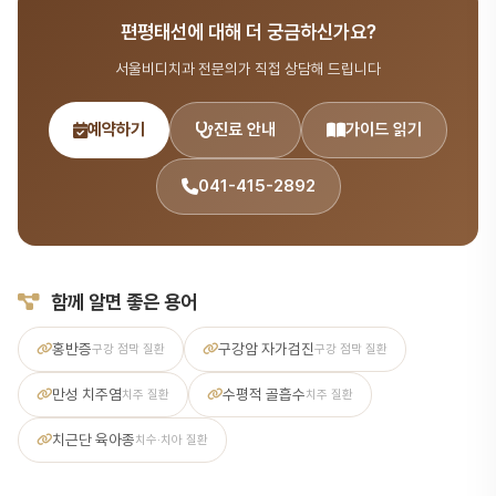
내과 질환 분야를 포함한 종합 치과 진료를 제공합니다. 365일 진료,
편평태선에 대해 더 궁금하신가요?
전화 041-415-2892 또는 온라인 예약
(bdbddc.com/reservation)으로 상담을 받으실 수 있습니다.
서울비디치과 전문의가 직접 상담해 드립니다
예약하기
진료 안내
가이드 읽기
041-415-2892
함께 알면 좋은 용어
홍반증
구강암 자가검진
구강 점막 질환
구강 점막 질환
만성 치주염
수평적 골흡수
치주 질환
치주 질환
치근단 육아종
치수·치아 질환