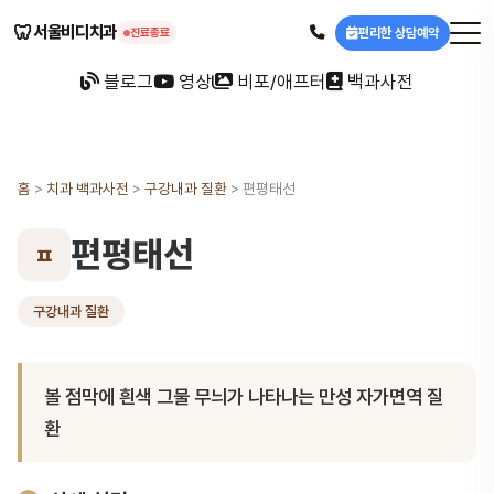
🦷
서울비디치과
편리한 상담예약
진료종료
블로그
영상
비포/애프터
백과사전
홈
>
치과 백과사전
>
구강내과 질환
>
편평태선
편평태선
ㅍ
구강내과 질환
볼 점막에 흰색 그물 무늬가 나타나는 만성 자가면역 질
환