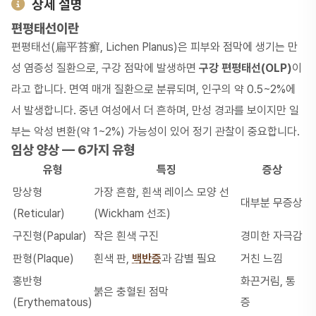
상세 설명
편평태선이란
편평태선(扁平苔癬, Lichen Planus)은 피부와 점막에 생기는 만
성 염증성 질환으로, 구강 점막에 발생하면
구강 편평태선(OLP)
이
라고 합니다. 면역 매개 질환으로 분류되며, 인구의 약 0.5~2%에
서 발생합니다. 중년 여성에서 더 흔하며, 만성 경과를 보이지만 일
부는 악성 변환(약 1~2%) 가능성이 있어 정기 관찰이 중요합니다.
임상 양상 — 6가지 유형
유형
특징
증상
망상형
가장 흔함, 흰색 레이스 모양 선
대부분 무증상
(Reticular)
(Wickham 선조)
구진형(Papular)
작은 흰색 구진
경미한 자극감
판형(Plaque)
흰색 판,
백반증
과 감별 필요
거친 느낌
홍반형
화끈거림, 통
붉은 충혈된 점막
(Erythematous)
증