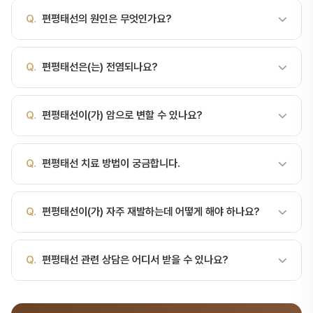
A.
볼 점막에 흰색 그물 무늬가 나타나는 만성 자가면역 질환 편평태
Q.
편평태선의 원인은 무엇인가요?
선이란편평태선(扁平苔癬, Lichen Planus)은 피부와 점막에 생기
는 만성 염증성 질환으로, 구강 점막에 발생하면 구강 편평태선(OLP)
A.
볼 점막에 흰색 그물 무늬가 나타나는 만성 자가면역 질환 구강내
이라고 합니다. 면역 매개 질환으로 분류되며, 인구의 약 0.5~2%에
Q.
편평태선은(는) 전염되나요?
과 질환은 자가면역 반응, 바이러스 감염, 스트레스, 전신 질환 등 다
서 발생합니다. 중년 여성에서 더 흔하며, 만성 경과를 보이지만 일부
양한 원인으로 발생합니다. 정확한 원인 파악을 위해 전문의 진료가
는 악성 변환(약 1~2%) 가능성이 있어 정기 관찰이 중요합니다.임상
A.
편평태선의 전염 여부는 원인에 따라 다릅니다. 바이러스성 질환
필요합니다.
양상 — 6가지 유형유형특징증상망상형(Reticular)가장 흔함, 흰색
Q.
편평태선이(가) 암으로 변할 수 있나요?
(포진 등)은 전염될 수 있지만, 자가면역 질환(편평태선 등)은 전염되
레이스 모양 선(Wickham 선조)대부분 무증상구진형(Papular)작은
지 않습니다. 정확한 진단이 중요합니다.
흰색 구진경미한 자극감판형(Plaque)흰색 판, 백반증과 감별 필요거
A.
대부분의 구강 점막 질환은 양성이지만, 일부(백색판증, 홍색판증
Q.
편평태선 치료 방법이 궁금합니다.
친 느낌홍반형(Erythematous)붉은 충혈된 점막화끈거림, 통증미란
등)는 전암 병변으로 분류됩니다. 정기적인 관찰과 필요 시 조직 검사
형(Erosive)표면 미란, 궤양 동반심한 통증, 식사 곤란수포형(B…
가 중요합니다. 서울비디치과에서는 구강 점막 정밀 검진을 제공합니
A.
편평태선의 치료는 원인과 증상에 따라 약물 치료(스테로이드, 항
다.
Q.
편평태선이(가) 자주 재발하는데 어떻게 해야 하나요?
진균제, 항바이러스제), 대증 치료, 원인 제거 등으로 진행됩니다. 서
울비디치과 구강내과 전문의가 맞춤 치료를 제안합니다.
A.
구강내과 질환은 면역력, 스트레스, 구강 위생 상태와 밀접합니다.
Q.
편평태선 관련 상담은 어디서 받을 수 있나요?
규칙적인 생활, 스트레스 관리, 정기 검진이 재발 방지에 도움됩니다.
재발이 잦다면 전신 질환 검사도 고려해야 합니다.
A.
서울비디치과는 서울대 출신 14인 전문의 협진 시스템으로 구강