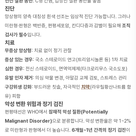
전신 질환 동반
: C형 간염, 갑상선 질환 동반율 높음
진단
망상형의 양측 대칭성 흰색 선조는 임상적 진단 가능합니다. 그러나
미란형·판형은
백반증
, 편평세포암, 칸디다증과 감별이 필요해
조직
검사가 필수
입니다.
치료
무증상 망상형
: 치료 없이 정기 관찰
증상 있는 경우
: 국소 스테로이드 연고(트리암시놀론 등) 1차 치료
심한 경우
: 전신 스테로이드, 면역억제제(타크로리무스 국소도포)
유발 인자 제거
: 의심 약물 변경, 아말감 교체 검토, 스트레스 관리
구강위생 강화
: 부드러운 칫솔, 자극적인
치약
(라우릴황산나트륨 함
유) 피함
악성 변환 위험과 정기 검진
편평태선은 WHO에서
잠재적 악성 질환(Potentially
Malignant Disorder)
으로 분류합니다. 악성 변환율은 약 1~2%
로 미란형과 판형에서 더 높습니다.
6개월~1년 간격의 정기 검진
이