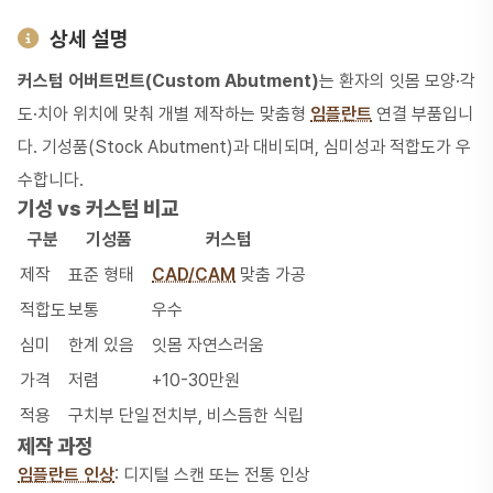
상세 설명
커스텀 어버트먼트(Custom Abutment)
는 환자의 잇몸 모양·각
도·치아 위치에 맞춰 개별 제작하는 맞춤형
임플란트
연결 부품입니
다. 기성품(Stock Abutment)과 대비되며, 심미성과 적합도가 우
수합니다.
기성 vs 커스텀 비교
구분
기성품
커스텀
제작
표준 형태
CAD/CAM
맞춤 가공
적합도
보통
우수
심미
한계 있음
잇몸 자연스러움
가격
저렴
+10-30만원
적용
구치부 단일
전치부, 비스듬한 식립
제작 과정
임플란트 인상
: 디지털 스캔 또는 전통 인상