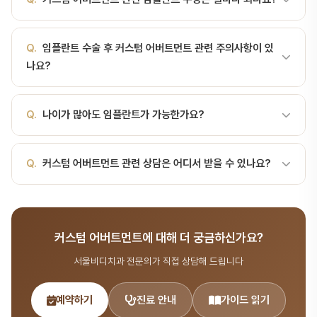
각도·치아 위치에 맞춰 개별 제작하는 맞춤형 임플란트 연결 부품입니
합니다.기성 vs 커스텀 비교구분기성품커스텀제작표준 형태
다. 커스텀 어버트먼트(Custom Abutment)는 환자의 잇몸 모양·각
CAD/CAM 맞춤 가공적합도보통우수심미한계 있음잇몸 자연스러움
A.
임플란트는 적절한 관리 시 반영구적으로 사용할 수 있습니다. 서
도·치아 위치에 맞춰 개별 제작하는 맞춤형 임플란트 연결 부품입니
가격저렴+10-30만원적용구치부 단일전치부, 비스듬한 식립제작 과
Q.
임플란트 수술 후 커스텀 어버트먼트 관련 주의사항이 있
울비디치과에서는 수술 후 정기 관리 프로그램을 제공하여 임플란트
다. 기성품(Stock Abutment)과 대비되며, 심미성과 적합도가 우수
정임플란트 인상: 디지털 스캔 또는 전통 인상CAD 설계: 잇몸 두께,
나요?
수명을 최대화합니다.
합니다.기성 vs 커스텀 비교구분기성품커스텀제작표준 형태
인접치 형태, 교합 고려밀링·소결: 티타늄 또는 지르코니아 가공구강
CAD/CAM 맞춤 가공적합도보통우수심미한계 있음잇몸 자연스러움
시적: 적합도, 색조 확인최종 장착: 크라운과 함께 체결재료 선택티타
A.
수술 후 2~3일간 붓기와 통증이 있을 수 있으며, 딱딱한 음식 섭
가격저렴+10-30만원적용구치부 단일전치부, 비스듬한 식립제작 과
Q.
나이가 많아도 임플란트가 가능한가요?
늄 커스텀: 가장 강함, 후방 어금니 적합지르코니아 커스텀: 잇몸 비치
취를 피하고 처방된 약을 복용해야 합니다. 서울비디치과에서는 수술
정임플란트 인상: 디지털 스캔 또는 전통 인상CAD 설계: 잇몸 두께,
는 회색 차단, 전치부 심미하이브리드: 티타늄 …
후 24시간 상담 서비스를 제공합니다.
인접치 형태, 교합 고려밀링·소결: 티타늄 또는 지르코니아 가공구강
A.
전신 건강 상태가 양호하다면 나이에 관계없이 임플란트가 가능합
Q.
커스텀 어버트먼트 관련 상담은 어디서 받을 수 있나요?
시적:… 서울비디치과 임플란트 센터에서는 CT 정밀 분석을 통해 커
니다. 서울비디치과에서는 전문의 협진을 통해 고령 환자에게도 안전
스텀 어버트먼트을(를) 고려한 최적의 시술 계획을 수립합니다.
한 임플란트 시술을 제공합니다.
A.
서울비디치과는 서울대 출신 14인 전문의 협진 시스템으로 임플
란트 분야를 포함한 종합 치과 진료를 제공합니다. 365일 진료, 전화
커스텀 어버트먼트에 대해 더 궁금하신가요?
041-415-2892 또는 온라인 예약(bdbddc.com/reservation)
으로 상담을 받으실 수 있습니다.
서울비디치과 전문의가 직접 상담해 드립니다
예약하기
진료 안내
가이드 읽기