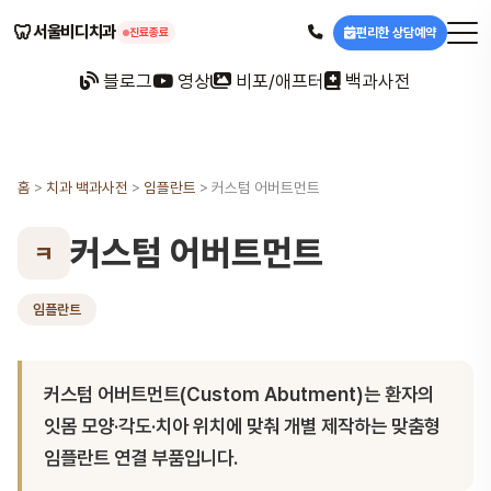
🦷
서울비디치과
편리한 상담예약
진료종료
블로그
영상
비포/애프터
백과사전
홈
>
치과 백과사전
>
임플란트
>
커스텀 어버트먼트
커스텀 어버트먼트
ㅋ
임플란트
커스텀 어버트먼트(Custom Abutment)는 환자의
잇몸 모양·각도·치아 위치에 맞춰 개별 제작하는 맞춤형
임플란트 연결 부품입니다.