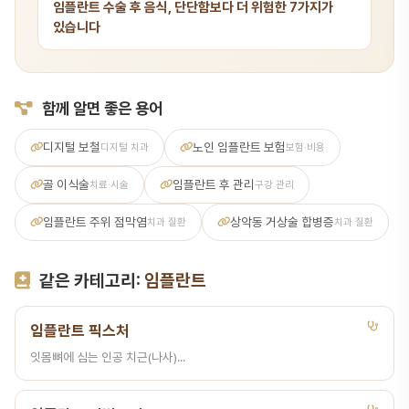
임플란트 수술 후 음식, 단단함보다 더 위험한 7가지가
있습니다
함께 알면 좋은 용어
디지털 보철
노인 임플란트 보험
디지털 치과
보험·비용
골 이식술
임플란트 후 관리
치료·시술
구강 관리
임플란트 주위 점막염
상악동 거상술 합병증
치과 질환
치과 질환
같은 카테고리:
임플란트
임플란트 픽스처
잇몸뼈에 심는 인공 치근(나사)...