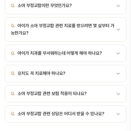
Q.
소아 부정교합이란 무엇인가요?
A.
어린이에게 발생하는 비정상적인 교합 관계 소아 부정교합이란?
Q.
아이가 소아 부정교합 관련 치료를 받으려면 몇 살부터 가
소아 부정교합은 유치열 또는 혼합치열기(유치와 영구치가 공존하는
능한가요?
시기)에 위·아래 치아의 맞물림이 정상 위치를 벗어난 상태를 말합니
다. 성장 과정에서 나타나며, 얼굴 골격·치열의 발육에 영향을 줄 수
A.
어린이에게 발생하는 비정상적인 교합 관계 일반적으로 첫 치아가
있어 조기 검진이 중요합니다. 정확한 진단은 치과 검진과 방사선 검
Q.
아이가 치과를 무서워하는데 어떻게 해야 하나요?
나면(생후 6개월경) 치과 방문을 시작하는 것이 좋습니다. 서울비디치
사 등을 통해 확인해야 합니다. 주요 유형 전치부 반대교합(Anterior
과 소아치과에서는 아이 연령에 맞는 맞춤 진료를 제공합니다.
crossbite): 아래 앞니가 위 앞니보다 앞으로 나와 있는 상태(주걱턱
A.
서울비디치과 소아치과에서는 아이 친화적 환경과 웃음가스(소아
경향). 과개교합(Deep bite): 상악이 하악을 깊게 덮어 앞니 접촉이
Q.
유치도 꼭 치료해야 하나요?
흡입 진정법)를 활용하여 공포감 없는 편안한 진료를 제공합니다.
과도한 상태. 개방교합(Open bite): 전치가 닿지 않아 앞니 사이에
틈이 있는 상태. 교차교합(Crossbite) 및 총생(Crowding): 측방
A.
네, 유치 충치를 방치하면 영구치 발육과 배열에 영향을 줄 수 있
Q.
소아 부정교합 관련 보험 적용이 되나요?
또는 치열의 중첩으로 발생합니다. 원인과 위험…
습니다. 유치는 영구치가 나올 공간을 유지하는 중요한 역할을 합니
다.
A.
소아 치과 치료 중 건강보험 적용 항목이 있습니다. 서울비디치과
Q.
소아 부정교합 관련 상담은 어디서 받을 수 있나요?
에서는 보험 적용 가능한 항목을 우선 안내해 드리며, 비용 부담을 줄
일 수 있도록 도와드립니다.
A.
서울비디치과는 서울대 출신 14인 전문의 협진 시스템으로 소아