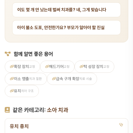
이도 몇 개 안 났는데 벌써 치과를? 네, 그게 맞습니다
아이 불소 도포, 안전한가요? 부모가 알아야 할 진실
함께 알면 좋은 용어
확장 장치
헤드기어
턱 성장 장치
교정
교정
교정
이소 맹출
급속 구개 확장
치과 질환
치료·시술
유치
치아 구조
같은 카테고리:
소아 치과
유치 충치