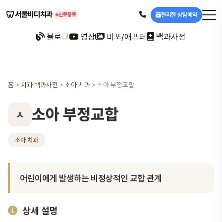
🦷
서울비디치과
편리한 상담예약
진료종료
블로그
영상
비포/애프터
백과사전
홈
>
치과 백과사전
>
소아 치과
>
소아 부정교합
소아 부정교합
ㅅ
소아 치과
어린이에게 발생하는 비정상적인 교합 관계
상세 설명