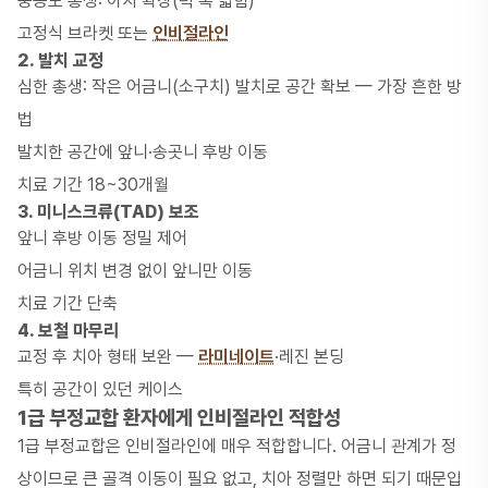
중등도 총생: 아치 확장(턱 폭 넓힘)
고정식 브라켓 또는
인비절라인
2. 발치 교정
심한 총생: 작은 어금니(소구치) 발치로 공간 확보 — 가장 흔한 방
법
발치한 공간에 앞니·송곳니 후방 이동
치료 기간 18~30개월
3. 미니스크류(TAD) 보조
앞니 후방 이동 정밀 제어
어금니 위치 변경 없이 앞니만 이동
치료 기간 단축
4. 보철 마무리
교정 후 치아 형태 보완 —
라미네이트
·레진 본딩
특히 공간이 있던 케이스
1급 부정교합 환자에게 인비절라인 적합성
1급 부정교합은
인비절라인
에 매우 적합합니다. 어금니 관계가 정
상이므로 큰 골격 이동이 필요 없고, 치아 정렬만 하면 되기 때문입