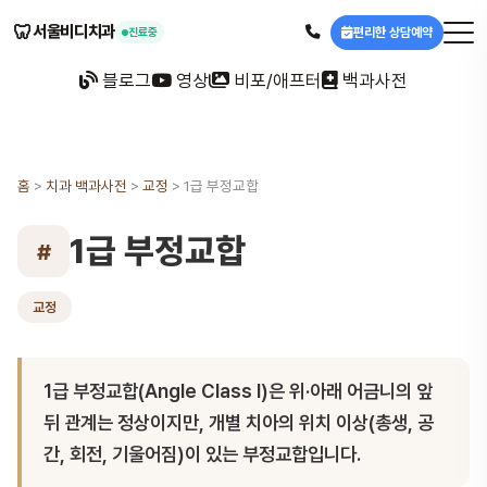
🦷
서울비디치과
편리한 상담예약
진료중
블로그
영상
비포/애프터
백과사전
홈
>
치과 백과사전
>
교정
>
1급 부정교합
1급 부정교합
#
교정
1급 부정교합(Angle Class I)은 위·아래 어금니의 앞
뒤 관계는 정상이지만, 개별 치아의 위치 이상(총생, 공
간, 회전, 기울어짐)이 있는 부정교합입니다.