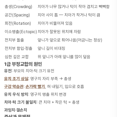
총생(Crowding)
치아가 너무 많거나 턱이 작아 겹치고 빽빽함
공간(Spacing)
치아 사이 틈 — 치아가 작거나 턱이 큼
회전(Rotation)
치아가 비뚤어져 있음
이소맹출(Ectopic)
치아가 잘못된 위치에 자람
전치부 돌출
앞니가 앞으로 튀어나옴(어금니는 정상)
전치부 함입·정출
앞니 길이 비대칭
심한 깊은 교합
위 앞니가 아래 앞니를 많이 덮음
1급 부정교합의 원인
유전
: 부모의 치아·턱 크기 유전
유치 조기 상실
: 영구치 자리 부족 → 총생
구강 악습관
:
손가락 빨기
, 혀 내밀기, 입으로 호흡
유치 우식 방치
: 영구치 맹출 위치 변경
치아·턱 크기 불일치
: 큰 치아 + 작은 턱 = 총생
과잉치·결손치
증상과 문제점