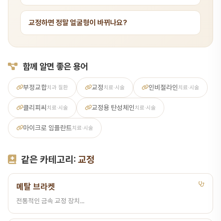
교정하면 정말 얼굴형이 바뀌나요?
함께 알면 좋은 용어
부정교합
교정
인비절라인
치과 질환
치료·시술
치료·시술
클리피씨
교정용 탄성체인
치료·시술
치료·시술
마이크로 임플란트
치료·시술
같은 카테고리:
교정
메탈 브라켓
전통적인 금속 교정 장치...