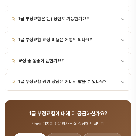
정상이지만, 개별 치아의 위치 이상(총생, 공간, 회전, 기울어짐)이 있
는 부정교합입니다. 1급 부정교합이란1급 부정교합(Angle Class I)
A.
교정 기간은 환자 상태에 따라 6개월~3년까지 다양합니다. 1급
은 위·아래 어금니의 앞뒤 관계는 정상이지만, 개별 치아의 위치 이상
Q.
1급 부정교합은(는) 성인도 가능한가요?
부정교합(Angle Class I)은 위·아래 어금니의 앞뒤 관계는 정상이지
(총생, 공간, 회전, 기울어짐)이 있는 부정교합입니다. 1900년 에드워
만, 개별 치아의 위치 이상(총생, 공간, 회전, 기울어짐)이 있는 부정교
드 앵글이 만든 분류 체계에서 가장 흔한 유형으로, 부정교합 환자의
A.
네, 성인 교정은 오히려 본인의 의지가 강해 좋은 결과를 얻기 쉽
합입니다. 서울비디치과 교정과 전문의가 정밀 검사 후 예상 기간을
약 60~70%가 여기에 해당합니다.1급 부정교합의 특징위 첫 번째 큰
Q.
1급 부정교합 교정 비용은 어떻게 되나요?
습니다. 서울비디치과에서는 인비절라인, 설측 교정 등 심미적인 교정
안내해 드립니다.
어금니(6번)의 앞쪽 봉우리(mesiobuccal cusp)가 아래 첫 번째 큰
옵션도 제공합니다.
어금니의 홈(buccal groove)에 정확히 들어감옆모습은 정상에 가
A.
교정 비용은 교정 방법, 난이도, 기간에 따라 달라집니다. 서울비
Q.
교정 중 통증이 심한가요?
까움턱뼈 위치는 정상개별 치아만 위치 이상1급 부정교합의 세부 유형
디치과에서는 무료 교정 상담을 제공하며, 무이자 할부 등 다양한 결
유형특징총생(Crowding)치아가 너무 많거나 턱이 작아 겹치고 빽빽
제 방법을 안내해 드립니다.
함공간(Spacing)치아 사이 틈 — 치아가 작거나 턱이 큼회전
A.
교정 장치 부착 후 2~3일간 약간의 불편함이 있을 수 있지만 금방
Q.
1급 부정교합 관련 상담은 어디서 받을 수 있나요?
(Rotation)치아가 비…
적응됩니다. 서울비디치과에서는 통증을 최소화하는 최신 교정 기술
을 적용합니다.
A.
서울비디치과는 서울대 출신 14인 전문의 협진 시스템으로 교정
분야를 포함한 종합 치과 진료를 제공합니다. 365일 진료, 전화
1급 부정교합에 대해 더 궁금하신가요?
041-415-2892 또는 온라인 예약(bdbddc.com/reservation)
으로 상담을 받으실 수 있습니다.
서울비디치과 전문의가 직접 상담해 드립니다