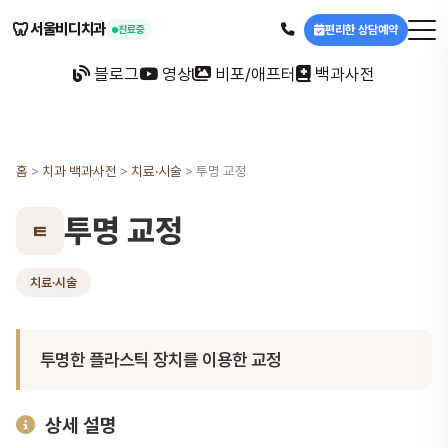
🦷
서울비디치과
편리한 상담예약
진료중
블로그
영상
비포/애프터
백과사전
홈
>
치과 백과사전
>
치료·시술
>
투명 교정
투명 교정
ㅌ
치료·시술
투명한 플라스틱 장치를 이용한 교정
상세 설명