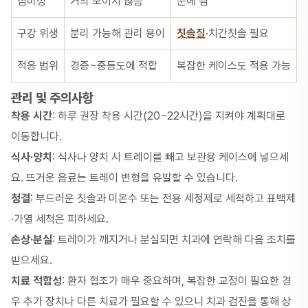
심미성
거의 보이지 않음
눈에 띔
구강 위생
분리 가능해 관리 용이
칫솔질
·치간칫솔 필요
적응 범위
경증~중등도에 적합
복잡한 케이스도 적용 가능
관리 및 주의사항
착용 시간
: 하루 권장 착용 시간(20~22시간)을 지켜야 계획대로
이동합니다.
식사·양치
: 식사나 양치 시 트레이를 빼고 보관용 케이스에 넣으세
요. 뜨거운 음료는 트레이 변형을 유발할 수 있습니다.
청결
: 부드러운 칫솔과 미온수 또는 전용 세정제로 세척하고 표백제
·가열 세척은 피하세요.
손상·분실
: 트레이가 깨지거나 분실되면 치과에 연락해 다음 조치를
받으세요.
치료 적합성
: 환자 협조가 매우 중요하며, 복잡한 교정이 필요한 경
우 추가 장치나 다른 치료가 필요할 수 있으니 치과 검진을 통해 상