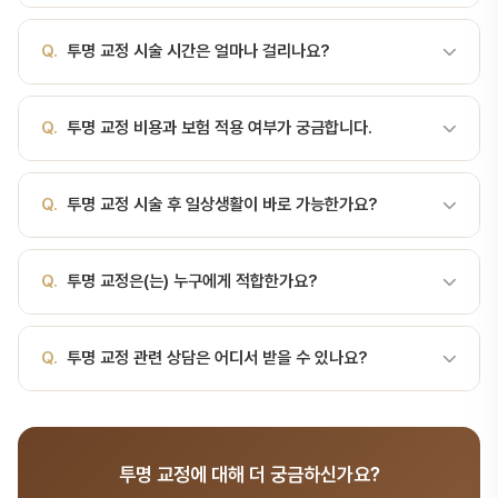
를 이동시키는 교정 방식입니다. 인비절라인(Invisalign) 등 브랜드가
A.
투명한 플라스틱 장치를 이용한 교정 서울비디치과에서는 정밀 검
알려져 있으며, 착용 시 비교적 눈에 띄지 않는 것이 장점입니다. 다만
Q.
투명 교정 시술 시간은 얼마나 걸리나요?
사 → 치료 계획 수립 → 시술 → 경과 관찰 순서로 진행합니다. 서울
뼈의 형태나 심한 부정교합 여부는 치과 검진과 영상 평가로 확인해야
대 출신 전문의가 직접 진료합니다.
합니다. 절차와 치료기간 일반적인 절차는 디지털 구강 스캔 → 3D
A.
투명 교정 시술 시간은 환자 상태와 난이도에 따라 다르지만, 일반
시뮬레이션 및 치료계획(ClinCheck 등) → 맞춤 트레이 제작 → 정
Q.
투명 교정 비용과 보험 적용 여부가 궁금합니다.
적으로 30분~2시간 정도 소요됩니다. 정확한 시간은 진료 상담 시 안
기적 교체 및 점검 순서입니다. 보통 하루 20~22시간 착용을 권장하
내해 드립니다.
고, 트레이는 1.5~2주마다 교체하며 정기 검진은 6~8주 간격으로 진
A.
투명 교정 비용은 시술 범위에 따라 달라집니다. 건강보험 적용 가
Q.
투명 교정 시술 후 일상생활이 바로 가능한가요?
행됩니다. 전체 치료기간은 케이스에 따라 대체로 6~24개월 범위입
능한 항목도 있으니, 서울비디치과 상담(041-415-2892)을 통해 정
니다. 장단점 비교 항목 투명 교정 금속 브라켓 심…
확한 비용과 보험 적용 여부를 확인하세요.
A.
대부분 시술 후 당일 또는 1~2일 내 일상생활이 가능합니다. 다만
Q.
투명 교정은(는) 누구에게 적합한가요?
시술 종류에 따라 주의사항이 다르므로, 담당 의사의 안내를 따라주세
요.
A.
투명 교정의 적응증과 금기증은 환자 개인의 구강 상태에 따라 다
Q.
투명 교정 관련 상담은 어디서 받을 수 있나요?
릅니다. 서울비디치과에서는 CT, X-ray 등 정밀 검사를 통해 최적의
치료 방법을 제안합니다.
A.
서울비디치과는 서울대 출신 14인 전문의 협진 시스템으로 치료·
시술 분야를 포함한 종합 치과 진료를 제공합니다. 365일 진료, 전화
투명 교정에 대해 더 궁금하신가요?
041-415-2892 또는 온라인 예약(bdbddc.com/reservation)