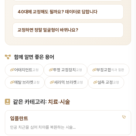
40대에 교정해도 될까요? 데이터로 답합니다
교정하면 정말 얼굴형이 바뀌나요?
함께 알면 좋은 용어
어태치먼트
투명 교정장치
부정교합
교정
교정
치과 질환
메탈 브라켓
세라믹 브라켓
설측 교정
교정
교정
교정
같은 카테고리:
치료·시술
임플란트
인공 치근을 심어 치아를 복원하는 시술...