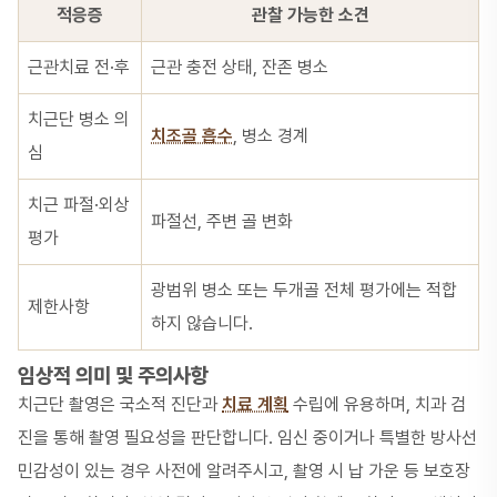
적응증
관찰 가능한 소견
근관치료 전·후
근관 충전 상태, 잔존 병소
치근단 병소 의
치조골 흡수
, 병소 경계
심
치근 파절·외상
파절선, 주변 골 변화
평가
광범위 병소 또는 두개골 전체 평가에는 적합
제한사항
하지 않습니다.
임상적 의미 및 주의사항
치근단 촬영은 국소적 진단과
치료 계획
수립에 유용하며, 치과 검
진을 통해 촬영 필요성을 판단합니다. 임신 중이거나 특별한 방사선
민감성이 있는 경우 사전에 알려주시고, 촬영 시 납 가운 등 보호장