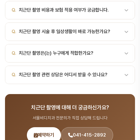
용됩니다. 촬영 범위와 원리 촬영 범위: 하나의 필름(디지털 센서)로
A.
치근단 촬영 시술 시간은 환자 상태와 난이도에 따라 다르지만, 일
2~3개 치아의 치관·치근·주변 치조골을 포함합니다. 원리: 좁은 각도
Q.
치근단 촬영 비용과 보험 적용 여부가 궁금합니다.
반적으로 30분~2시간 정도 소요됩니다. 정확한 시간은 진료 상담 시
의 방사선 빔으로 특정 부위를 집중 촬영하여 높은 공간 해상도를 얻
안내해 드립니다.
습니다. 방사선량: 구강 내 촬영 중 비교적 낮은 편이지만, 필요 시 치
A.
치근단 촬영 비용은 시술 범위에 따라 달라집니다. 건강보험 적용
Q.
치근단 촬영 시술 후 일상생활이 바로 가능한가요?
과 진료와 병행한 안전조치를 권장합니다. 주요 적응증과 제한 적응증
가능한 항목도 있으니, 서울비디치과 상담(041-415-2892)을 통해
관찰 가능한 소견 근관치료 전·후근관 충전 상태, 잔존 병소 치근단 병
정확한 비용과 보험 적용 여부를 확인하세요.
소 의…
A.
대부분 시술 후 당일 또는 1~2일 내 일상생활이 가능합니다. 다만
Q.
치근단 촬영은(는) 누구에게 적합한가요?
시술 종류에 따라 주의사항이 다르므로, 담당 의사의 안내를 따라주세
요.
A.
치근단 촬영의 적응증과 금기증은 환자 개인의 구강 상태에 따라
Q.
치근단 촬영 관련 상담은 어디서 받을 수 있나요?
다릅니다. 서울비디치과에서는 CT, X-ray 등 정밀 검사를 통해 최적
의 치료 방법을 제안합니다.
A.
서울비디치과는 서울대 출신 14인 전문의 협진 시스템으로 치료·
시술 분야를 포함한 종합 치과 진료를 제공합니다. 365일 진료, 전화
치근단 촬영에 대해 더 궁금하신가요?
041-415-2892 또는 온라인 예약(bdbddc.com/reservation)
으로 상담을 받으실 수 있습니다.
서울비디치과 전문의가 직접 상담해 드립니다
예약하기
041-415-2892