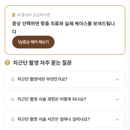
내 증상이 궁금하다면
증상 선택하면 맞춤 치료와 실제 케이스를 보여드립니
다
증상 체커 해보기
치근단 촬영 자주 묻는 질문
Q.
치근단 촬영이란 무엇인가요?
A.
특정 치아 2~3개를 정밀하게 확인하는 소형 X-ray 촬영입니다.
Q.
치근단 촬영 시술 과정은 어떻게 되나요?
치근단 촬영란? 치근단 촬영(Periapical Radiograph)은 한 번에
2~3개 치아의 치근단과 주변 조직을 고해상도로 보는 소형 X-ray 촬
A.
특정 치아 2~3개를 정밀하게 확인하는 소형 X-ray 촬영입니다.
영입니다. 충치의 심한 진행, 치근단 병소 의심, 치근 파절, 근관치료
Q.
치근단 촬영 시술 시간은 얼마나 걸리나요?
서울비디치과에서는 정밀 검사 → 치료 계획 수립 → 시술 → 경과 관
(root canal) 전후 평가 등 국소적 병변을 정밀하게 확인하는 데 사
찰 순서로 진행합니다. 서울대 출신 전문의가 직접 진료합니다.