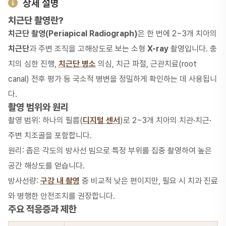
상세 설명
치근단 촬영란?
치근단 촬영(Periapical Radiograph)
은 한 번에 2~3개 치아의
치근단
과 주변 조직을 고해상도로 보는 소형
X-ray
촬영입니다. 충
치의 심한 진행,
치근단 병소
의심, 치근 파절, 근관치료(root
canal) 전후 평가 등 국소적 병변을 정밀하게 확인하는 데 사용됩니
다.
촬영 범위와 원리
촬영 범위: 하나의 필름(
디지털 센서
)로 2~3개 치아의 치관·치근·
주변 치조골을 포함합니다.
원리: 좁은 각도의 방사선 빔으로 특정 부위를 집중 촬영하여 높은
공간 해상도를 얻습니다.
방사선량:
구강 내 촬영
중 비교적 낮은 편이지만, 필요 시 치과 진료
와 병행한 안전조치를 권장합니다.
주요 적응증과 제한