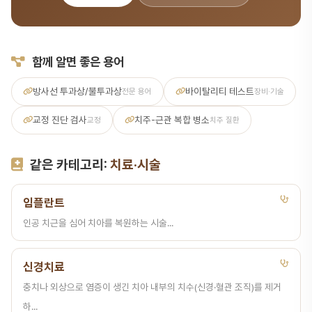
함께 알면 좋은 용어
방사선 투과상/불투과상
바이탈리티 테스트
전문 용어
장비·기술
교정 진단 검사
치주-근관 복합 병소
교정
치주 질환
같은 카테고리:
치료·시술
임플란트
인공 치근을 심어 치아를 복원하는 시술...
신경치료
충치나 외상으로 염증이 생긴 치아 내부의 치수(신경·혈관 조직)를 제거
하...