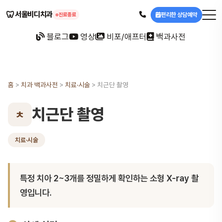
🦷
서울비디치과
편리한 상담예약
진료종료
블로그
영상
비포/애프터
백과사전
홈
>
치과 백과사전
>
치료·시술
>
치근단 촬영
치근단 촬영
ㅊ
치료·시술
특정 치아 2~3개를 정밀하게 확인하는 소형 X-ray 촬
영입니다.