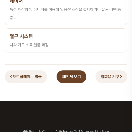
레이저
특정 파장의 빛 에너지를 이용해 잇몸·연조직을 절제하거나 살균·미백·통
증...
멸균 시스템
치과 기구 소독·멸균 과정...
오토클레이브 멸균
전체 보기
일회용 기구
English Clinical Articles by Dr. Moon on Medium