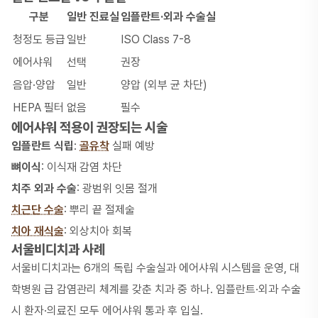
구분
일반 진료실
임플란트·외과 수술실
청정도 등급
일반
ISO Class 7-8
에어샤워
선택
권장
음압·양압
일반
양압 (외부 균 차단)
HEPA 필터
없음
필수
에어샤워 적용이 권장되는 시술
임플란트 식립
:
골유착
실패 예방
뼈이식
: 이식재 감염 차단
치주 외과 수술
: 광범위 잇몸 절개
치근단 수술
: 뿌리 끝 절제술
치아 재식술
: 외상치아 회복
서울비디치과 사례
서울비디치과는 6개의 독립 수술실과 에어샤워 시스템을 운영, 대
학병원 급 감염관리 체계를 갖춘 치과 중 하나. 임플란트·외과 수술
시 환자·의료진 모두 에어샤워 통과 후 입실.