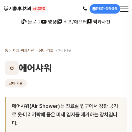
🦷
서울비디치과
편리한 상담예약
진료종료
블로그
영상
비포/애프터
백과사전
홈
>
치과 백과사전
>
장비·기술
>
에어샤워
에어샤워
ㅇ
장비·기술
에어샤워(Air Shower)는 진료실 입구에서 강한 공기
로 옷·머리카락에 묻은 미세 입자를 제거하는 장치입니
다.