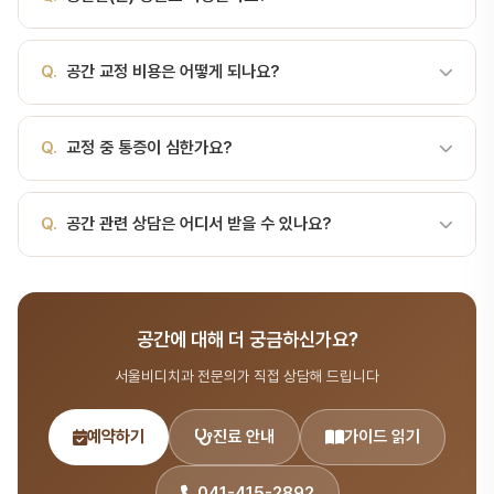
(spacing)은 치아 사이에 비정상적인 틈이 존재하는 상태로, 총생
아니지만, 부정교합의 주요 양상 중 하나로 임상에서 자주 다뤄집니
(crowding)의 반대 개념입니다. 서울비디치과 교정과 전문의가 정
다. 특히 상악 중절치 사이의 공간을 정중이개(midline diastema)
A.
네, 성인 교정은 오히려 본인의 의지가 강해 좋은 결과를 얻기 쉽
밀 검사 후 예상 기간을 안내해 드립니다.
라고 부르며, 심미적으로 가장 문제가 되는 형태입니다.공간의 원인원
Q.
공간 교정 비용은 어떻게 되나요?
습니다. 서울비디치과에서는 인비절라인, 설측 교정 등 심미적인 교정
인 분류구체적 요인치아 크기 불일치왜소치, 결손치, 치아 크기 대비
옵션도 제공합니다.
큰 악골해부학적 구조두꺼운 상순소대, 정중과잉치(mesiodens)치
A.
교정 비용은 교정 방법, 난이도, 기간에 따라 달라집니다. 서울비
Q.
교정 중 통증이 심한가요?
주 질환치주염으로 인한 치아 이동, 병적 치아 이동습관성 요인혀 내
디치과에서는 무료 교정 상담을 제공하며, 무이자 할부 등 다양한 결
밀기, 손가락 빨기, 비정상 연하발치 후 방치인접치 경사, 대합치 정출
제 방법을 안내해 드립니다.
로 인한 2차 공간공간의 임상적 의미심미 문제: 특히 전치부 공간…
A.
교정 장치 부착 후 2~3일간 약간의 불편함이 있을 수 있지만 금방
Q.
공간 관련 상담은 어디서 받을 수 있나요?
적응됩니다. 서울비디치과에서는 통증을 최소화하는 최신 교정 기술
을 적용합니다.
A.
서울비디치과는 서울대 출신 14인 전문의 협진 시스템으로 교정
분야를 포함한 종합 치과 진료를 제공합니다. 365일 진료, 전화
공간에 대해 더 궁금하신가요?
041-415-2892 또는 온라인 예약(bdbddc.com/reservation)
으로 상담을 받으실 수 있습니다.
서울비디치과 전문의가 직접 상담해 드립니다
예약하기
진료 안내
가이드 읽기
041-415-2892