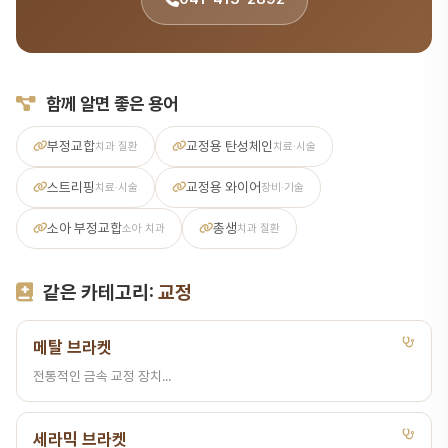
함께 알면 좋은 용어
부정교합
교정용 탄성체인
치과 질환
치료·시술
스트리핑
교정용 와이어
치료·시술
장비·기술
소아 부정교합
총생
소아 치과
치과 질환
같은 카테고리:
교정
메탈 브라켓
전통적인 금속 교정 장치...
세라믹 브라켓