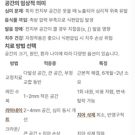
공간의 임상적 의미
심미 문제
: 특히 전치부 공간은 웃을 때 노출되어 심리적 위축 유발
음식물 끼임
: 측방 압력 부족으로 식편압입 발생
발음 장애
: 전치부 공간이 클 경우 치찰음(s, ʃ) 발음 영향
치주 건강
: 자정작용은 좋으나 식편압입 시 치주 손상 위험
치료 방법 선택
공간의 크기, 원인, 환자 나이에 따라 다양한 옵션이 있습니다.
방법
적응증
특징
다발성 공간, 큰 공간, 부정
근본적 해결, 6개월~2년 소
교정치료
교합 동반
요
레진 수
1회 내원, 비용 저렴, 변색·
1~2mm 작은 공간
복
탈락 가능
라미네이
2~4mm 공간, 심미 동시 개
치아 삭제
최소, 반영구적
트
선
크라운/
큰 공간 + 치아 손상
치아 삭제 많음