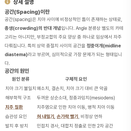
상세 설명
공간(Spacing)이란
공간(spacing)은 치아 사이에 비정상적인 틈이 존재하는 상태로,
총생(crowding)의 반대 개념
입니다. Angle 분류상 별도의 카테
고리는 아니지만, 부정교합의 주요 양상 중 하나로 임상에서 자주
다뤄집니다. 특히 상악 중절치 사이의 공간을
정중이개(midline
diastema)
라고 부르며, 심미적으로 가장 문제가 되는 형태입니
다.
공간의 원인
원인 분류
구체적 요인
치아 크기 불일치
왜소치, 결손치, 치아 크기 대비 큰 악골
해부학적 구조
두꺼운 상순소대, 정중과잉치(mesiodens)
치주 질환
치주염으로 인한 치아 이동, 병적 치아 이동
습관성 요인
혀 내밀기
,
손가락 빨기
, 비정상 연하
발치 후 방치
인접치 경사, 대합치 정출로 인한 2차 공간