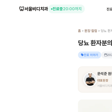
🦷
서울비디치과
진료중
20:00까지
진
홈
>
원장 컬럼
>
당뇨 환
당뇨 환자분의
진료 이야기
20
문석준 원
대표원장
서울비디치