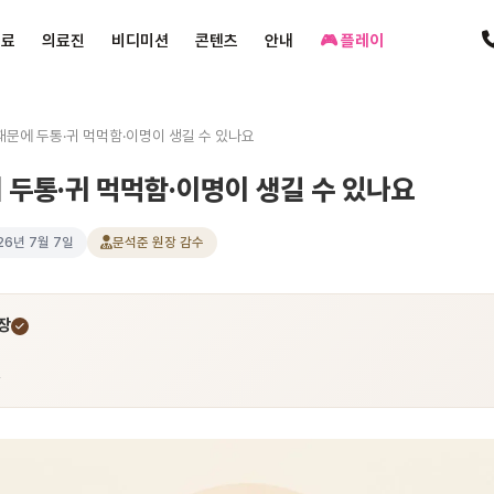
진료
의료진
비디미션
콘텐츠
안내
🎮 플레이
때문에 두통·귀 먹먹함·이명이 생길 수 있나요
 두통·귀 먹먹함·이명이 생길 수 있나요
26년 7월 7일
문석준 원장 감수
장
과