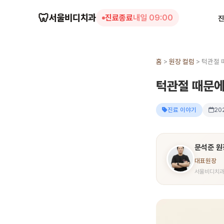
🦷
서울비디치과
진료종료
내일 09:00
홈
>
원장 컬럼
>
턱관절 
턱관절 때문에
진료 이야기
20
문석준 원
대표원장
서울비디치