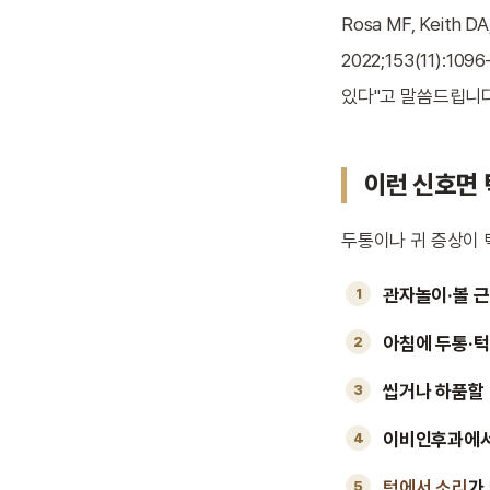
Rosa MF, Keith DA
2022;153(11):
있다"고 말씀드립니다
이런 신호면
두통이나 귀 증상이 
관자놀이·볼 
아침에 두통·
씹거나 하품할 
이비인후과에서
턱에서 소리
가