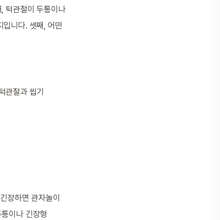
째, 턱관절이 두통이나
입니다. 셋째, 어떤
 턱관절과 씹기
속 긴장하면 관자놀이
편두통이나 긴장형