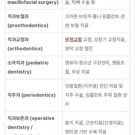
maxillofacial surgery)
술, 턱뼈 수술 등
치과보철과
크라운·브릿지·틀니·임플란트 관
(prosthodontics)
련 보철 치료
치과교정과
부정교합
교정, 성장기 교정치료,
(orthodontics)
양악 교정 협진
소아치과 (pediatric
영유아·청소년 구강관리, 행동조
dentistry)
절, 외상 치료
잇몸질환(치주염) 진단·치료 및
치주과 (periodontics)
치주 수술, 임플란트 주위 질환 관
리
치과보존과 (operative
충치 치료, 근관치료(신경치료),
dentistry /
현미경 기반 수복·치료