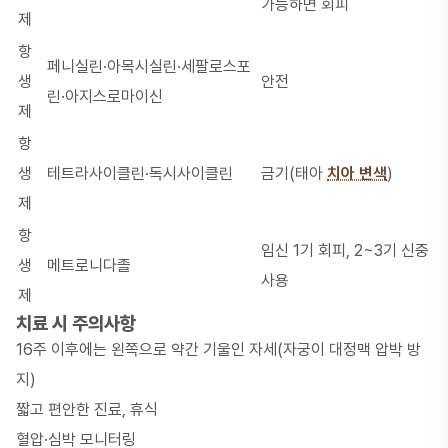
가능하면 회피
제
항
페니실린·아목시실린·세팔로스포
생
안전
린·아지스로마이신
제
항
생
테트라사이클린·독시사이클린
금기(태아
치아 변색
)
제
항
임신 1기 회피, 2~3기 신중
생
메트로니다졸
사용
제
치료 시 주의사항
16주 이후에는 왼쪽으로 약간 기울인 자세(자궁이 대정맥 압박 방
지)
짧고 편안한 진료, 휴식
혈압·심박 모니터링