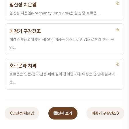
임신성 치은염
임신성 치은염(Pregnancy Gingivitis)은 임신 중 호르몬 ...
폐경기 구강건조
폐경 전후(40대 후반~50대) 여성은 에스트로겐 감소로 인해 여러 구
강...
호르몬과 치과
호르몬은 잇몸·점막·침샘·뼈에 깊이 관여합니다. 여성은 평생에 걸쳐 사
춘...
임신성 치은염
전체 보기
폐경기 구강건조