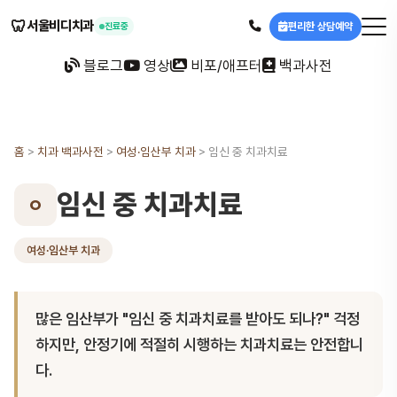
🦷
서울비디치과
편리한 상담예약
진료중
블로그
영상
비포/애프터
백과사전
홈
>
치과 백과사전
>
여성·임산부 치과
>
임신 중 치과치료
임신 중 치과치료
ㅇ
여성·임산부 치과
많은 임산부가 "임신 중 치과치료를 받아도 되나?" 걱정
하지만, 안정기에 적절히 시행하는 치과치료는 안전합니
다.