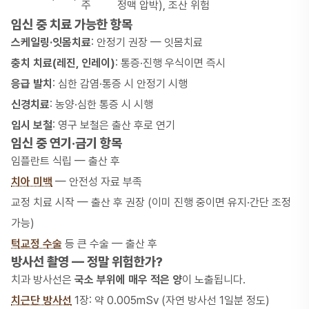
주
정맥 압박), 조산 위험
임신 중 치료 가능한 항목
스케일링·잇몸치료
: 안정기 권장 —
잇몸치료
충치 치료(레진, 인레이)
: 통증·진행 우식이면 즉시
응급 발치
: 심한 감염·통증 시 안정기 시행
신경치료
: 농양·심한 통증 시 시행
임시 보철
: 영구 보철은 출산 후로 연기
임신 중 연기·금기 항목
임플란트 식립 — 출산 후
치아 미백
— 안전성 자료 부족
교정 치료 시작 — 출산 후 권장 (이미 진행 중이면 유지·간단 조정
가능)
턱교정 수술
등 큰 수술 — 출산 후
방사선 촬영 — 정말 위험한가?
치과 방사선은
국소 부위에 매우 적은 양
이 노출됩니다.
치근단 방사선
1장: 약 0.005mSv (자연 방사선 1일분 정도)