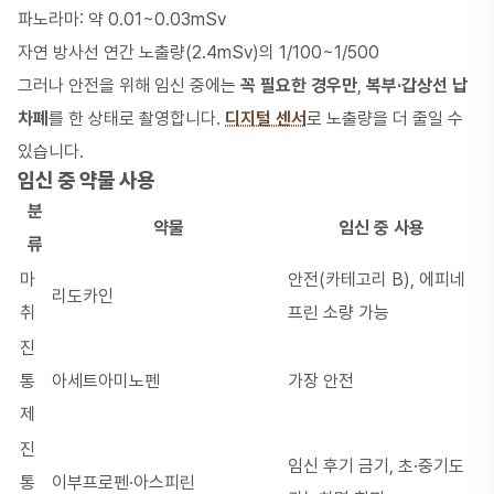
파노라마: 약 0.01~0.03mSv
자연 방사선 연간 노출량(2.4mSv)의 1/100~1/500
그러나 안전을 위해 임신 중에는
꼭 필요한 경우만
,
복부·갑상선 납
차폐
를 한 상태로 촬영합니다.
디지털 센서
로 노출량을 더 줄일 수
있습니다.
임신 중 약물 사용
분
약물
임신 중 사용
류
마
안전(카테고리 B), 에피네
리도카인
취
프린 소량 가능
진
통
아세트아미노펜
가장 안전
제
진
임신 후기 금기, 초·중기도
통
이부프로펜·아스피린