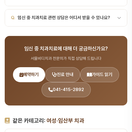
립, 경과 관찰 등에 활용되는 개념입니다. 궁금하신 점은 진료 상담 시
오히려 통증·감염을 방치하면 산모와 태아 모두에게 더 큰 위험이 됩
기)1~12주응급 외 치료 연기 — 기관 형성기, 유산 위험임신 2기(중
자세히 안내해 드립니다.
니다. 미국치과학회(ADA)와 산부인과학회는 임신 중 적극적 치과 관
기, 안정기)13~28주대부분 치료 가능 — 가장 안전한 시기임신 3기
A.
서울비디치과에서는 파노라마, CT, 구강 카메라 등 최신 장비로
리를 권장합니다.임신 시기별 치료 가능성시기주수치과치료 가능성임
Q.
임신 중 치과치료 관련 상담은 어디서 받을 수 있나요?
(후기)29~40주응급 외 연기 — 누운 자세 불편(자궁이 대정맥 압
정밀 검사를 진행합니다. 검사 결과를 바탕으로 환자 맞춤 치료 계획
신 1기(초기)1~12주응급 외 치료 연기 — 기관 형성기, 유산 위험임신
박), 조산 위험임신 중 치료 가능한 항목스케일링·잇몸치료: 안정기 권
을 수립합니다.
2기(중기, 안정기)13~28주대부분 치료 가능 — 가장 안전한 시기임
장 — 잇몸치료충치 치료(레진, 인레이): 통증·진행 우식이면 즉시응
A.
서울비디치과는 서울대 출신 14인 전문의 협진 시스템으로 여성·
신 3기(후기)29~40주응급 외 연기 — 누운 자… 치과 진료 시 자주
급 발치: 심한 …
임산부 치과 분야를 포함한 종합 치과 진료를 제공합니다. 365일 진
사용되는 용어이며, 서울비디치과에서는 환자분들이 이해하기 쉽도록
임신 중 치과치료에 대해 더 궁금하신가요?
료, 전화 041-415-2892 또는 온라인 예약
설명해 드립니다.
(bdbddc.com/reservation)으로 상담을 받으실 수 있습니다.
서울비디치과 전문의가 직접 상담해 드립니다
예약하기
진료 안내
가이드 읽기
041-415-2892
같은 카테고리:
여성·임산부 치과