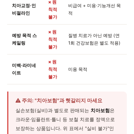
× 원
치아교정·인
비급여 + 미용·기능개선 목
칙적
비절라인
적
불가
× 원
예방 목적 스
질병 치료가 아닌 예방 (연
칙적
케일링
1회 건강보험은 별도 적용)
불가
× 원
미백·라미네
칙적
미용 목적
이트
불가
주의: "치아보험"과 헷갈리지 마세요
실손보험(실비)과 별도로 판매되는
치아보험
은
크라운·임플란트·틀니 등 보철 치료를 정액으로
보장하는 상품입니다. 위 표에서 "실비 불가"인