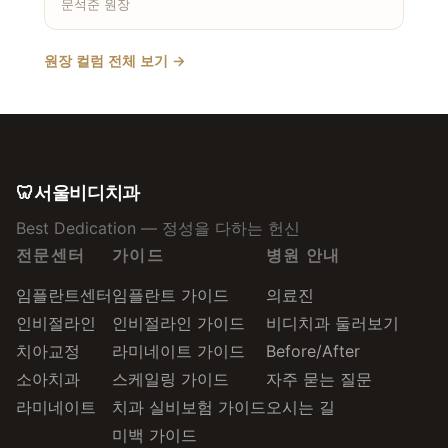
문석준 원장
원장 컬럼 전체 보기 →
🦷
서울비디치과
Best Dedication — 정성을 다하는 헌신
전문센터
가이드
병원 안내
임플란트센터
임플란트 가이드
의료진
인비절라인
인비절라인 가이드
비디치과 둘러보기
치아교정
라미네이트 가이드
Before/After
소아치과
스케일링 가이드
자주 묻는 질문
라미네이트
치과 실비보험 가이드
오시는 길
미백 가이드