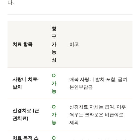
다.
청
구
치료 항목
가
비고
능
성
○
사랑니 치료·
매복 사랑니 발치 포함, 급여
가
발치
본인부담금
능
○
신경치료 자체는 급여. 이후
신경치료 (근
가
씌우는 크라운은 비급여로
관치료)
능
제외
치료 목적 스
○