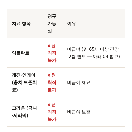
청구
치료 항목
가능
이유
성
× 원
비급여 (만 65세 이상 건강
임플란트
칙적
보험 별도 — 아래 04 참고)
불가
레진·인레이
× 원
(충치 보존치
칙적
비급여 재료
료)
불가
× 원
크라운 (금니
칙적
비급여 보철
·세라믹)
불가