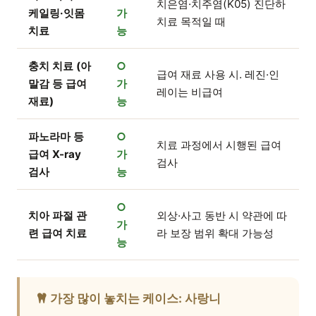
치은염·치주염(K05) 진단하
케일링·잇몸
가
치료 목적일 때
치료
능
충치 치료 (아
○
급여 재료 사용 시. 레진·인
말감 등 급여
가
레이는 비급여
재료)
능
파노라마 등
○
치료 과정에서 시행된 급여
급여 X-ray
가
검사
검사
능
○
치아 파절 관
외상·사고 동반 시 약관에 따
가
련 급여 치료
라 보장 범위 확대 가능성
능
가장 많이 놓치는 케이스: 사랑니