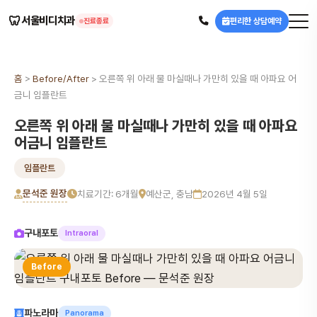
🦷
서울비디치과
편리한 상담예약
진료종료
홈
>
Before/After
>
오른쪽 위 아래 물 마실때나 가만히 있을 때 아파요 어
금니 임플란트
오른쪽 위 아래 물 마실때나 가만히 있을 때 아파요
어금니 임플란트
임플란트
문석준 원장
치료기간: 6개월
예산군, 충남
2026년 4월 5일
구내포토
Intraoral
Before
파노라마
Panorama